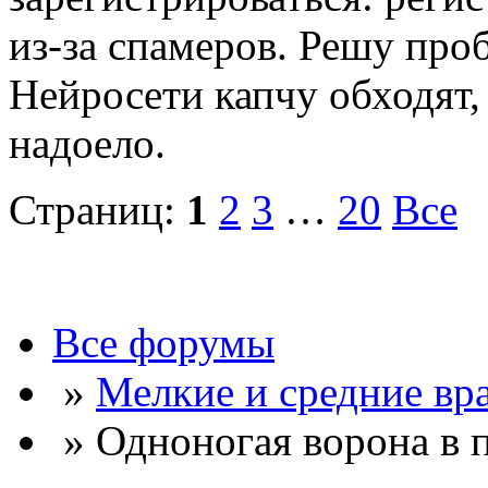
из-за спамеров. Решу про
Нейросети капчу обходят, 
надоело.
Страниц:
1
2
3
…
20
Все
Все форумы
»
Мелкие и средние вр
» Одноногая ворона в 