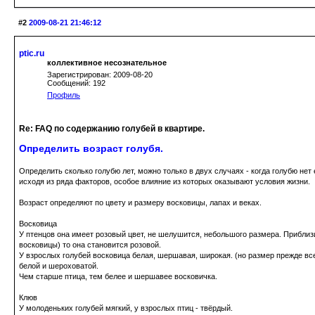
#2
2009-08-21 21:46:12
ptic.ru
коллективное несознательное
Зарегистрирован: 2009-08-20
Сообщений: 192
Профиль
Re: FAQ по содержанию голубей в квартире.
Определить возраст голубя.
Определить сколько голубю лет, можно только в двух случаях - когда голубю нет
исходя из ряда факторов, особое влияние из которых оказывают условия жизни.
Возраст определяют по цвету и размеру восковицы, лапах и веках.
Восковица
У птенцов она имеет розовый цвет, не шелушится, небольшого размера. Приблизи
восковицы) то она становится розовой.
У взрослых голубей восковица белая, шершавая, широкая. (но размер прежде все
белой и шероховатой.
Чем старше птица, тем белее и шершавее восковичка.
Клюв
У молоденьких голубей мягкий, у взрослых птиц - твёрдый.