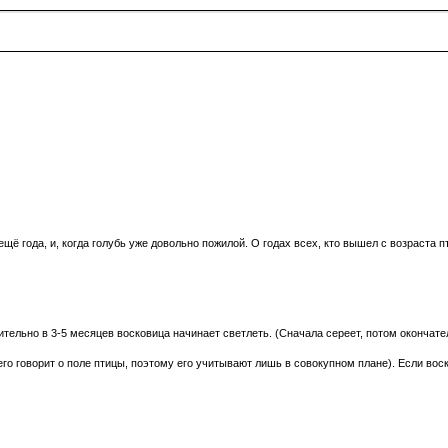
 ещё года, и, когда голубь уже довольно пожилой. О годах всех, кто вышел с возраста
тельно в 3-5 месяцев восковица начинает светлеть. (Сначала сереет, потом окончате
го говорит о поле птицы, поэтому его учитывают лишь в совокупном плане). Если вос