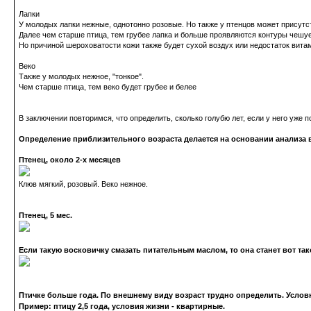
Лапки
У молодых лапки нежные, однотонно розовые. Но также у птенцов может присутств
Далее чем старше птица, тем грубее лапка и больше проявляются контуры чешуе
Но причиной шероховатости кожи также будет сухой воздух или недостаток витам
Веко
Также у молодых нежное, "тонкое".
Чем старше птица, тем веко будет грубее и белее
В заключении повторимся, что определить, сколько голубю лет, если у него уже 
Определение
приблизительного
возраста делается на основании анализа 
Птенец, около 2-х месяцев
Клюв мягкий, розовый. Веко нежное.
Птенец, 5 мес.
Если такую восковичку смазать питательным маслом, то она станет вот так
Птичке больше года. По внешнему виду возраст трудно определить. Услов
Пример: птицу 2,5 года, условия жизни - квартирные.