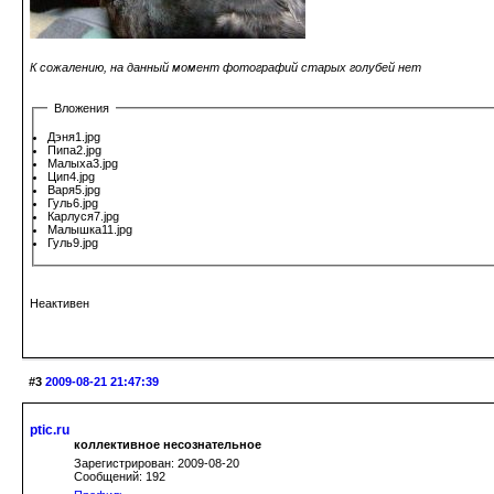
К сожалению, на данный момент фотографий старых голубей нет
Вложения
Дэня1.jpg
Пипа2.jpg
Малыха3.jpg
Цип4.jpg
Варя5.jpg
Гуль6.jpg
Карлуся7.jpg
Малышка11.jpg
Гуль9.jpg
Неактивен
#3
2009-08-21 21:47:39
ptic.ru
коллективное несознательное
Зарегистрирован: 2009-08-20
Сообщений: 192