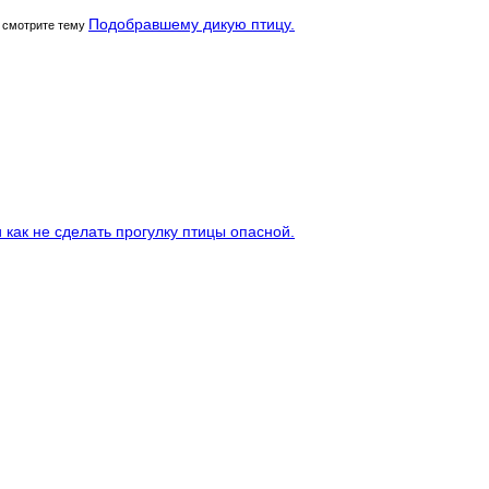
Подобравшему дикую птицу.
 смотрите тему
 как не сделать прогулку птицы опасной.