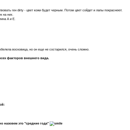
овать ген dirty - цвет кожи будет черным. Потом цвет сойдет и лапы покраснеют.
к на них.
ина А и Е.
побелела восковица, но он еще не состарился, очень сложно.
всех факторов внешнего вида.
ой:
но назовем это "средние года"