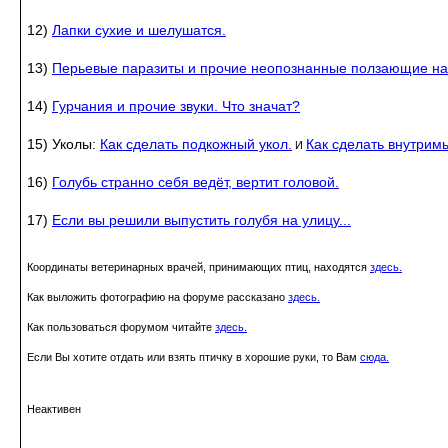
12)
Лапки сухие и шелушатся.
13)
Перьевые паразиты и прочие неопознанные ползающие на
14)
Гурчания и прочие звуки. Что значат?
15) Уколы:
Как сделать подкожный укол.
Как сделать внутрим
И
16)
Голубь странно себя ведёт, вертит головой.
17)
Если вы решили выпустить голубя на улицу...
Координаты ветеринарных врачей, принимающих птиц, находятся
здесь.
Как выложить фотографию на форуме рассказано
здесь.
Как пользоваться форумом читайте
здесь.
Если Вы хотите отдать или взять птичку в хорошие руки, то Вам
сюда.
Неактивен