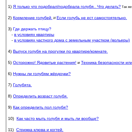
1)
Я только что подобрал/подобрала голубя.. Что делать?
Так же
2)
Кормление голубей.
Если голубь не ест самостоятельно.
И
3)
Где держать птицу?
-
в условиях квартиры
-
в условиях частного дома с земельным участком (вольеры)
4)
Выпуск голубя на прогулки по квартире/комнате.
5)
Осторожно! Ядовитые растения!
и
Техника безопасности или
6)
Нужны ли голубям жёрдочки?
7)
Голубята.
8)
Определить возраст голубя.
9)
Как определить пол голубя?
10)
Как часто мыть голубя и мыть ли вообще?
11)
Стрижка клюва и когтей.