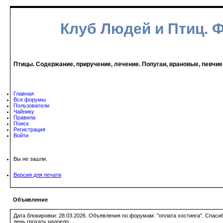
Клуб Людей и Птиц. 
Птицы. Содержание, приручение, лечение. Попугаи, врановые, певчие
Главная
Все форумы
Пользователи
Чайнику
Правила
Поиск
Регистрация
Войти
Вы не зашли.
Версия для печати
Объявление
Дата блокировки: 28.03.2026. Объявления по форумам: "оплата хостинга". Спас
день грохать надоело.