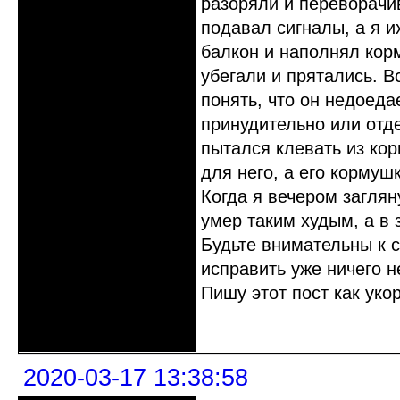
разоряли и переворачи
подавал сигналы, а я и
балкон и наполнял корм
убегали и прятались. В
понять, что он недоеда
принудительно или отде
пытался клевать из ко
для него, а его кормуш
Когда я вечером заглян
умер таким худым, а в 
Будьте внимательны к 
исправить уже ничего н
Пишу этот пост как уко
Неактивен
2020-03-17 13:38:58