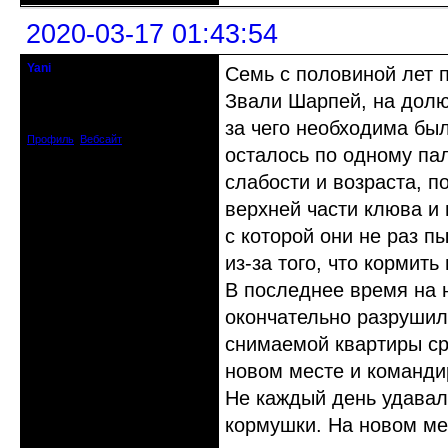
2020-03-17 01:43:54
Yani
Семь с половиной лет п
кандидат в члены клуба
Звали Шарпей, на долю
Откуда: Каменец-Подольский
Зарегистрирован: 2009-09-03
Сообщений: 552
за чего необходима бы
Профиль
Вебсайт
осталось по одному пал
слабости и возраста, п
верхней части клюва и 
с которой они не раз п
из-за того, что кормить
В последнее время на 
окончательно разрушил
снимаемой квартиры ср
новом месте и команди
Не каждый день удавал
кормушки. На новом ме