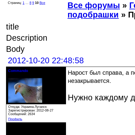
Страниц:
1
…
8
9
10
Все
Все форумы
»
Г
подобрашки
» П
title
Description
Body
2012-10-20 22:48:58
Commando
Нарост был справа, а п
гость клуба
незакрывается.
Нужно каждому д
Откуда: Украина.Луганск
Зарегистрирован: 2012-08-27
Сообщений: 2634
Профиль
Неактивен