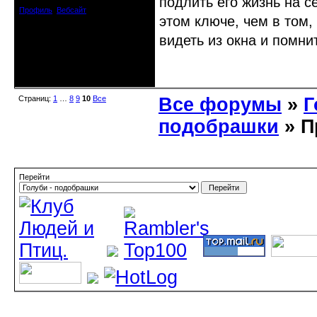
подлить его жизнь на с
Профиль
Вебсайт
этом ключе, чем в том, 
видеть из окна и помнит
Неактивен
Страниц:
1
…
8
9
10
Все
Все форумы
»
Г
подобрашки
» П
Перейти