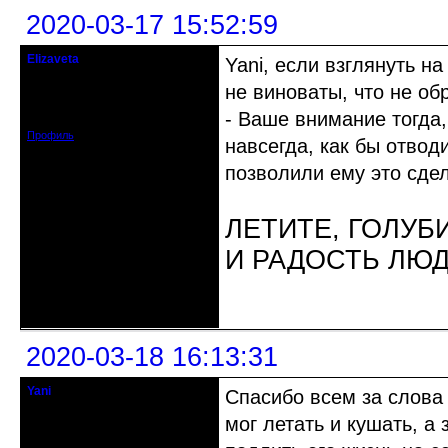
2020-03-17 15:52:59
Elizaveta
Yani, если взглянуть на
Действительный член клуба
не виноваты, что не о
Зарегистрирован: 2019-11-28
- Ваше внимание тогда,
Сообщений: 1664
Профиль
навсегда, как бы отвод
позволили ему это сдел
ЛЕТИТЕ, ГОЛУБ
И РАДОСТЬ ЛЮ
Неактивен
2020-03-18 16:13:31
Yani
Спасибо всем за слова 
кандидат в члены клуба
мог летать и кушать, а
Откуда: Каменец-Подольский
Зарегистрирован: 2009-09-03
Сообщений: 552