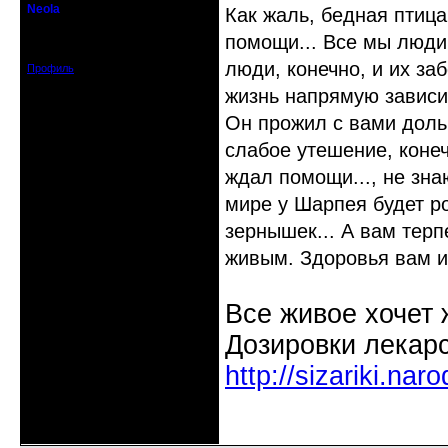
Neola
Как жаль, бедная птица
Действительный член клуба
помощи... Все мы люди 
Зарегистрирован: 2019-03-13
Сообщений: 3826
люди, конечно, и их заб
Профиль
жизнь напрямую зависит
Он прожил с вами дольш
слабое утешение, конеч
ждал помощи..., не зна
мире у Шарпея будет р
зернышек... А вам терп
живым. Здоровья вам и
Все живое хочет 
Дозировки лекарс
http://sizariki.na
Неактивен