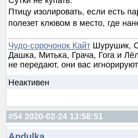
Сутки не купать.
Птицу изолировать, если есть па
полезет клювом в место, где нан
Чудо-сорочонок Кайт
Шурушик, С
Дашка, Митька, Грача, Гога и Лё
не передают, они вас игнорируют
Неактивен
#54
2020-02-24 13:58:51
Andulka