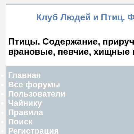
Клуб Людей и Птиц. 
Птицы. Содержание, прируче
врановые, певчие, хищные 
Главная
Все форумы
Пользователи
Чайнику
Правила
Поиск
Регистрация