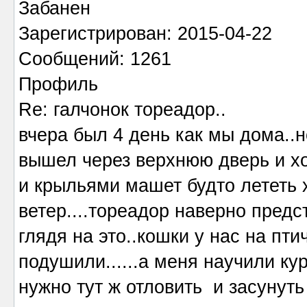
Забанен
Зарегистрирован: 2015-04-22
Сообщений: 1261
Профиль
Re: галчонок тореадор..
вчера был 4 день как мы дома..н
вышел через верхнюю дверь и ход
и крыльями машет будто лететь х
ветер....тореадор наверно предс
глядя на это..кошки у нас на пти
подушили......а меня научили ку
нужно тут ж отловить и засунуть