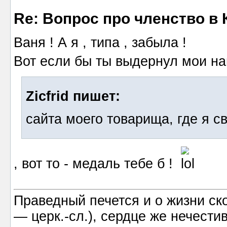
Re: Вопрос про членство в 
Ваня ! А я , типа , забыла !
Вот если бы ты выдернул мои н
Zicfrid пишет:
сайта моего товарища, где я с
, вот то - медаль тебе б !
Праведный печется и о жизни ско
― церк.-сл.), сердце же нечести