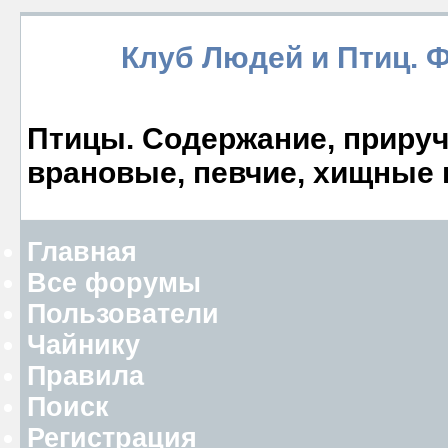
Клуб Людей и Птиц. 
Птицы. Содержание, прируче
врановые, певчие, хищные 
Главная
Все форумы
Пользователи
Чайнику
Правила
Поиск
Регистрация