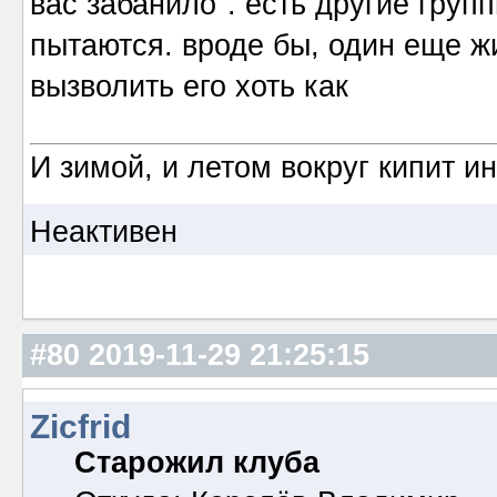
вас забанило". есть другие гру
пытаются. вроде бы, один еще ж
вызволить его хоть как
И зимой, и летом вокруг кипит и
Неактивен
#80
2019-11-29 21:25:15
Zicfrid
Старожил клуба