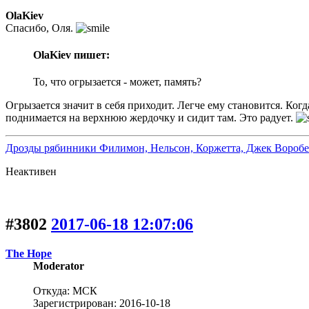
OlaKiev
Спасибо, Оля.
OlaKiev пишет:
То, что огрызается - может, память?
Огрызается значит в себя приходит. Легче ему становится. Когда
поднимается на верхнюю жердочку и сидит там. Это радует.
Дрозды рябинники Филимон, Нельсон, Коржетта, Джек Воробе
Неактивен
#3802
2017-06-18 12:07:06
The Hope
Moderator
Откуда: МСК
Зарегистрирован: 2016-10-18