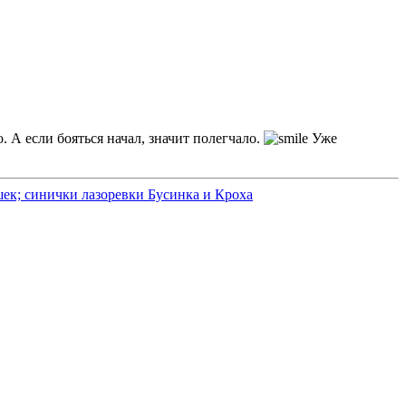
о. А если бояться начал, значит полегчало.
Уже
ек; синички лазоревки Бусинка и Кроха