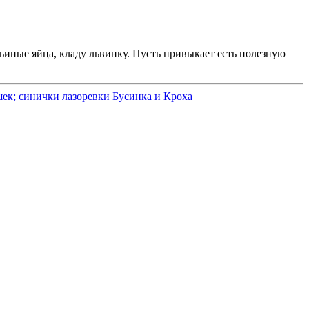
ьиные яйца, кладу львинку. Пусть привыкает есть полезную
ек; синички лазоревки Бусинка и Кроха