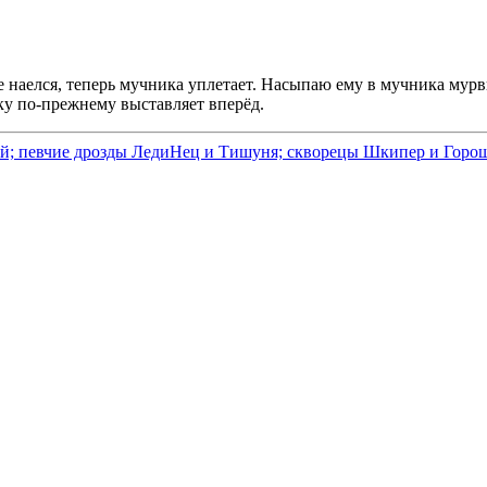
е наелся, теперь мучника уплетает. Насыпаю ему в мучника мурв
пку по-прежнему выставляет вперёд.
й; певчие дрозды ЛедиНец и Тишуня; скворецы Шкипер и Горош