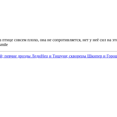
 птице совсем плохо, она не сопротивляется, нет у неё сил на эт
й; певчие дрозды ЛедиНец и Тишуня; скворецы Шкипер и Горош