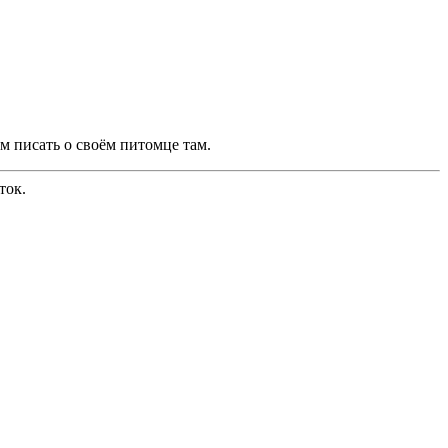
м писать о своём питомце там.
ток.