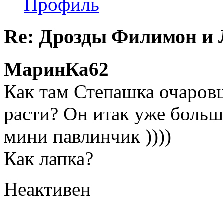
Профиль
Re: Дрозды Филимон и 
МаринКа62
Как там Степашка очаровш
расти? Он итак уже больш
мини павлинчик ))))
Как лапка?
Неактивен