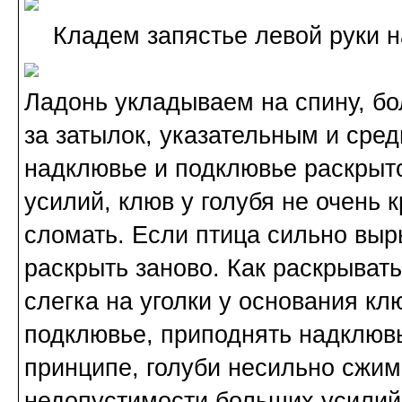
Кладем запястье левой руки на 
Ладонь укладываем на спину, б
за затылок, указательным и сре
надклювье и подклювье раскрыто
усилий, клюв у голубя не очень к
сломать. Если птица сильно выр
раскрыть заново. Как раскрыват
слегка на уголки у основания кл
подклювье, приподнять надклювь
принципе, голуби несильно сжим
недопустимости больших усилий