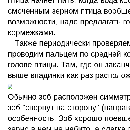
птица начнет пить, когда вода к
смоченным зерном птица вообще 
возможности, надо предлагать г
кормежками.
Также периодически проверяем 
проводим пальцем по средней кос
голове птицы. Там, где он закан
выше впадинки как раз располож
Обычно зоб расположен симметри
зоб "свернут на сторону" (напра
особенность. Зоб хорошо поевше
зерно в нем не набито, а слегка