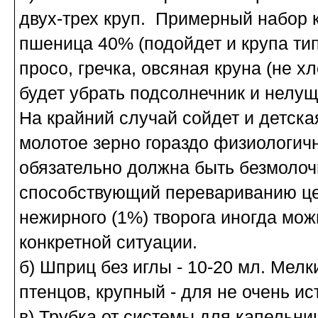
двух-трех круп. Примерный набор к
пшеница 40% (подойдет и крупа тип
просо, гречка, овсяная круна (не х
будет убрать подсолнечник и нелущ
На крайний случай сойдет и детск
молотое зерно гораздо физиологич
обязательно должна быть безмолочно
способствующий перевариванию цел
нежирного (1%) творога иногда можн
конкретной ситуации.
б) Шприц без иглы - 10-20 мл. Мел
птенцов, крупный - для не очень и
в) Трубка от системы для капельниц