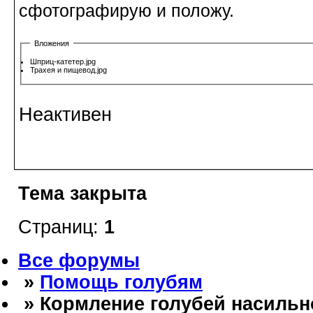
сфотографирую и положу.
Вложения
Шприц-катетер.jpg
Трахея и пищевод.jpg
Неактивен
Тема закрыта
Страниц:
1
Все форумы
»
Помощь голубям
» Кормление голубей насильн