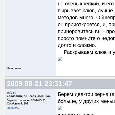
не очень крепкий, и ег
вырывает клюв, лучше о
методов много. Общепр
он прриоткроется, и, 
приноровитесь вы - про
просто помните о недо
долго и сложно.
Раскрываем клюв и уд
Неактивен
2009-08-21 23:31:47
ptic.ru
Берем два-три зерна (а 
коллективное несознательное
больше, у других меньш
Зарегистрирован: 2009-08-20
Сообщений: 192
Профиль