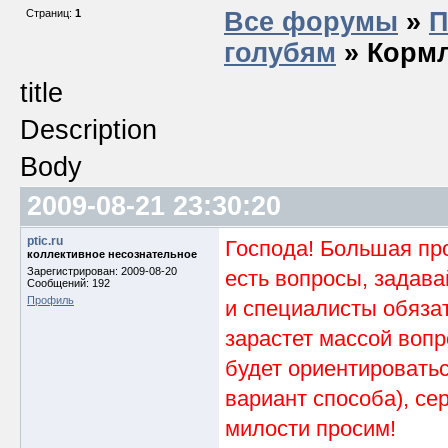
Страниц:
1
Все форумы
»
П
голубям
» Кормл
title
Description
Body
2009-08-21 23:30:20
ptic.ru
Господа! Большая про
коллективное несознательное
Зарегистрирован: 2009-08-20
есть вопросы, задава
Сообщений: 192
Профиль
и специалисты обязат
зарастет массой воп
будет ориентироваться
вариант способа), с
милости просим!