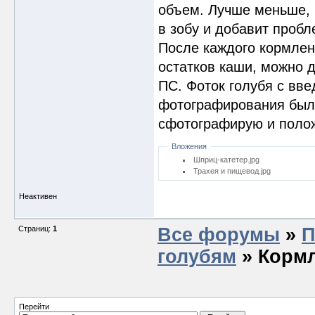
объем. Лучше меньше, 
в зобу и добавит пробл
После каждого кормлен
остатков каши, можно 
ПС. Фоток голубя с вве
фотографирования было
сфотографирую и полож
Вложения
Шприц-катетер.jpg
Трахея и пищевод.jpg
Неактивен
Страниц:
1
Все форумы
»
П
голубям
» Кормл
Перейти