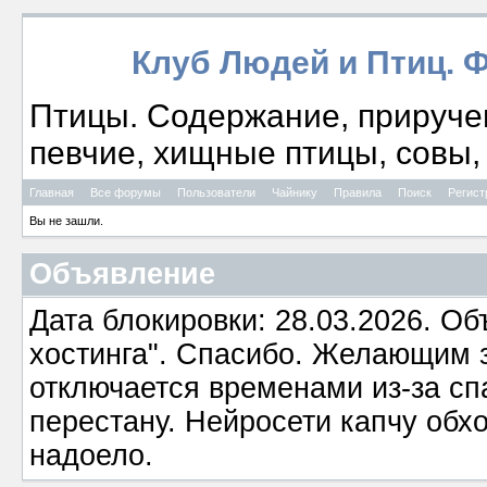
Клуб Людей и Птиц. 
Птицы. Содержание, приручен
певчие, хищные птицы, совы, 
Главная
Все форумы
Пользователи
Чайнику
Правила
Поиск
Регист
Вы не зашли.
Объявление
Дата блокировки: 28.03.2026. О
хостинга". Спасибо. Желающим з
отключается временами из-за сп
перестану. Нейросети капчу обхо
надоело.