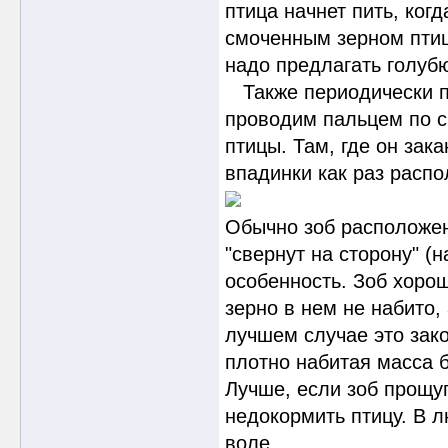
птица начнет пить, ког
смоченным зерном птиц
надо предлагать голуб
Также периодически пр
проводим пальцем по ср
птицы. Там, где он зак
впадинки как раз распо
Обычно зоб расположен
"свернут на сторону" (
особенность. Зоб хоро
зерно в нем не набито,
лучшем случае это зако
плотно набитая масса б
Лучше, если зоб прощу
недокормить птицу. В л
воле.