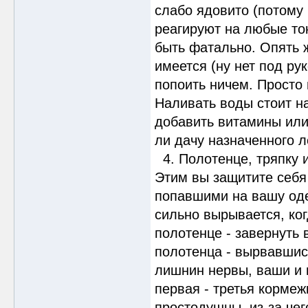
слабо ядовито (потому 
реагируют на любые то
быть фатально. Опять ж
имеется (ну нет под ру
попоить ничем. Просто 
Наливать воды стоит на
добавить витамины или
ли дачу назначенного 
4. Полотенце, тряпку и
Этим вы защитите себ
попавшими на вашу оде
сильно вырывается, ког
полотенце - завернуть 
полотенца - вырвавшись
лишнин нервы, ваши и 
первая - третья кормеж
простодушны, из-за чег