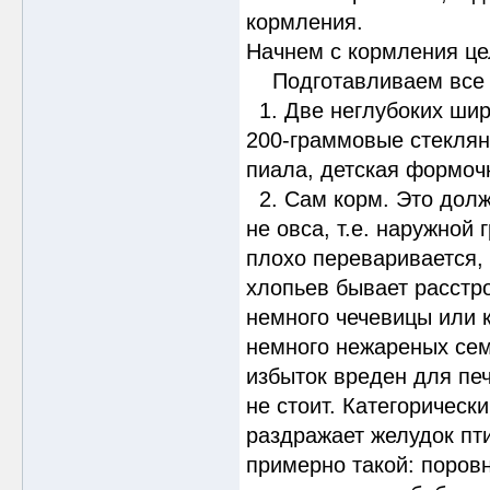
кормления.
Начнем с кормления це
Подготавливаем все д
1. Две неглубоких шир
200-граммовые стеклянн
пиала, детская формочк
2. Сам корм. Это должн
не овса, т.е. наружной 
плохо переваривается, 
хлопьев бывает расстр
немного чечевицы или к
немного нежареных семе
избыток вреден для печ
не стоит. Категорическ
раздражает желудок пт
примерно такой: поров