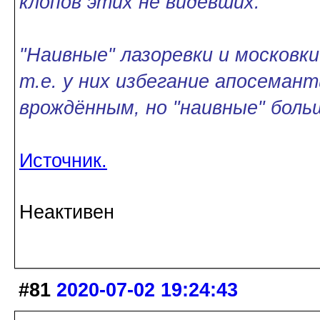
клопов этих не видевших.
"Наивные" лазоревки и московки
т.е. у них избегание апосеман
врождённым, но "наивные" больш
Источник.
Неактивен
#81
2020-07-02 19:24:43