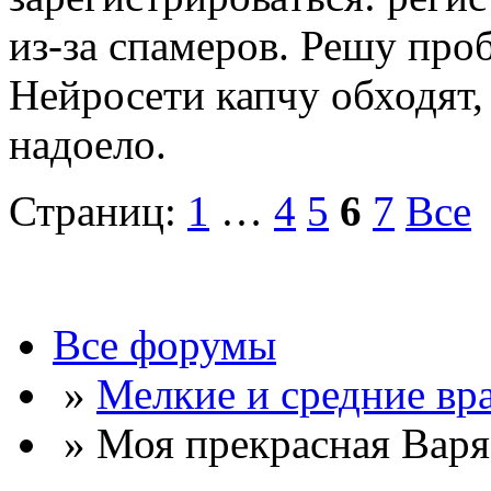
из-за спамеров. Решу про
Нейросети капчу обходят, 
надоело.
Страниц:
1
…
4
5
6
7
Все
Все форумы
»
Мелкие и средние вр
» Моя прекрасная Варя