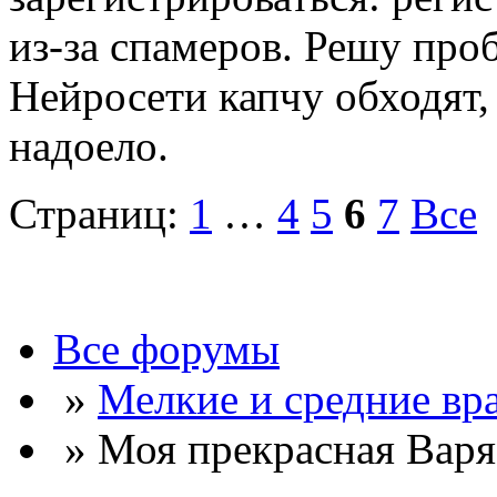
из-за спамеров. Решу про
Нейросети капчу обходят, 
надоело.
Страниц:
1
…
4
5
6
7
Все
Все форумы
»
Мелкие и средние вр
» Моя прекрасная Варя