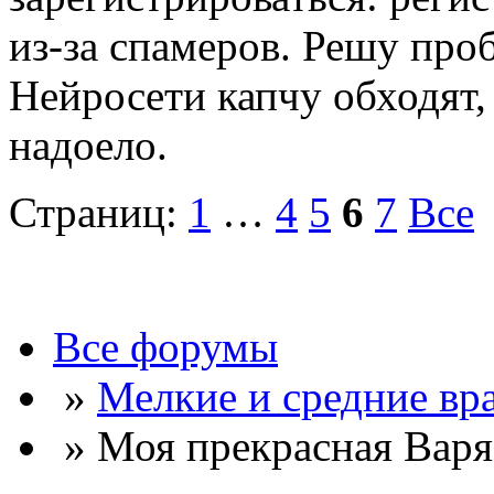
из-за спамеров. Решу про
Нейросети капчу обходят, 
надоело.
Страниц:
1
…
4
5
6
7
Все
Все форумы
»
Мелкие и средние вр
» Моя прекрасная Варя