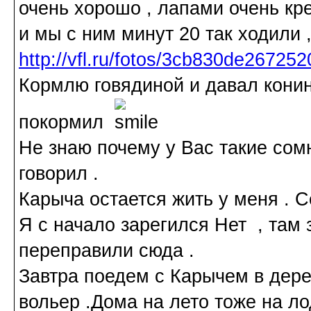
очень хорошо , лапами очень кре
и мы с ним минут 20 так ходили 
http://vfl.ru/fotos/3cb830de267252
Кормлю говядиной и давал конин
покормил
Не знаю почему у Вас такие сомн
говорил .
Карыча остается жить у меня . С
Я с начало зарегился Нет , там 
переправили сюда .
Завтра поедем с Карычем в дер
вольер .Дома на лето тоже на л