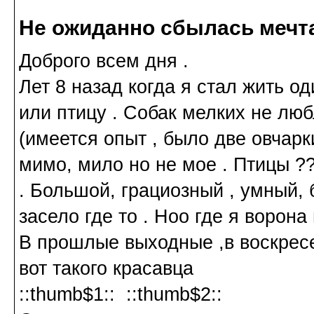
Не ожиданно сбылась мечт
Доброго всем дня .
Лет 8 назад когда я стал жить 
или птицу . Собак мелких не лю
(имеется опыт , было две овчарк
мимо, мило но не мое . Птицы ??
. Большой, грациозный , умный, 
засело где то . Ноо где я ворона
В прошлые выходные ,в воскрес
вот такого красавца
::thumb$1:: ::thumb$2::