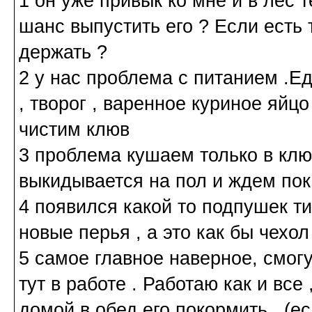
1 он уже привык ко мне и в лес 
шанс выпустить его ? Если есть 
держать ?
2 у нас проблема с питанием .Ед
, творог , варенное куриное яйц
чистим клюв
3 проблема кушаем только в клю
выкидывается на пол и ждем пока
4 появился какой то подпушек ти
новые перья , а это как бы чехол
5 самое главное наверное, смогу
тут в работе . Работаю как и все 
домой в обед его покормить . (е