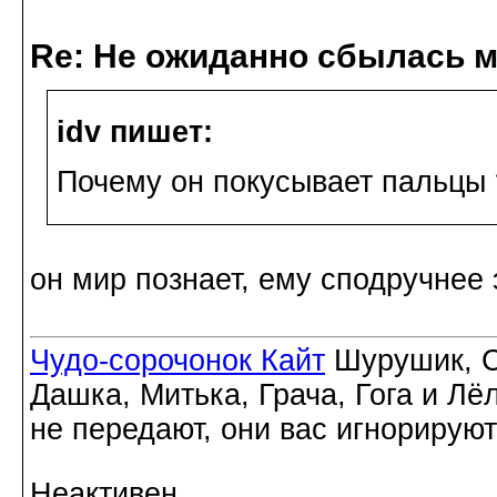
Re: Не ожиданно сбылась м
idv пишет:
Почему он покусывает пальцы 
он мир познает, ему сподручнее
Чудо-сорочонок Кайт
Шурушик, С
Дашка, Митька, Грача, Гога и Лё
не передают, они вас игнорируют
Неактивен