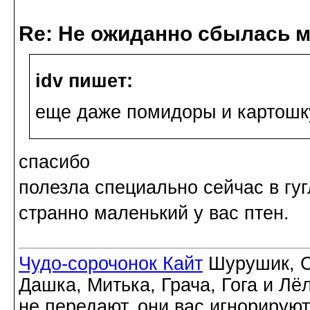
Re: Не ожиданно сбылась м
idv пишет:
еще даже помидоры и картошк
спасибо
полезла специально сейчас в гуг
странно маленький у вас птен.
Чудо-сорочонок Кайт
Шурушик, С
Дашка, Митька, Грача, Гога и Лё
не передают, они вас игнорируют