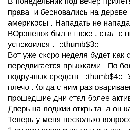
В понедельник под вечер прилет
права и бесновались на дереве 
америкосы . Нападать не нападал
ВОроненок был в шоке , стал с н
успокоился . ::thumb$3::
Вот уже скоро неделя будет как о
передвигается прыжками . По бо
подручных средств ::thumb$4:: У
плечо .Когда с ним разговаривае
прошедшие дни стал более актив
Дверь на лоджии открыта ,а он ка
Теперь у меня несколько вопрос