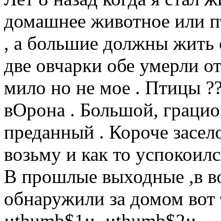
домашнее животное или п
, а большие должны жить 
две овчарки обе умерли от
мило но не мое . Птицы ??
вОрона . Большой, грацио
преданный . Короче засело
возьму и как то успокоилс
В прошлые выходные ,в в
обнаружили за домом вот 
::thumb$1:: ::thumb$2::