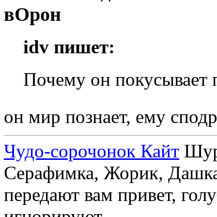
вОрон
idv пишет:
Почему он покусывает 
он мир познает, ему спод
Чудо-сорочонок Кайт
Шуру
Серафимка, Жорик, Дашка,
передают вам привет, голу
игнорируют