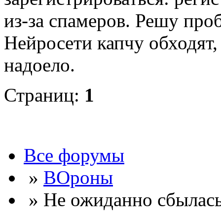
из-за спамеров. Решу про
Нейросети капчу обходят, 
надоело.
Страниц:
1
Все форумы
»
ВОроны
» Не ожиданно сбылась