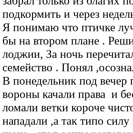
забрал только из благих п
подкормить и через недель
Я понимаю что птичке луч
бы на втором плане . Реши
лоджии, За ночь перечитал
семейство . Понял ,осознал
В понедельник под вечер 
вороны качали права и бес
ломали ветки короче чист
нападали ,а так типо силу