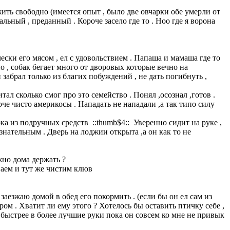
ить свободно (имеется опыт , было две овчарки обе умерли от
льный , преданный . Короче засело где то . Ноо где я ворона
ески его мясом , ел с удовольствием . Папаша и мамаша где то
но , собак бегает много от дворовых которые вечно на
забрал только из благих побуждений , не дать погибнуть ,
ал сколько смог про это семейство . Понял ,осознал ,готов .
че чисто америкосы . Нападать не нападали ,а так типо силу
ока из подручных средств ::thumb$4:: Уверенно сидит на руке ,
знательным . Дверь на лоджии открыта ,а он как то не
жно дома держать ?
ваем и тут же чистим клюв
, заезжаю домой в обед его покормить . (если бы он ел сам из
ом . Хватит ли ему этого ? Хотелось бы оставить птичку себе ,
го быстрее в более лучшие руки пока он совсем ко мне не привык