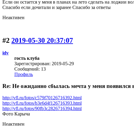
Если он остается у меня в планах на лето сделать на лоджии во
Спасибо если дочитали и заранее Спасибо за ответы
Неактивен
#2
2019-05-30 20:37:07
idv
гость клуба
Зарегистрирован: 2019-05-29
Сообщений: 13
Профиль
Re: Не ожиданно сбылась мечта у меня появился
http://vfl.ru/fotos/c579f70126716392.html
http://vfl.ru/fotos/b3e6d4f126716393.html
http://vfl.ru/fotos/90fb3c2826716394.html
Фото Карыча
Неактивен