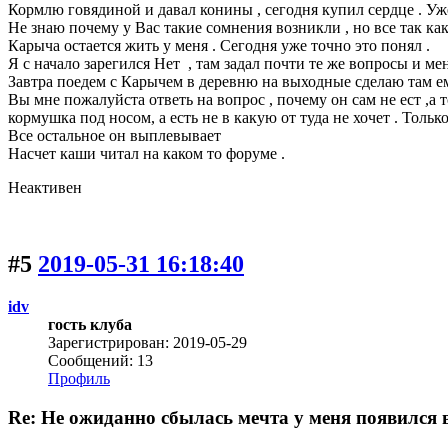
Кормлю говядиной и давал конины , сегодня купил сердце . 
Не знаю почему у Вас такие сомнения возникли , но все так как
Карыча остается жить у меня . Сегодня уже точно это понял .
Я с начало зарегился Нет , там задал почти те же вопросы и ме
Завтра поедем с Карычем в деревню на выходные сделаю там ем
Вы мне пожалуйста ответь на вопрос , почему он сам не ест ,а т
кормушка под носом, а есть не в какую от туда не хочет . Тол
Все остальное он выплевывает
Насчет каши читал на каком то форуме .
Неактивен
#5
2019-05-31 16:18:40
idv
гость клуба
Зарегистрирован: 2019-05-29
Сообщений: 13
Профиль
Re: Не ожиданно сбылась мечта у меня появился