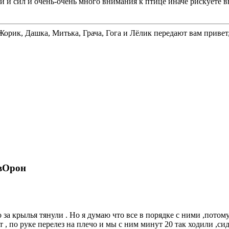
и и сил и очень-очень много внимания к птице иначе рискуете 
рик, Дашка, Митька, Грача, Гога и Лёлик передают вам привет,
 вОрон
 за крылья тянули . Но я думаю что все в порядке с ними ,потому
 , по руке перелез на плечо и мы с ним минут 20 так ходили ,си