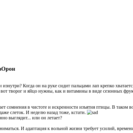
 вОрон
и изнутри? Когда он на руке сидит пальцами лап крепко хватает
вот творог и яйцо нужны, как и витамины в виде сезонных фрукт
ет сомнения в чистоте и искренности изъятия птицы. В таком в
даже слеток. И неделю назад тоже, кстати.
нно выглядит... или он летает?
заниматься. И адаптация к вольной жизни требует усилий, време