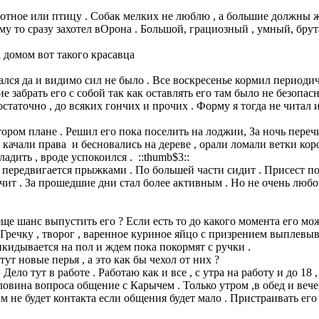
вотное или птицу . Собак мелких не люблю , а большие должны ж
му то сразу захотел вОрона . Большой, грациозный , умный, брута
 домом вот такого красавца
рался да и видимо сил не было . Все воскресенье кормил периодич
е забрать его с собой так как оставлять его там было не безопас
аточно , до всяких гончих и прочих . Форму я тогда не читал и 
ром плане . Решил его пока поселить на лоджии, За ночь перечит
ачали права и бесновались на дереве , орали ломали ветки коро
ладить , вроде успокоился . ::thumb$3::
т , передвигается прыжками . По большей части сидит . Присест п
ычит . За прошедшие дни стал более активным . Но не очень любо
 еще шанс выпустить его ? Если есть то до какого момента его мо
 .Гречку , творог , варенное куриное яйцо с призрением выплевы
кидывается на пол и ждем пока покормят с ручки .
ут новые перья , а это как бы чехол от них ?
Дело тут в работе . Работаю как и все , с утра на работу и до 18 
овина вопроса общение с Карычем . Только утром ,в обед и вечер
ним не будет контакта если общения будет мало . Пристраивать е