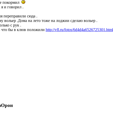
Уже покормил
 я и говорил .
ня переправили сюда .
у вольер .Дома на лето тоже на лоджии сделаю вольер .
олько с рук .
ько что бы в клюв положили
http://vfl.ru/fotos/6d4d4a6526725301.htm
 вОрон