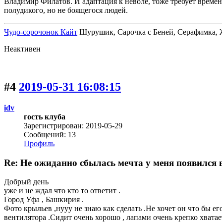
Владимир Филатов. И адаптация к неволе, тоже требует времен
полудикого, но не боящегося людей.
Чудо-сорочонок Кайт
Шурушик, Сарочка с Беней, Серафимка, Жо
Неактивен
#4
2019-05-31 16:08:15
idv
гость клуба
Зарегистрирован: 2019-05-29
Сообщений: 13
Профиль
Re: Не ожиданно сбылась мечта у меня появился
Добрый день
уже и не ждал что кто то ответит .
Город Уфа , Башкирия .
Фото крыльев ,нууу не знаю как сделать .Не хочет он что бы его
вентилятора .Сидит очень хорошо , лапами очень крепко хватает