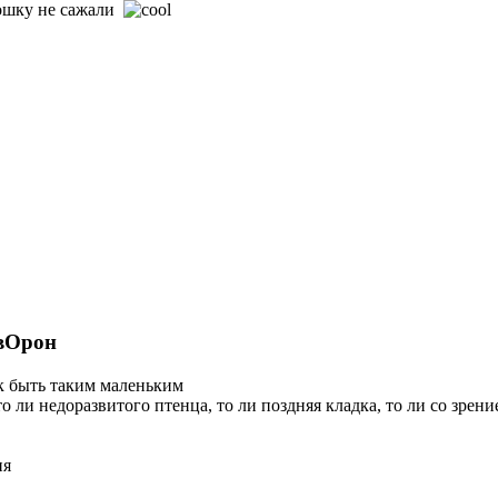
ртошку не сажали
 вОрон
к быть таким маленьким
о ли недоразвитого птенца, то ли поздняя кладка, то ли со зрени
ия