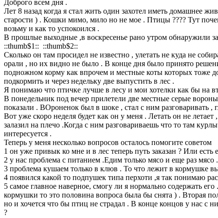
Доброго всем дня .
Лет 8 назад когда я стал жить один захотел иметь домашнее жи
старости ) . Кошки мимо, мило но не мое . Птицы ???? Тут поче
возьму и как то успокоился .
В прошлые выходные ,в воскресенье рано утром обнаружили за
::thumb$1:: ::thumb$2::
Сколько он там просидел не известно , улетать не куда не соби
орали , но их видно не было . В конце дня было принято решени
подножном корму как впрочем и местные коты которых тоже дост
подкормить и через недельку две выпустить в лес .
Я понимаю что птичке лучше в лесу и мои хотелки как бы на вто
В понедельник под вечер прилетели две местные серые вороны к
показали . ВОроненок был в шоке , стал с ним разговаривать , г
Вот уже скоро неделя будет как он у меня . Летать он не летае
залазил на плечо .Когда с ним разговариваешь что то там курл
интересуется .
Теперь у меня несколько вопросов осталось помогите советом
1 он уже привык ко мне и в лес теперь путь заказан ? Или есть
2 у нас проблема с питанием .Едим только мясо и еще раз мясо
3 проблема кушаем только в клюв . То что лежит в кормушке вы
4 появился какой то подпушек типа перхоти ,я так понимаю раст
5 самое главное наверное, смогу ли я нормально содержать его . 
кормушки то это половина вопроса была бы снята ) . Вторая пол
но и хочется что бы птиц не страдал . В конце концов у нас с 
?