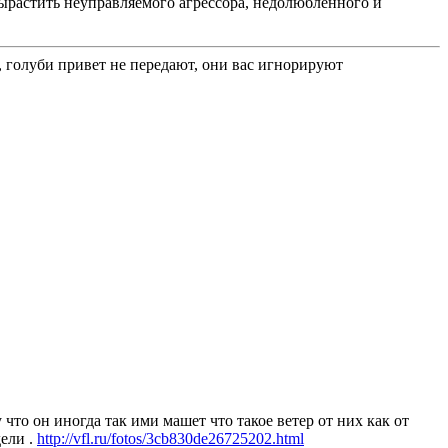
вырастить неуправляемого агрессора, недолюбленного и
 голуби привет не передают, они вас игнорируют
 что он иногда так ими машет что такое ветер от них как от
дели .
http://vfl.ru/fotos/3cb830de26725202.html