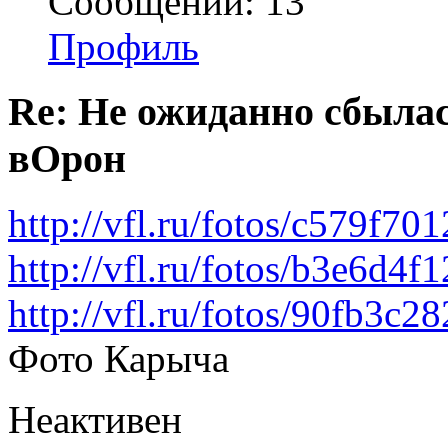
Сообщений: 13
Профиль
Re: Не ожиданно сбылас
вОрон
http://vfl.ru/fotos/c579f7
http://vfl.ru/fotos/b3e6d4
http://vfl.ru/fotos/90fb3c
Фото Карыча
Неактивен