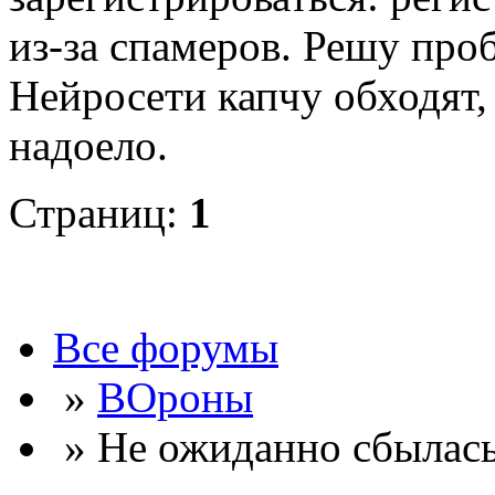
из-за спамеров. Решу про
Нейросети капчу обходят, 
надоело.
Страниц:
1
Все форумы
»
ВОроны
» Не ожиданно сбылась