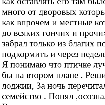
как оставлять его там было
много от дворовых котор
как впрочем и местные ко
до всяких гончих и прочих
забрал только из благих п
подкормить и через недель
Я понимаю что птичке луч
бы на втором плане . Реши
лоджии, За ночь перечитал
семейство . Понял ,осознал