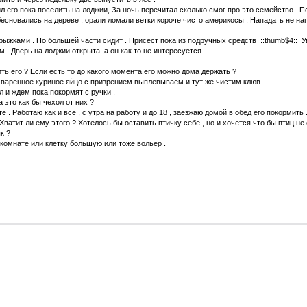
 его пока поселить на лоджии, За ночь перечитал сколько смог про это семейство . Пон
сновались на дереве , орали ломали ветки короче чисто америкосы . Нападать не напа
 прыжками . По большей части сидит . Присест пока из подручных средств ::thumb$4:: У
. Дверь на лоджии открыта ,а он как то не интересуется .
ть его ? Если есть то до какого момента его можно дома держать ?
 , варенное куриное яйцо с призрением выплевываем и тут же чистим клюв
 и ждем пока покормят с ручки .
 это как бы чехол от них ?
е . Работаю как и все , с утра на работу и до 18 , заезжаю домой в обед его покормить
ватит ли ему этого ? Хотелось бы оставить птичку себе , но и хочется что бы птиц не 
к ?
 комнате или клетку большую или тоже вольер .