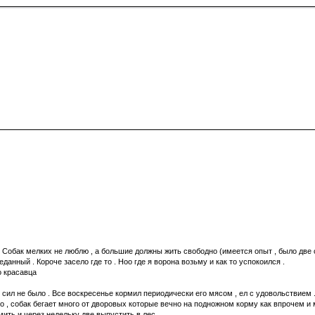
. Собак мелких не люблю , а большие должны жить свободно (имеется опыт , было две о
анный . Короче засело где то . Ноо где я ворона возьму и как то успокоился .
о красавца
 сил не было . Все воскресенье кормил периодически его мясом , ел с удовольствием .
но , собак бегает много от дворовых которые вечно на подножном корму как впрочем и 
рмить и через недельку две выпустить в лес .