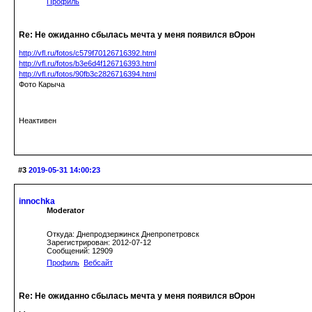
Профиль
Re: Не ожиданно сбылась мечта у меня появился вОрон
http://vfl.ru/fotos/c579f70126716392.html
http://vfl.ru/fotos/b3e6d4f126716393.html
http://vfl.ru/fotos/90fb3c2826716394.html
Фото Карыча
Неактивен
#3
2019-05-31 14:00:23
innochka
Moderator
Откуда: Днепродзержинск Днепропетровск
Зарегистрирован: 2012-07-12
Сообщений: 12909
Профиль
Вебсайт
Re: Не ожиданно сбылась мечта у меня появился вОрон