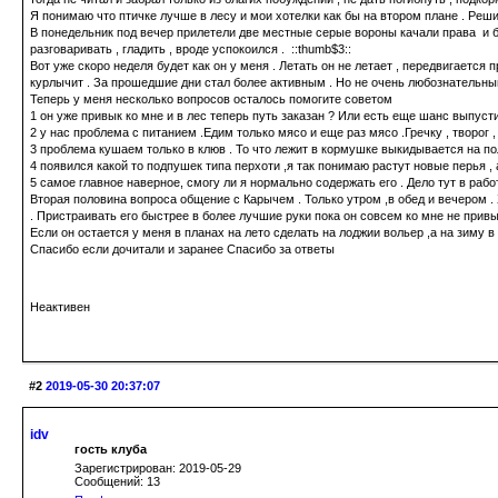
Я понимаю что птичке лучше в лесу и мои хотелки как бы на втором плане . Решил
В понедельник под вечер прилетели две местные серые вороны качали права и бе
разговаривать , гладить , вроде успокоился . ::thumb$3::
Вот уже скоро неделя будет как он у меня . Летать он не летает , передвигается
курлычит . За прошедшие дни стал более активным . Но не очень любознательным 
Теперь у меня несколько вопросов осталось помогите советом
1 он уже привык ко мне и в лес теперь путь заказан ? Или есть еще шанс выпусти
2 у нас проблема с питанием .Едим только мясо и еще раз мясо .Гречку , творог
3 проблема кушаем только в клюв . То что лежит в кормушке выкидывается на пол
4 появился какой то подпушек типа перхоти ,я так понимаю растут новые перья , а
5 самое главное наверное, смогу ли я нормально содержать его . Дело тут в работ
Вторая половина вопроса общение с Карычем . Только утром ,в обед и вечером . Х
. Пристраивать его быстрее в более лучшие руки пока он совсем ко мне не привы
Если он остается у меня в планах на лето сделать на лоджии вольер ,а на зиму в
Спасибо если дочитали и заранее Спасибо за ответы
Неактивен
#2
2019-05-30 20:37:07
idv
гость клуба
Зарегистрирован: 2019-05-29
Сообщений: 13