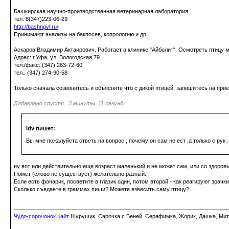
Башкирская научно-производственная ветеринарная лаборатория
тел. 8(347)223-06-29
http://bashnpvl.ru/
Принимают анализы на бакпосев, копрологию и др.
Аскаров Владимир Актаирович. Работает в клинике "Айболит". Осмотреть птицу 
Адрес: г.Уфа, ул. Вологодская,79
тел./факс: (347) 263-72-60
тел.: (347) 274-90-58
Только сначала созвонитесь и объясните что с дикой птицей, запишитесь на прие
Добавлено спустя 3 минуты 11 секунд:
idv пишет:
Вы мне пожалуйста ответь на вопрос , почему он сам не ест ,а только с рук .
ну вот или действительно еще возраст маленький и не может сам, или со здоровь
Помет (слово не существует) желательно разный.
Если есть фонарик, посветите в глазик один, потом второй - как реагируют зрачк
Сколько съедаете в граммах пищи? Можете взвесить саму птицу?
Чудо-сорочонок Кайт
Шурушик, Сарочка с Беней, Серафимка, Жорик, Дашка, Митьк