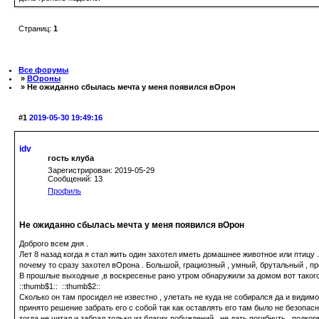
Страниц:
1
Все форумы
»
ВОроны
» Не ожиданно сбылась мечта у меня появился вОрон
#1
2019-05-30 19:49:16
idv
гость клуба
Зарегистрирован: 2019-05-29
Сообщений: 13
Профиль
Не ожиданно сбылась мечта у меня появился вОрон
Доброго всем дня .
Лет 8 назад когда я стал жить один захотел иметь домашнее животное или птицу 
почему то сразу захотел вОрона . Большой, грациозный , умный, брутальный , пред
В прошлые выходные ,в воскресенье рано утром обнаружили за домом вот таког
::thumb$1:: ::thumb$2::
Сколько он там просидел не известно , улетать не куда не собирался да и видимо
принято решение забрать его с собой так как оставлять его там было не безопас
тогда не читал и забрал только из благих побуждений , не дать погибнуть , подко