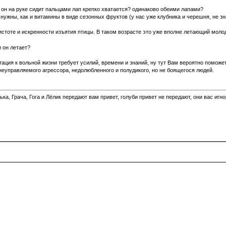
 он на руке сидит пальцами лап крепко хватается? одинаково обеими лапами?
нужны, как и витамины в виде сезонных фруктов (у нас уже клубника и черешня, не зн
тоте и искренности изъятия птицы. В таком возрасте это уже вполне летающий молодой
и он летает?
птация к вольной жизни требует усилий, времени и знаний, ну тут Вам вероятно помож
неуправляемого агрессора, недолюбленного и полудикого, но не боящегося людей.
а, Грача, Гога и Лёлик передают вам привет, голуби привет не передают, они вас игн