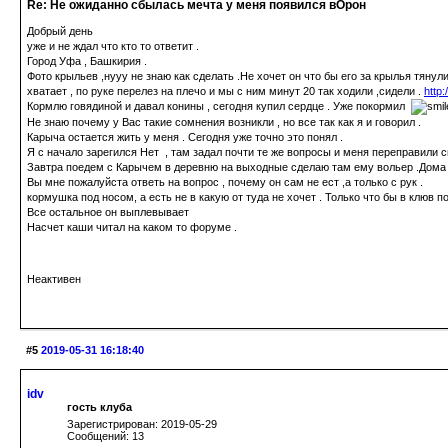
Re: Не ожиданно сбылась мечта у меня появился вОрон
Добрый день
уже и не ждал что кто то ответит .
Город Уфа , Башкирия .
Фото крыльев ,нууу не знаю как сделать .Не хочет он что бы его за крылья тянул
хватает , по руке перелез на плечо и мы с ним минут 20 так ходили ,сидели .
http
Кормлю говядиной и давал конины , сегодня купил сердце . Уже покормил
Не знаю почему у Вас такие сомнения возникли , но все так как я и говорил .
Карыча остается жить у меня . Сегодня уже точно это понял .
Я с начало зарегился Нет , там задал почти те же вопросы и меня переправили с
Завтра поедем с Карычем в деревню на выходные сделаю там ему вольер .Дома н
Вы мне пожалуйста ответь на вопрос , почему он сам не ест ,а только с рук .
кормушка под носом, а есть не в какую от туда не хочет . Только что бы в клюв 
Все остальное он выплевывает
Насчет каши читал на каком то форуме .
Неактивен
#5
2019-05-31 16:18:40
idv
гость клуба
Зарегистрирован: 2019-05-29
Сообщений: 13