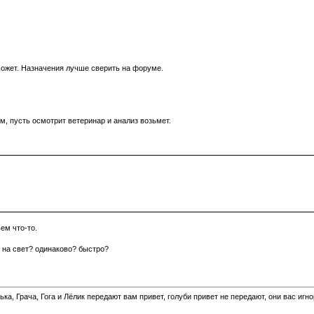
может. Назначения лучше сверить на форуме.
м, пусть осмотрит ветеринар и анализ возьмет.
ем что-то.
и на свет? одинаково? быстро?
а, Грача, Гога и Лёлик передают вам привет, голуби привет не передают, они вас игн