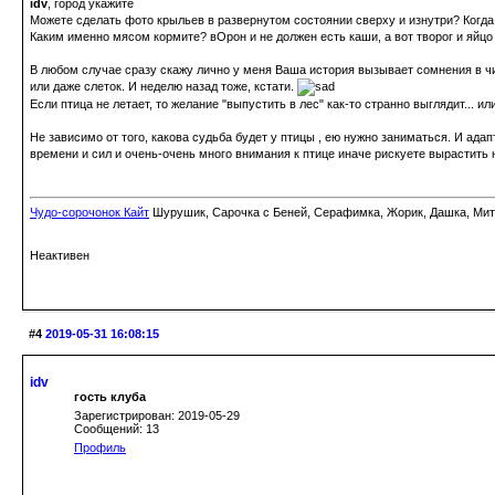
idv
, город укажите
Можете сделать фото крыльев в развернутом состоянии сверху и изнутри? Когда
Каким именно мясом кормите? вОрон и не должен есть каши, а вот творог и яйцо 
В любом случае сразу скажу лично у меня Ваша история вызывает сомнения в чис
или даже слеток. И неделю назад тоже, кстати.
Если птица не летает, то желание "выпустить в лес" как-то странно выглядит... ил
Не зависимо от того, какова судьба будет у птицы , ею нужно заниматься. И ада
времени и сил и очень-очень много внимания к птице иначе рискуете вырастить 
Чудо-сорочонок Кайт
Шурушик, Сарочка с Беней, Серафимка, Жорик, Дашка, Митьк
Неактивен
#4
2019-05-31 16:08:15
idv
гость клуба
Зарегистрирован: 2019-05-29
Сообщений: 13
Профиль