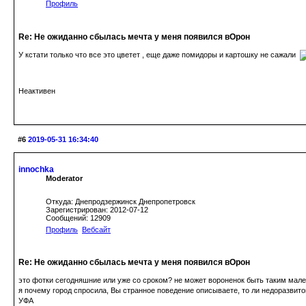
Профиль
Re: Не ожиданно сбылась мечта у меня появился вОрон
У кстати только что все это цветет , еще даже помидоры и картошку не сажали
Неактивен
#6
2019-05-31 16:34:40
innochka
Moderator
Откуда: Днепродзержинск Днепропетровск
Зарегистрирован: 2012-07-12
Сообщений: 12909
Профиль
Вебсайт
Re: Не ожиданно сбылась мечта у меня появился вОрон
это фотки сегодняшние или уже со сроком? не может вороненок быть таким мал
я почему город спросила, Вы странное поведение описываете, то ли недоразвитог
УФА