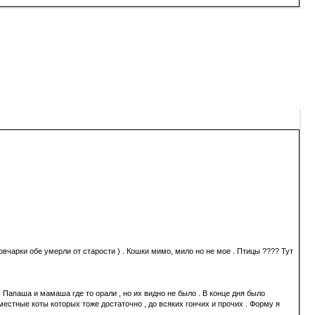
вчарки обе умерли от старости ) . Кошки мимо, мило но не мое . Птицы ???? Тут
 Папаша и мамаша где то орали , но их видно не было . В конце дня было
местные коты которых тоже достаточно , до всяких гончих и прочих . Форму я