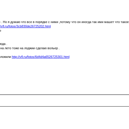
и . Но я думаю что все в порядке с ними ,потому что он иногда так ими машет что тако
://vfl.ru/fotos/3cb830de26725202.html
юда .
а лето тоже на лоджии сделаю вольер .
положили
http://vfl.ru/fotos/6d4d4a6526725301.html