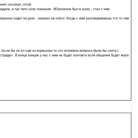
ял ,осознал ,готов .
дали ,а так типо силу показали . ВОроненок был в шоке , стал с ним
веренно сидит на руке , залазил на плечо .Когда с ним разговариваешь что то там
 . (если бы он ел сам из кормушки то это половина вопроса была бы снята ) .
страдал . В конце концов у нас с ним не будет контакта если общения будет мало