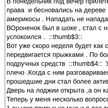
В понедельник под вечер прилет
права и бесновались на дереве 
америкосы . Нападать не нападал
ВОроненок был в шоке , стал с н
успокоился . ::thumb$3::
Вот уже скоро неделя будет как о
передвигается прыжками . По бо
подручных средств ::thumb$4:: У
плечо .Когда с ним разговаривае
прошедшие дни стал более актив
Дверь на лоджии открыта ,а он ка
Теперь у меня несколько вопрос