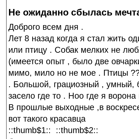
Не ожиданно сбылась мечт
Доброго всем дня .
Лет 8 назад когда я стал жить 
или птицу . Собак мелких не лю
(имеется опыт , было две овчарк
мимо, мило но не мое . Птицы ??
. Большой, грациозный , умный, 
засело где то . Ноо где я ворона
В прошлые выходные ,в воскрес
вот такого красавца
::thumb$1:: ::thumb$2::