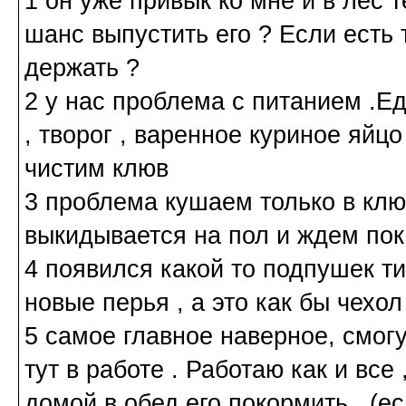
1 он уже привык ко мне и в лес 
шанс выпустить его ? Если есть 
держать ?
2 у нас проблема с питанием .Ед
, творог , варенное куриное яйц
чистим клюв
3 проблема кушаем только в клю
выкидывается на пол и ждем пока
4 появился какой то подпушек ти
новые перья , а это как бы чехол
5 самое главное наверное, смогу
тут в работе . Работаю как и все 
домой в обед его покормить . (е