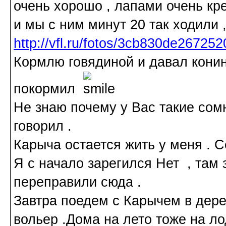
очень хорошо , лапами очень кре
и мы с ним минут 20 так ходили 
http://vfl.ru/fotos/3cb830de267252
Кормлю говядиной и давал конин
покормил
Не знаю почему у Вас такие сомн
говорил .
Карыча остается жить у меня . С
Я с начало зарегился Нет , там 
переправили сюда .
Завтра поедем с Карычем в дер
вольер .Дома на лето тоже на л