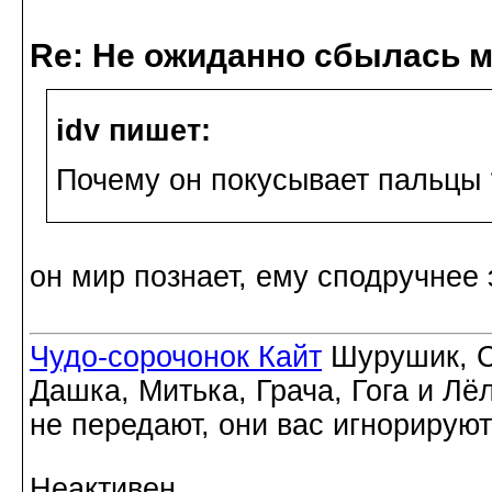
Re: Не ожиданно сбылась м
idv пишет:
Почему он покусывает пальцы 
он мир познает, ему сподручнее
Чудо-сорочонок Кайт
Шурушик, С
Дашка, Митька, Грача, Гога и Лё
не передают, они вас игнорируют
Неактивен