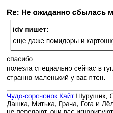
Re: Не ожиданно сбылась м
idv пишет:
еще даже помидоры и картошк
спасибо
полезла специально сейчас в гуг
странно маленький у вас птен.
Чудо-сорочонок Кайт
Шурушик, С
Дашка, Митька, Грача, Гога и Лё
не передают, они вас игнорируют