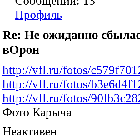
Сообщений: 13
Профиль
Re: Не ожиданно сбылас
вОрон
http://vfl.ru/fotos/c579f7
http://vfl.ru/fotos/b3e6d4
http://vfl.ru/fotos/90fb3c
Фото Карыча
Неактивен