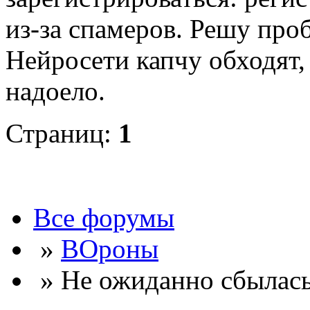
из-за спамеров. Решу про
Нейросети капчу обходят, 
надоело.
Страниц:
1
Все форумы
»
ВОроны
» Не ожиданно сбылась