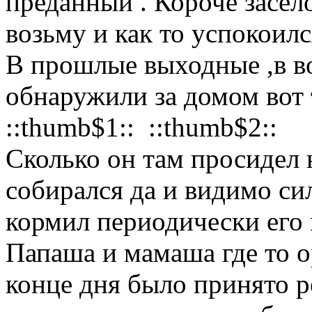
преданный . Короче засело
возьму и как то успокоилс
В прошлые выходные ,в в
обнаружили за домом вот 
::thumb$1:: ::thumb$2::
Сколько он там просидел н
собирался да и видимо сил
кормил периодически его м
Папаша и мамаша где то ор
конце дня было принято р