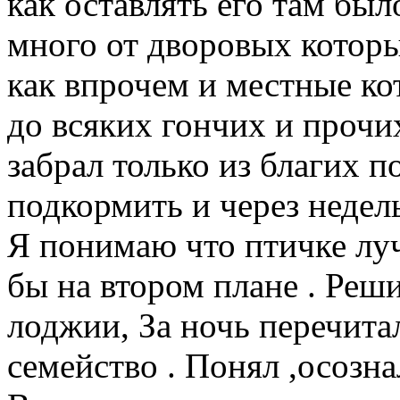
как оставлять его там было
много от дворовых котор
как впрочем и местные ко
до всяких гончих и прочих
забрал только из благих п
подкормить и через недель
Я понимаю что птичке луч
бы на втором плане . Реши
лоджии, За ночь перечитал
семейство . Понял ,осознал