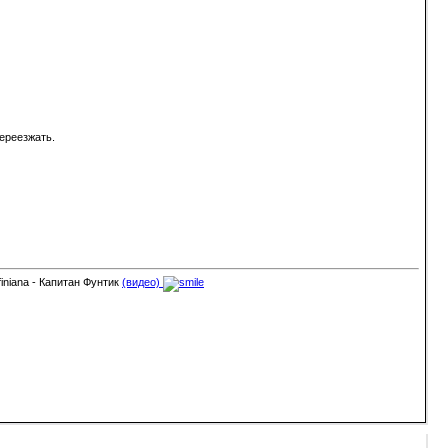
переезжать.
finiana - Капитан Фунтик
(видео)