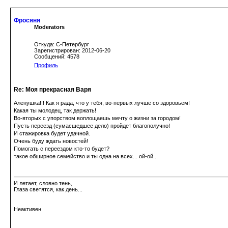
Фросяня
Moderators
Откуда: С-Петербург
Зарегистрирован: 2012-06-20
Сообщений: 4578
Профиль
Re: Моя прекрасная Варя
Аленушка!!! Как я рада, что у тебя, во-первых лучше со здоровьем!
Какая ты молодец, так держать!
Во-вторых с упорством воплощаешь мечту о жизни за городом!
Пусть переезд (сумасшедшее дело) пройдет благополучно!
И стажировка будет удачной.
Очень буду ждать новостей!
Помогать с переездом кто-то будет?
такое обширное семейство и ты одна на всех... ой-ой...
И летает, словно тень,
Глаза светятся, как день...
Неактивен