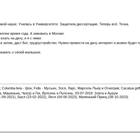
мой науке. Училась в Университете. Защитила диссертацию. Теперь всё. Точка.
теплое время года. А зимовать в Москве.
хать на дачу, и я с ними.
 затем, даст Бог, трудоустройство. Нужно провести на дачу интернет и можно будет 
азывать о своей малышне.
 Columba livia - Шон; Felis - Мусьен, Зося, Ларс, Марсель Пьер и Огнегрив; Cacatua gof
а, Машенька, Чук(а) и Гек, Вупсень и Пупсень. 03-07-2019: Злата и Аурум
1-09-2021), Бася (23-02-2022), Леся (04-06-2023), Маленький Принц (08-10-2023).