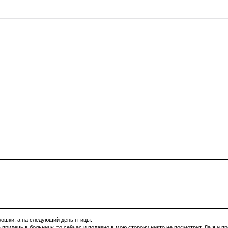
кошки, а на следующий день птицы.
а прилечь в больницу, то сейчас и подавно в мою сторону никто не посмотрит. Да я и 