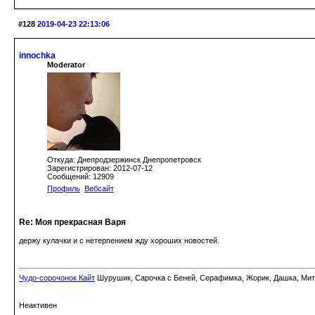
#128
2019-04-23 22:13:06
innochka
Moderator
Откуда: Днепродзержинск Днепропетровск
Зарегистрирован: 2012-07-12
Сообщений: 12909
Профиль
Вебсайт
Re: Моя прекрасная Варя
держу кулачки и с нетерпением жду хороших новостей.
Чудо-сорочонок Кайт
Шурушик, Сарочка с Беней, Серафимка, Жорик, Дашка, Митьк
Неактивен