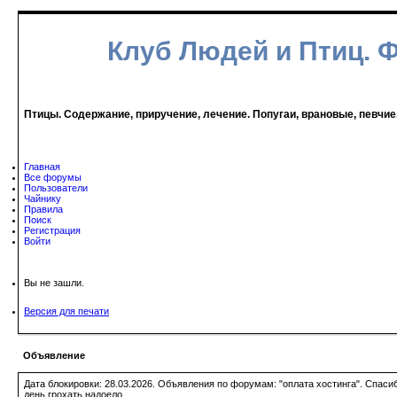
Клуб Людей и Птиц. 
Птицы. Содержание, приручение, лечение. Попугаи, врановые, певчие
Главная
Все форумы
Пользователи
Чайнику
Правила
Поиск
Регистрация
Войти
Вы не зашли.
Версия для печати
Объявление
Дата блокировки: 28.03.2026. Объявления по форумам: "оплата хостинга". Спас
день грохать надоело.