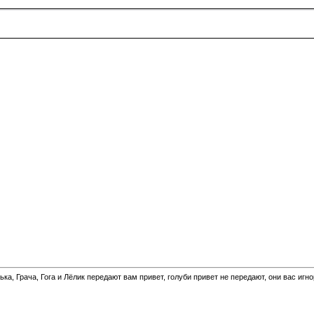
а, Грача, Гога и Лёлик передают вам привет, голуби привет не передают, они вас игн