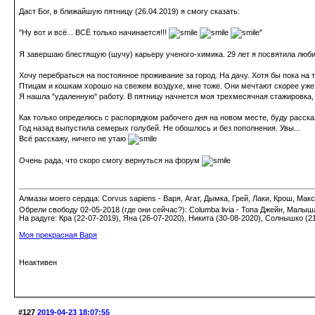
Даст Бог, в ближайшую пятницу (26.04.2019) я смогу сказать:
"Ну вот и всё... ВСЁ только начинается!!!
"
Я завершаю блестящую (шучу) карьеру ученого-химика. 29 лет я посвятила люби
Хочу перебраться на постоянное проживание за город. На дачу. Хотя бы пока на 
Птицам и кошкам хорошо на свежем воздухе, мне тоже. Они мечтают скорее уже е
Я нашла "удаленную" работу. В пятницу начнется моя трехмесячная стажировка, а
Как только определюсь с распорядком рабочего дня на новом месте, буду расск
Год назад выпустила семерых голубей. Не обошлось и без пополнения. Увы...
Всё расскажу, ничего не утаю
Очень рада, что скоро смогу вернуться на форум
Алмазы моего сердца: Corvus sapiens - Варя, Агат, Дымка, Грей, Лаки, Крош, Макс;
Обрели свободу 02-05-2018 (где они сейчас?): Columba livia - Топа Джейн, Малыш
На радуге: Кра (22-07-2019), Яна (26-07-2020), Никита (30-08-2020), Солнышко (2
Моя прекрасная Варя
Неактивен
#127
2019-04-23 18:07:55