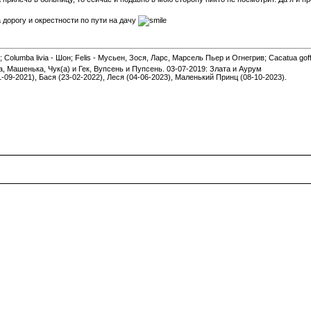
 дорогу и окрестности по пути на дачу
 Columba livia - Шон; Felis - Мусьен, Зося, Ларс, Марсель Пьер и Огнегрив; Cacatua gof
а, Машенька, Чук(а) и Гек, Вупсень и Пупсень. 03-07-2019: Злата и Аурум
1-09-2021), Бася (23-02-2022), Леся (04-06-2023), Маленький Принц (08-10-2023).