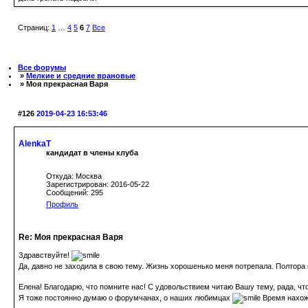
Страниц:
1
…
4
5
6
7
Все
Все форумы
»
Мелкие и средние врановые
» Моя прекрасная Варя
#126
2019-04-23 16:53:46
AlenkaT
кандидат в члены клуба
Откуда: Москва
Зарегистрирован: 2016-05-22
Сообщений: 295
Профиль
Re: Моя прекрасная Варя
Здравствуйте!
Да, давно не заходила в свою тему. Жизнь хорошенько меня потрепала. Полтора 
Елена! Благодарю, что помните нас! С удовольствием читаю Вашу тему, рада, чт
Я тоже постоянно думаю о форумчанах, о наших любимцах
Время нахожу