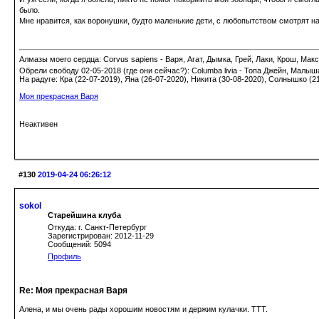
было.
Мне нравится, как воронушки, будто маленькие дети, с любопытством смотрят на
Алмазы моего сердца: Corvus sapiens - Варя, Агат, Дымка, Грей, Лаки, Крош, Макс;
Обрели свободу 02-05-2018 (где они сейчас?): Columba livia - Топа Джейн, Малыш
На радуге: Кра (22-07-2019), Яна (26-07-2020), Никита (30-08-2020), Солнышко (2
Моя прекрасная Варя
Неактивен
#130
2019-04-24 06:26:12
sokol
Старейшина клуба
Откуда: г. Санкт-Петербург
Зарегистрирован: 2012-11-29
Сообщений: 5094
Профиль
Re: Моя прекрасная Варя
Алена, и мы очень рады хорошим новостям и держим кулачки. ТТТ.