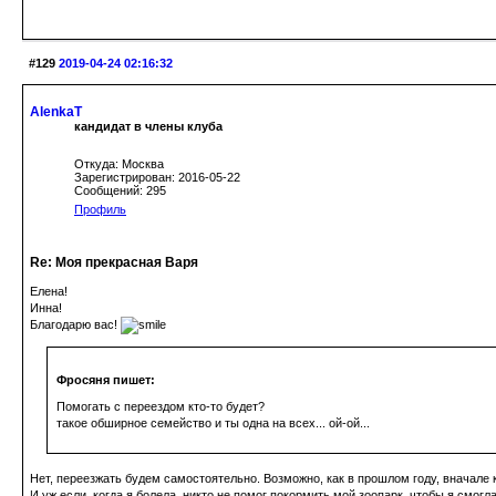
#129
2019-04-24 02:16:32
AlenkaT
кандидат в члены клуба
Откуда: Москва
Зарегистрирован: 2016-05-22
Сообщений: 295
Профиль
Re: Моя прекрасная Варя
Елена!
Инна!
Благодарю вас!
Фросяня пишет:
Помогать с переездом кто-то будет?
такое обширное семейство и ты одна на всех... ой-ой...
Нет, переезжать будем самостоятельно. Возможно, как в прошлом году, вначале 
И уж если, когда я болела, никто не помог покормить мой зоопарк, чтобы я смогл