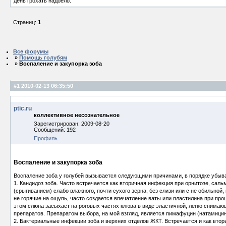
день грохать надоело.
Страниц:
1
Все форумы
»
Помощь голубям
» Воспаление и закупорка зоба
#1
2010-02-13 06:35:50
ptic.ru
коллективное несознательное
Зарегистрирован: 2009-08-20
Сообщений: 192
Профиль
Воспаление и закупорка зоба
Воспаление зоба у голубей вызывается следующими причинами, в порядке убыв
1. Кандидоз зоба.
Часто встречается как вторичная инфекция при орнитозе, саль
(срыгиванием) слабо влажного, почти сухого зерна, без слизи или с не обильной,
не горячие на ощупь, часто создается впечатление ваты или пластилина при пр
этом слюна засыхает на роговых частях клюва в виде эластичной, легко снимаю
препаратов. Препаратом выбора, на мой взгляд, является пимафуцин (натамицин) 
2. Бактериальные инфекции зоба и верхних отделов ЖКТ.
Встречается и как втор