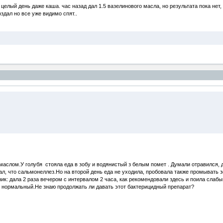
 целый день даже каша. час назад дал 1.5 вазелинового масла, но результата пока нет, 
здал но все уже видимо спят..
аслом.У голубя стояла еда в зобу и водянистый з белым помет . Думали отравился,
ал, что сальмонеллез.Но на второй день еда не уходила, пробовала также промывать 
ик: дала 2 раза вечером с интервалом 2 часа, как рекомендовали здесь и поила сла
ет нормальный.Не знаю продолжать ли давать этот бактерицидный препарат?