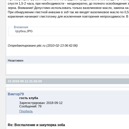
спустя 1,5-2 часа, при необходимости - неоднократно, до полного освобождени
зерна. Внимание! Допустимо использовать только вазелиновое масло, замена на
При обнаружении глистной инвазии в зоб так же вводят вазелиновое масло по 0
кормления начинают глистогонку для исключения повторения непроходимости. В
Вложения
трубка.JPG
Отредактировано ptic.ru (2010-02-13 06:42:06)
Неактивен
#2
2018-09-12 21:56:59
Виктор79
гость клуба
Зарегистрирован: 2018-09-12
Сообщений: 79
Профиль
Re: Воспаление и закупорка зоба