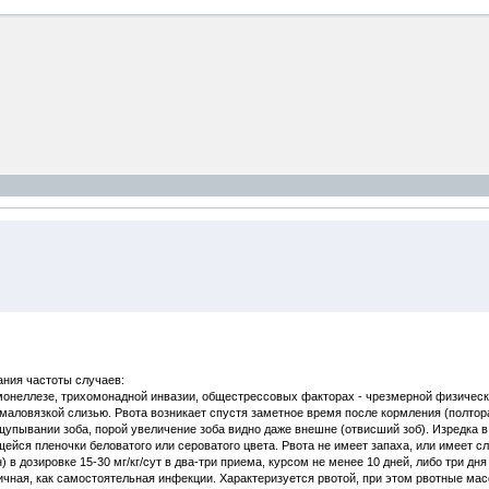
ания частоты случаев:
монеллезе, трихомонадной инвазии, общестрессовых факторах - чрезмерной физическо
 маловязкой слизью. Рвота возникает спустя заметное время после кормления (полтора-
ощупывании зоба, порой увеличение зоба видно даже внешне (отвисший зоб). Изредка
щейся пленочки беловатого или сероватого цвета. Рвота не имеет запаха, или имеет 
в дозировке 15-30 мг/кг/сут в два-три приема, курсом не менее 10 дней, либо три дн
ичная, как самостоятельная инфекции. Характеризуется рвотой, при этом рвотные массы