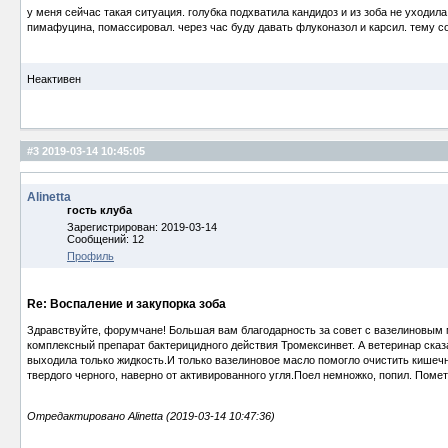
у меня сейчас такая ситуация. голубка подхватила кандидоз и из зоба не уходила
пимафуцина, помассировал. через час буду давать флуконазол и карсил. тему со
Неактивен
#3
2019-03-14 10:45:05
Alinetta
гость клуба
Зарегистрирован: 2019-03-14
Сообщений: 12
Профиль
Re: Воспаление и закупорка зоба
Здравствуйте, форумчане! Большая вам благодарность за совет с вазелиновым м
комплексный препарат бактерицидного действия Тромексинвет. А ветеринар сказ
выходила только жидкость.И только вазелиновое масло помогло очистить кишечн
твердого черного, наверно от активированного угля.Поел немножко, попил. Пом
Отредактировано Alinetta (2019-03-14 10:47:36)