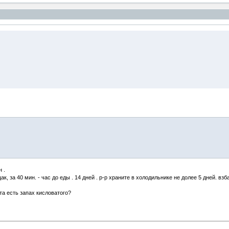
 .
ак, за 40 мин. - час до еды . 14 дней . р-р храните в холодильнике не долее 5 дней. вз
а есть запах кисловатого?