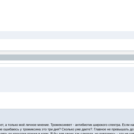
совет, а только моё личное мнение. Тромексинвет - антибиотик широкого спектра. Если
е ошибаюсь у тромиксина это три дня? Сколько уже даете?. Главное не превышать доз
ять по крохотке птичке в корм. Я бы для своих так сделала, но повторюсь - это не с