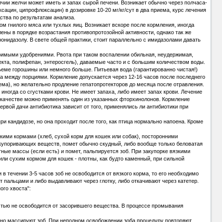
чии желчи может иметь и запах сырой печени. Возникает обычно через полчаса-
ацин, ципрофлоксацин) в дозировке 10-20 мг/кг/сут в два приема, курс лечения
ства по результатам анализа.
м гнилого мяса или тухлых яиц. Возникает вскоре после кормления, иногда
ены в порядке возрастания противопротозойной активности, однако так же
онидазолу. В свете общей практики, стоит параллельно с имидазолами давать
имыми удобрениями. Рвота при таком воспалении обильная, неудержимая,
мекта, полифепан, энтеросгель), даваемые часто и с большим количеством воды.
бъеме горошины или немного больше. Питьевая вода (гарантированно чистая!)
са между порциями. Кормление допускается через 12-16 часов после последнего
ема), но желательно продление гепатопротекторов до месяца после отравления.
иногда со сгустками крови. Не имеет запаха, либо имеет запах крови. Лечение
о качестве можно применять один из указанных фторхинолонов. Кормление
ервой дачи антибиотика зависит от того, применялись ли антибиотики при
и кандидозе, но она проходит после того, как птица нормально напоена. Кроме
кими кормами (хлеб, сухой корм для кошек или собак), посторонними
акупоривающих веществ, помет обычно скудный, либо вообще только беловатая
ые массы (если есть) и помет, пальпируется зоб. При закупорке вязкими
ли сухим кормом для кошек - плотны, как будто каменный, при сильной
в течении 3-5 часов зоб не освободится от вязкого корма, то его необходимо
 пальцами и либо выдавливают через глотку, либо откачивают через катетер.
ого хвоста":
остью не освободится от засорившего вещества. В процессе промывания
атно массируют зоб. При неполном освобождении зоба процедуру повторяют