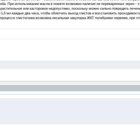
я зоба. При использовании масла в помете возможно наличие не переваренных зерен -
 растительное или касторовое недопустимо, поскольку можно сильно повредить печен
,5-1,5 мл каждые два часа, чтобы облегчить выход глистов и восстановить проходимо
 процессе глистогонки возможна несильная закупорка ЖКТ погибшими червями, при эт