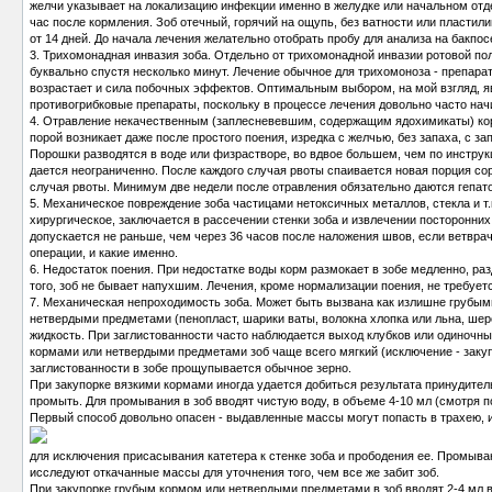
желчи указывает на локализацию инфекции именно в желудке или начальном отде
час после кормления. Зоб отечный, горячий на ощупь, без ватности или пластил
от 14 дней. До начала лечения желательно отобрать пробу для анализа на бакпо
3. Трихомонадная инвазия зоба.
Отдельно от трихомонадной инвазии ротовой поло
буквально спустя несколько минут. Лечение обычное для трихомоноза - препара
возрастает и сила побочных эффектов. Оптимальным выбором, на мой взгляд, яв
противогрибковые препараты, поскольку в процессе лечения довольно часто нач
4. Отравление
некачественным (заплесневевшим, содержащим ядохимикаты) корм
порой возникает даже после простого поения, изредка с желчью, без запаха, с 
Порошки разводятся в воде или физрастворе, во вдвое большем, чем по инструкц
дается неограниченно. После каждого случая рвоты спаивается новая порция сор
случая рвоты. Минимум две недели после отравления обязательно даются гепатоп
5. Механическое повреждение зоба
частицами нетоксичных металлов, стекла и т.
хирургическое, заключается в рассечении стенки зоба и извлечении посторонни
допускается не раньше, чем через 36 часов после наложения швов, если ветврач
операции, и какие именно.
6. Недостаток поения.
При недостатке воды корм размокает в зобе медленно, разд
того, зоб не бывает напухшим. Лечения, кроме нормализации поения, не требует
7. Механическая непроходимость зоба.
Может быть вызвана как излишне грубыми 
нетвердыми предметами (пенопласт, шарики ваты, волокна хлопка или льна, ше
жидкость. При заглистованности часто наблюдается выход клубков или одиночны
кормами или нетвердыми предметами зоб чаще всего мягкий (исключение - закуп
заглистованности в зобе прощупывается обычное зерно.
При закупорке вязкими кормами иногда удается добиться результата принудительн
промыть. Для промывания в зоб вводят чистую воду, в объеме 4-10 мл (смотря п
Первый способ довольно опасен - выдавленные массы могут попасть в трахею, и 
для исключения присасывания катетера к стенке зоба и прободения ее. Промыва
исследуют откачанные массы для уточнения того, чем все же забит зоб.
При закупорке грубым кормом или нетвердыми предметами в зоб вводят 2-4 мл во