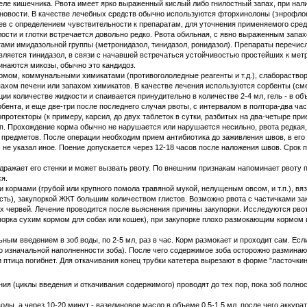
ле кишечника. Рвота имеет ярко выраженный кислый либо гнилостный запах, при нали
иновости. В качестве лечебных средств обычно используются фторхинолоны (энрофлокс
сев с определением чувствительности к препаратам, для уточнения применяемого сред
сти и глотки встречается довольно редко. Рвота обильная, с явно выраженным запахо
тами имидазольной группы (метронидазол, тинидазол, ронидазол). Препараты перечисл
ляется тинидазол, в связи с начавшей встречаться устойчивостью простейших к метр
инаются микозы, обычно это кандидоз.
ом, коммунальными химикатами (противогололедные реагенты и т.д.), слабораствор
запахом печени или запахом химикатов. В качестве лечения используются сорбенты (с
ии количестве жидкости и спаивается принудительно в количестве 2-4 мл, гель - в о
бента, и еще две-три после последнего случая рвоты, с интервалом в полтора-два ча
ротекторы (к примеру, карсил, до двух таблеток в сутки, разбитых на два-четыре при
п. Прохождение корма обычно не нарушается или нарушается несильно, рвота редкая, 
х предметов. После операции необходим прием антибиотика до заживления швов, в ег
 не указал иное. Поение допускается через 12-18 часов после наложения швов. Срок п
ражает его стенки и может вызвать рвоту. По внешним признакам напоминает рвоту пр
ся.
кормами (грубой или крупного помола травяной мукой, нелущеным овсом, и т.п.), вяз
рсть), закупоркой ЖКТ большим количеством глистов. Возможно рвота с частичками з
х червей. Лечение проводится после выяснения причины закупорки. Исследуются рвотн
орка сухим кормом для собак или кошек), при закупорке плохо размокающим кормом и
ым введением в зоб воды, по 2-5 мл, раз в час. Корм размокает и проходит сам. Если 
о изначальной наполненности зоба). После чего содержимое зоба осторожно разминают
птица погибнет. Для откачивания конец трубки катетера вырезают в форме "ласточкин
ния (циклы введения и откачивания содержимого) проводят до тех пор, пока зоб полн
ды, а через 10-20 минут - вазелиновое масло в объеме 0,5-1,5 мл, после чего аккур