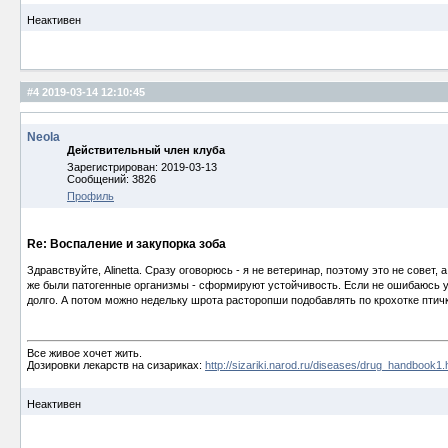
Неактивен
#4
2019-03-14 12:10:45
Neola
Действительный член клуба
Зарегистрирован: 2019-03-13
Сообщений: 3826
Профиль
Re: Воспаление и закупорка зоба
Здравствуйте, Alinetta. Сразу оговорюсь - я не ветеринар, поэтому это не совет
же были патогенные организмы - сформируют устойчивость. Если не ошибаюсь у т
долго. А потом можно недельку шрота расторопши подобавлять по крохотке птичк
Все живое хочет жить.
Дозировки лекарств на сизариках:
http://sizariki.narod.ru/diseases/drug_handbook1.
Неактивен