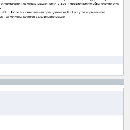
 это нормально, поскольку масло препятствует перевариванию обволоченного им
ь.
сть ЖКТ. После восстановления проходимости ЖКТ и суток нормального
ом так же используется вазелиновое масло.