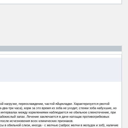
й нагрузке, переохлаждении, частой яйцекладке. Характеризуется рвотой
два-три часа), корм за это время из зоба не уходит, стенки зоба набухшие, но
 в интервалах между кормлениями наблюдается не обильное слюнотечение, при
слабокислый запах. Лечение заключается в даче натощак противогрибковых
я после исчезновения всех клинических признаков.
 в обильной слизи, иногда - с желчью (заброс желчи в желудок и зоб), наличие