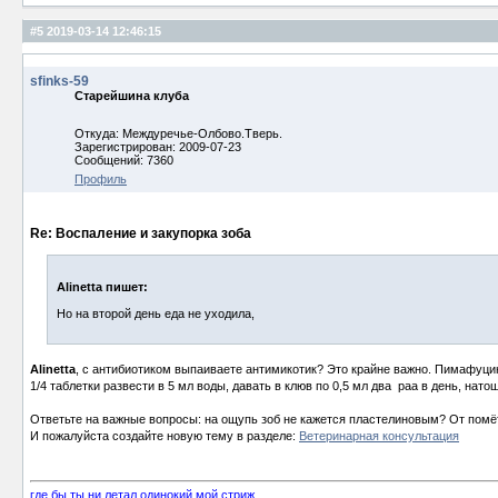
#5
2019-03-14 12:46:15
sfinks-59
Старейшина клуба
Откуда: Междуречье-Олбово.Тверь.
Зарегистрирован: 2009-07-23
Сообщений: 7360
Профиль
Re: Воспаление и закупорка зоба
Alinetta пишет:
Но на второй день еда не уходила,
Alinetta
, с антибиотиком выпаиваете антимикотик? Это крайне важно. Пимафуцин
1/4 таблетки развести в 5 мл воды, давать в клюв по 0,5 мл два раа в день, натощ
Ответьте на важные вопросы: на ощупь зоб не кажется пластелиновым? От помёт
И пожалуйста создайте новую тему в разделе:
Ветеринарная консультация
где бы ты ни летал одинокий мой стриж