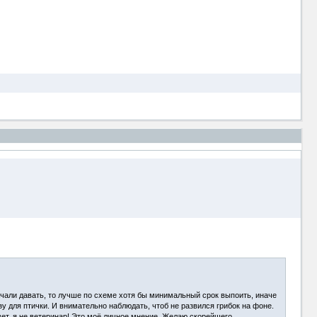
 начали давать, то лучше по схеме хотя бы минимальный срок выпоить, иначе
у для птички. И внимательно наблюдать, чтоб не развился грибок на фоне.
овет, я не ветеринар! Это моё личное мнение. Желаю скорейшего