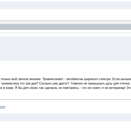
, а только моё личное мнение. Тромексинвет - антибиотик широкого спектра. Если нача
ромиксина это три дня? Сколько уже даете?. Главное не превышать дозу для птички. 
е в корм. Я бы для своих так сделала, но повторюсь - это не совет, я не ветеринар!
html