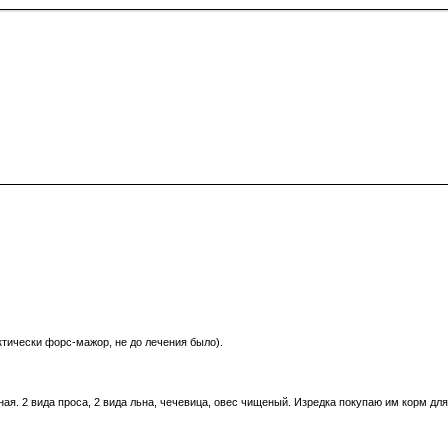
тически форс-мажор, не до лечения было).
еная. 2 вида проса, 2 вида льна, чечевица, овес чищеный. Изредка покупаю им корм д