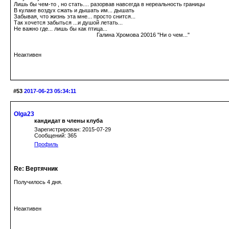
Лишь бы чем-то , но стать.... разорвав навсегда в нереальность границы
В кулаке воздух сжать и дышать им... дышать
Забывая, что жизнь эта мне... просто снится...
Так хочется забыться ...и душой летать...
Не важно где... лишь бы как птица...
Галина Хромова 20016 "Ни о чем..."
Неактивен
#53
2017-06-23 05:34:11
Olga23
кандидат в члены клуба
Зарегистрирован: 2015-07-29
Сообщений: 365
Профиль
Re: Вертячник
Получилось 4 дня.
Неактивен