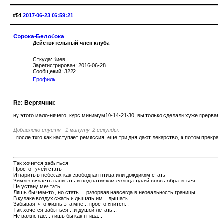
#54
2017-06-23 06:59:21
Сорока-Белобока
Действительный член клуба
Откуда: Киев
Зарегистрирован: 2016-06-28
Сообщений: 3222
Профиль
Re: Вертячник
ну этого мало-ничего, курс минимум10-14-21-30, вы только сделали хуже прервав 
Добавлено спустя 1 минуту 2 секунды:
..после того как наступает ремиссия, еще три дня дают лекарство, а потом прекра
Так хочется забыться
Просто тучей стать
И парить в небесах как свободная птица или дождиком стать
Землю всласть напитать и под натиском солнца тучей вновь обратиться
Не устану мечтать....
Лишь бы чем-то , но стать.... разорвав навсегда в нереальность границы
В кулаке воздух сжать и дышать им... дышать
Забывая, что жизнь эта мне... просто снится...
Так хочется забыться ...и душой летать...
Не важно где... лишь бы как птица...