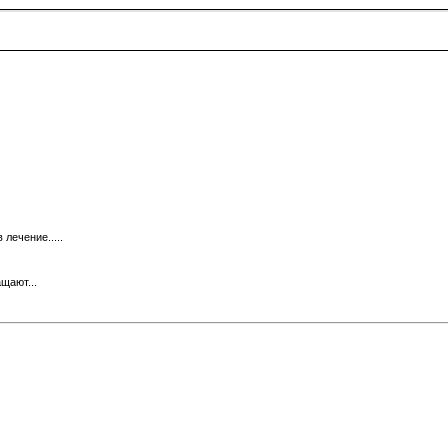
лечение.....
щают...