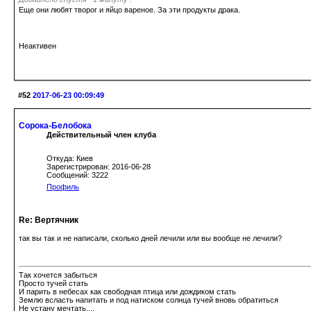
Еще они любят творог и яйцо вареное. За эти продукты драка.
Неактивен
#52
2017-06-23 00:09:49
Сорока-Белобока
Действительный член клуба
Откуда: Киев
Зарегистрирован: 2016-06-28
Сообщений: 3222
Профиль
Re: Вертячник
так вы так и не написали, сколько дней лечили или вы вообще не лечили?
Так хочется забыться
Просто тучей стать
И парить в небесах как свободная птица или дождиком стать
Землю всласть напитать и под натиском солнца тучей вновь обратиться
Не устану мечтать....