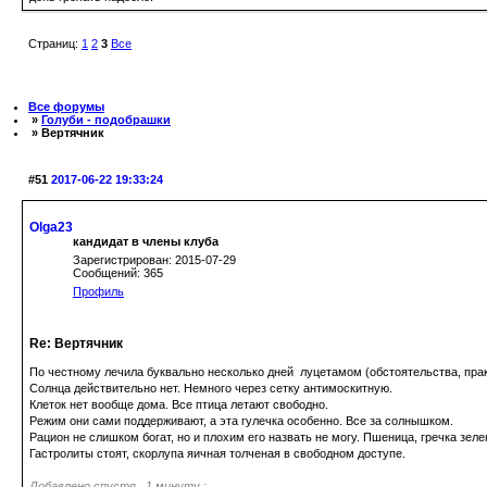
Страниц:
1
2
3
Все
Все форумы
»
Голуби - подобрашки
» Вертячник
#51
2017-06-22 19:33:24
Olga23
кандидат в члены клуба
Зарегистрирован: 2015-07-29
Сообщений: 365
Профиль
Re: Вертячник
По честному лечила буквально несколько дней луцетамом (обстоятельства, прак
Солнца действительно нет. Немного через сетку антимоскитную.
Клеток нет вообще дома. Все птица летают свободно.
Режим они сами поддерживают, а эта гулечка особенно. Все за солнышком.
Рацион не слишком богат, но и плохим его назвать не могу. Пшеница, гречка зел
Гастролиты стоят, скорлупа яичная толченая в свободном доступе.
Добавлено спустя 1 минуту :