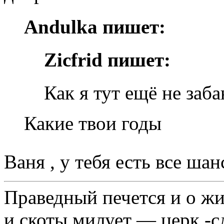
Andulka пишет:
Zicfrid пишет:
Как я тут ещё не заба
Какие твои годы
Ваня , у тебя есть все ша
Праведный печется и о жи
и скоты милует ― церк.-сл