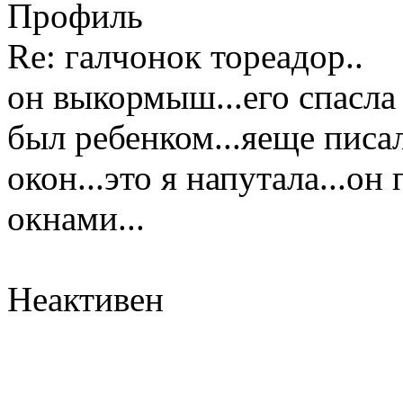
Профиль
Re: галчонок тореадор..
он выкормыш...его спасла
был ребенком...яеще писал
окон...это я напутала...он
окнами...
Неактивен