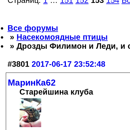
Страниц:
1
…
151
152
153
154
В
Все форумы
»
Насекомоядные птицы
» Дрозды Филимон и Леди, и 
#3801
2017-06-17 23:52:48
МаринКа62
Старейшина клуба