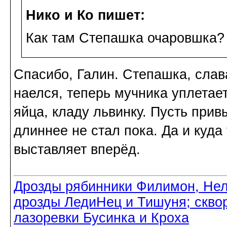
Нико и Ко пишет:
Как там Степашка очаровшка? 
Спасибо, Галин. Степашка, слав
наелся, теперь мучника уплетае
яйца, кладу львинку. Пусть прив
длиннее не стал пока. Да и куд
выставляет вперёд.
Дрозды рябинники Филимон, Нел
дрозды ЛедиНец и Тишуня; скво
лазоревки Бусинка и Кроха