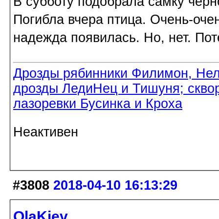
В субботу подобрала самку черн
Погибла вчера птица. Очень-очен
надежда появилась. Но, нет. Пот
Дрозды рябинники Филимон, Нел
дрозды ЛедиНец и Тишуня; скво
лазоревки Бусинка и Кроха
Неактивен
#3808
2018-04-10 16:13:29
OlaKiev