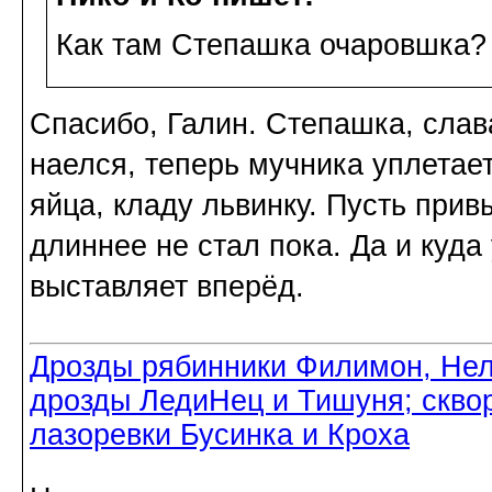
Как там Степашка очаровшка? 
Спасибо, Галин. Степашка, слав
наелся, теперь мучника уплетае
яйца, кладу львинку. Пусть прив
длиннее не стал пока. Да и куд
выставляет вперёд.
Дрозды рябинники Филимон, Нел
дрозды ЛедиНец и Тишуня; скво
лазоревки Бусинка и Кроха