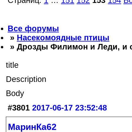
Страниц:
1
…
151
152
153
154
В
Все форумы
»
Насекомоядные птицы
» Дрозды Филимон и Леди, и 
title
Description
Body
#3801
2017-06-17 23:52:48
МаринКа62