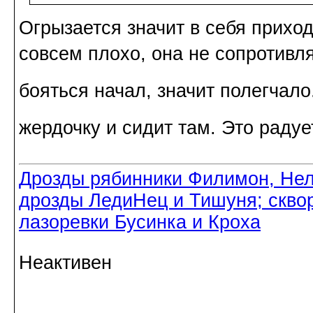
Огрызается значит в себя приход
совсем плохо, она не сопротивляе
бояться начал, значит полегчало
жердочку и сидит там. Это радуе
Дрозды рябинники Филимон, Нел
дрозды ЛедиНец и Тишуня; скво
лазоревки Бусинка и Кроха
Неактивен