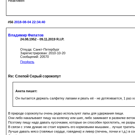
Неактивен
#56
2018-08-04 22:34:40
Владимир Филатов
24.08.1952 - 09.11.2019 R.I.P.
Откуда: Санкт-Петербург
Зарегистрирован: 2010-10-20
Сообщений: 20570
Профиль
Re: Слепой Серый сорокопут
Анета пишет:
Он пытается держать салфетку лапами и рвать её - не дотягивается, 1 раз х
В природе сорокопуты очень редко используют лапы для удержания пищи.
Они либо накалывают пищу на колючку или шип, либо зажимают в развилке веток
Поэтому пищу надо давать кусочками, которые он способен проглотить, не разры
В связи с этим думаю не стоит кормить его кормовыми мышами... лучше тратить
Лучше давать мясо (говяжье сердце, говядина) и ливер (печень, почки и т.д.) в с