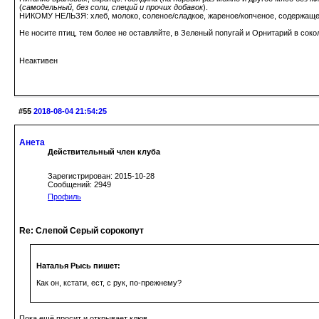
(
самодельный, без соли, специй и прочих добавок
).
НИКОМУ НЕЛЬЗЯ: хлеб, молоко, соленое/сладкое, жареное/копченое, содержаще
Не носите птиц, тем более не оставляйте, в Зеленый попугай и Орнитарий в сок
Неактивен
#55
2018-08-04 21:54:25
Анета
Действительный член клуба
Зарегистрирован: 2015-10-28
Сообщений: 2949
Профиль
Re: Слепой Серый сорокопут
Наталья Рысь пишет:
Как он, кстати, ест, с рук, по-прежнему?
Пока ещё просит и открывает клюв.