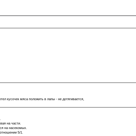
отел кусочек мяса положить в лапы - не дотягивается,
.
вая на части.
ся на насекомых.
оотношении 5/1.