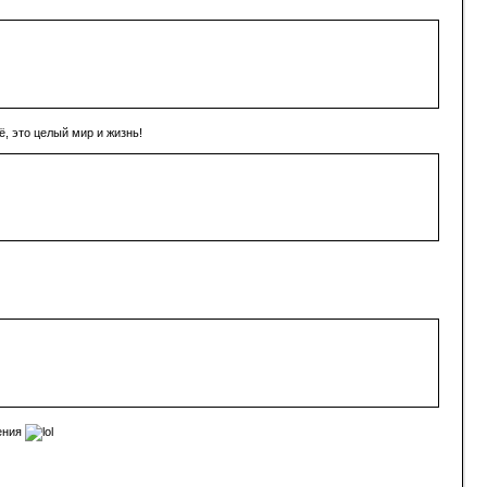
ё, это целый мир и жизнь!
жения