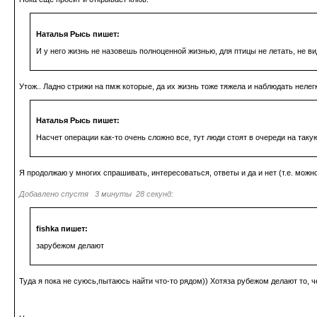
Наталья Рысь пишет:
И у него жизнь не назовешь полноценной жизнью, для птицы не летать, не ви
Утож.. Ладно стрижи на пмж которые, да их жизнь тоже тяжела и наблюдать нелегко
Наталья Рысь пишет:
Насчет операции как-то очень сложно все, тут люди стоят в очереди на таку
Я продолжаю у многих спрашивать, интересоваться, ответы и да и нет (т.е. можн
Добавлено спустя 3 минуты 28 секунд:
fishka пишет:
зарубежом делают
Туда я пока не суюсь,пытаюсь найти что-то рядом)) Хотяза рубежом делают то, ч