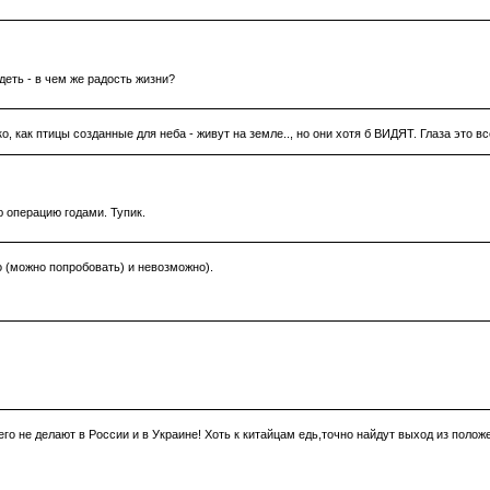
деть - в чем же радость жизни?
, как птицы созданные для неба - живут на земле.., но они хотя б ВИДЯТ. Глаза это вс
ю операцию годами. Тупик.
о (можно попробовать) и невозможно).
его не делают в России и в Украине! Хоть к китайцам едь,точно найдут выход из поло