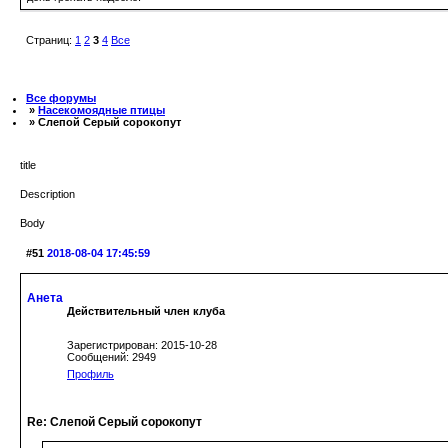
Страниц:
1
2
3
4
Все
Все форумы
»
Насекомоядные птицы
» Слепой Серый сорокопут
title
Description
Body
#51
2018-08-04 17:45:59
Анета
Действительный член клуба
Зарегистрирован: 2015-10-28
Сообщений: 2949
Профиль
Re: Слепой Серый сорокопут