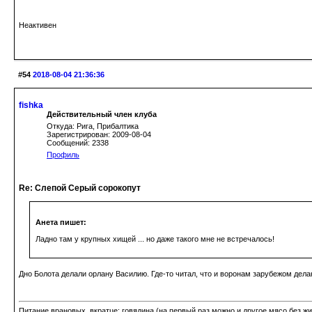
Неактивен
#54
2018-08-04 21:36:36
fishka
Действительный член клуба
Откуда: Рига, Прибалтика
Зарегистрирован: 2009-08-04
Сообщений: 2338
Профиль
Re: Слепой Серый сорокопут
Анета пишет:
Ладно там у крупных хищей ... но даже такого мне не встречалось!
Дно Болота делали орлану Василию. Где-то читал, что и воронам зарубежом делаю
Питание врановых, вкратце: говядина (на первый раз можно и другое мясо без ж