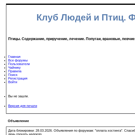
Клуб Людей и Птиц. 
Птицы. Содержание, приручение, лечение. Попугаи, врановые, певчие
Главная
Все форумы
Пользователи
Чайнику
Правила
Поиск
Регистрация
Войти
Вы не зашли.
Версия для печати
Объявление
Дата блокировки: 28.03.2026. Объявления по форумам: "оплата хостинга". Спас
день грохать надоело.