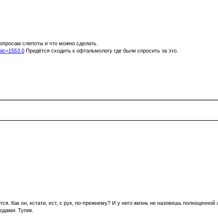
вопросам слепоты и что можно сделать.
opic=1553.0
Придётся сходить к офтальмологу где были спросить за это.
ся. Как он, кстати, ест, с рук, по-прежнему? И у него жизнь не назовешь полноценной 
одами. Тупик.