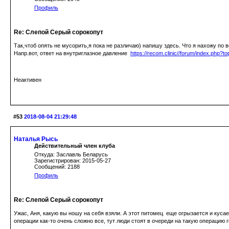
Профиль
Re: Слепой Серый сорокопут
Так,чтоб опять не мусорить,я пока не различаю) напишу здесь. Что я нахожу по 
Напр.вот, ответ на внутриглазное давление
https://recom.clinic//forum/index.php?t
Неактивен
#53
2018-08-04 21:29:48
Наталья Рысь
Действительный член клуба
Откуда: Заславль Беларусь
Зарегистрирован: 2015-05-27
Сообщений: 2188
Профиль
Re: Слепой Серый сорокопут
Ужас, Аня, какую вы ношу на себя взяли. А этот питомец еще огрызается и кусает
операции как-то очень сложно все, тут люди стоят в очереди на такую операцию г