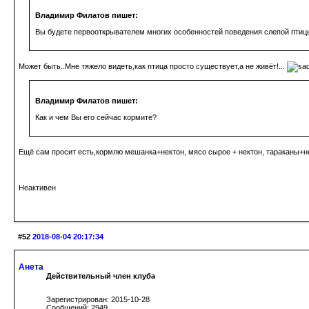
Владимир Филатов пишет:
Вы будете первооткрывателем многих особенностей поведения слепой птиц
Может быть..Мне тяжело видеть,как птица просто существует,а не живёт!...
Владимир Филатов пишет:
Как и чем Вы его сейчас кормите?
Ещё сам просит есть,кормлю мешанка+нектон, мясо сырое + нектон, тараканы+не
Неактивен
#52
2018-08-04 20:17:34
Анета
Действительный член клуба
Зарегистрирован: 2015-10-28
Сообщений: 2949