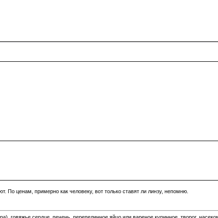
т. По ценам, примерно как человеку, вот только ставят ли линзу, непомню.
ира), говяжье сердце, печень, перепелинное яйцо или вареное куринное, творог, насе