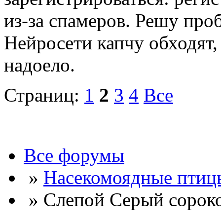
из-за спамеров. Решу про
Нейросети капчу обходят, 
надоело.
Страниц:
1
2
3
4
Все
Все форумы
»
Насекомоядные птиц
» Слепой Серый сорок