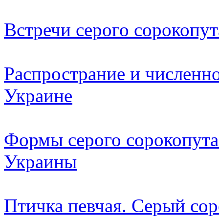
Встречи серого сорокопут
Распространие и численно
Украине
Формы серого сорокопута
Украины
Птичка певчая. Серый сор