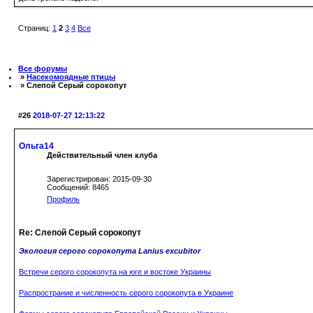
Страниц:
1
2
3
4
Все
Все форумы
»
Насекомоядные птицы
» Слепой Серый сорокопут
#26
2018-07-27 12:13:22
Ольга14
Действительный член клуба
Зарегистрирован: 2015-09-30
Сообщений: 8465
Профиль
Re: Слепой Серый сорокопут
Экология серого сорокопута Lanius excubitor
Встречи серого сорокопута на юге и востоке Украины
Распространие и численность серого сорокопута в Украине