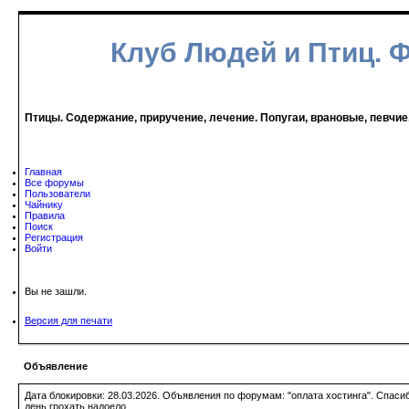
Клуб Людей и Птиц. 
Птицы. Содержание, приручение, лечение. Попугаи, врановые, певчие
Главная
Все форумы
Пользователи
Чайнику
Правила
Поиск
Регистрация
Войти
Вы не зашли.
Версия для печати
Объявление
Дата блокировки: 28.03.2026. Объявления по форумам: "оплата хостинга". Спас
день грохать надоело.