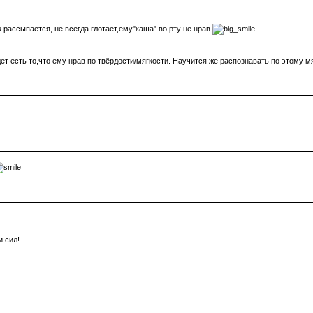
 рассыпается, не всегда глотает,ему"каша" во рту не нрав
удет есть то,что ему нрав по твёрдости/мягкости. Научится же распознавать по этому м
и сил!