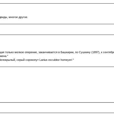
двиды, многое другое.
я только мелкое оперение, заканчивается в Башкирии, по Сушкину (1897), к сентябрю 
жена."
белокрылый, серый сорокопут Lanius excubitor homeyeri "