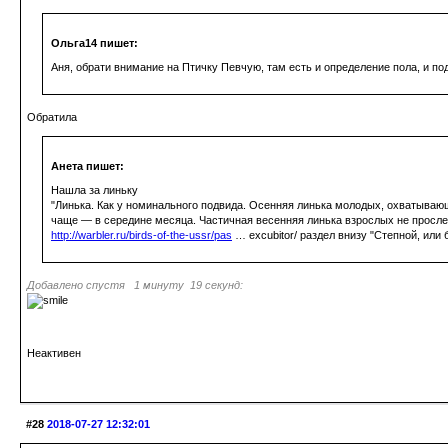
Ольга14 пишет:
Аня, обрати внимание на Птичку Певчую, там есть и определение пола, и по
Обратила
Анета пишет:
Нашла за линьку
"Линька. Как у номинального подвида. Осенняя линька молодых, охватывающа
чаще — в середине месяца. Частичная весенняя линька взрослых не просле
http://warbler.ru/birds-of-the-ussr/pas
… excubitor/ раздел внизу "Степной, или 
Добавлено спустя 1 минуту 19 секунд:
Неактивен
#28
2018-07-27 12:32:01