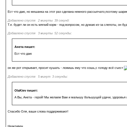
Ест что даю, но мешанка на этот раз сделана немного рассыпчато,поэтому шарик
Добавлено спустя 2 минуты 39 секунд:
Т.е. будет ли он есть мягкий корм - под вопросом, но думаю из-за слепоты, он б
Добавлено спустя 3 минуты 52 секунды:
Анета пишет:
Ест что даю
он же рот открывает, просит кушать - ложишь ему что хошь,с голоду всё съест
Добавлено спустя 5 минут 3 секунды:
OlaKiev пишет:
А Вы, Анета - герой! Мы желаем Вам и малышу большущей удачи, здоровья 
Спасибо Оля, ваши слова поддерживают!
Неактивен