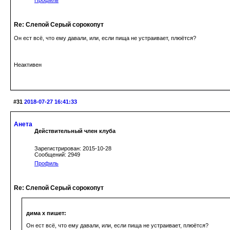
Профиль
Re: Слепой Серый сорокопут
Он ест всё, что ему давали, или, если пища не устраивает, плюётся?
Неактивен
#31
2018-07-27 16:41:33
Анета
Действительный член клуба
Зарегистрирован: 2015-10-28
Сообщений: 2949
Профиль
Re: Слепой Серый сорокопут
дима х пишет:
Он ест всё, что ему давали, или, если пища не устраивает, плюётся?