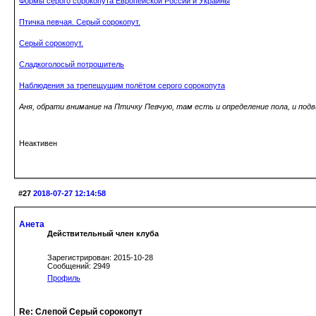
Формы серого сорокопута Европейской России и Украины
Птичка певчая. Серый сорокопут.
Серый сорокопут.
Сладкоголосый потрошитель
Наблюдения за трепещущим полётом серого сорокопута
Аня, обрати внимание на Птичку Певчую, там есть и определение пола, и подв
Неактивен
#27
2018-07-27 12:14:58
Анета
Действительный член клуба
Зарегистрирован: 2015-10-28
Сообщений: 2949
Профиль
Re: Слепой Серый сорокопут