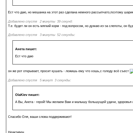
Ест что даю, но мешанка на этот раз сделана немного рассыпчато,поэтому шарик
Добавлено спустя 2 минуты 39 секунд:
Т.е. будет ли он есть мягкий корм - под вопросом, но думаю из-за слепоты, он б
Добавлено спустя 3 минуты 52 секунды:
Анета пишет:
Ест что даю
он же рот открывает, просит кушать - ложишь ему что хошь,с голоду всё съест
Добавлено спустя 5 минут 3 секунды:
OlaKiev пишет:
А Вы, Анета - герой! Мы желаем Вам и малышу большущей удачи, здоровья 
Спасибо Оля, ваши слова поддерживают!
Неактивен