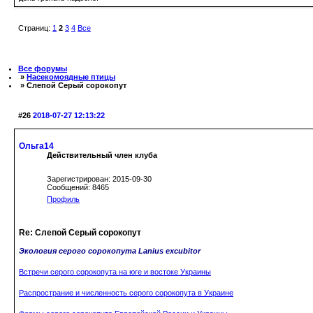
Страниц:
1
2
3
4
Все
Все форумы
»
Насекомоядные птицы
» Слепой Серый сорокопут
#26
2018-07-27 12:13:22
Ольга14
Действительный член клуба
Зарегистрирован: 2015-09-30
Сообщений: 8465
Профиль
Re: Слепой Серый сорокопут
Экология серого сорокопута Lanius excubitor
Встречи серого сорокопута на юге и востоке Украины
Распространие и численность серого сорокопута в Украине