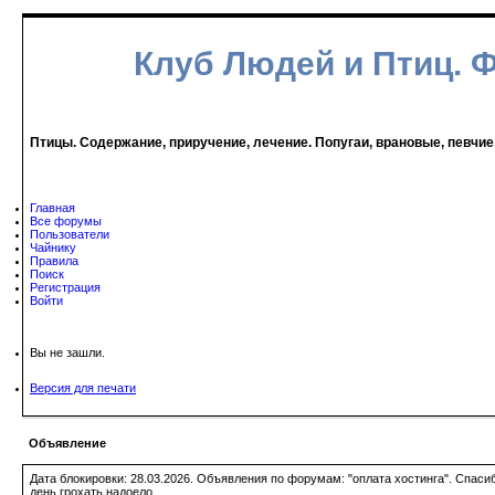
Клуб Людей и Птиц. 
Птицы. Содержание, приручение, лечение. Попугаи, врановые, певчие
Главная
Все форумы
Пользователи
Чайнику
Правила
Поиск
Регистрация
Войти
Вы не зашли.
Версия для печати
Объявление
Дата блокировки: 28.03.2026. Объявления по форумам: "оплата хостинга". Спас
день грохать надоело.