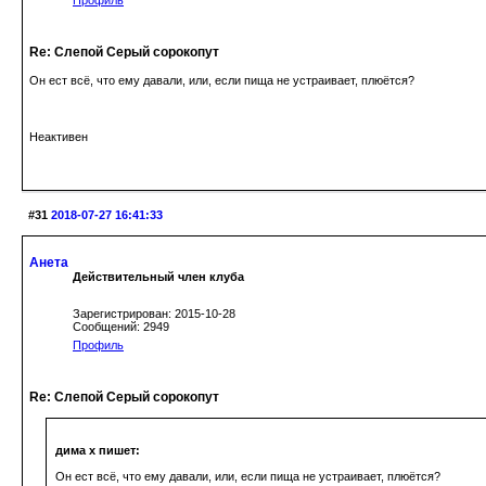
Профиль
Re: Слепой Серый сорокопут
Он ест всё, что ему давали, или, если пища не устраивает, плюётся?
Неактивен
#31
2018-07-27 16:41:33
Анета
Действительный член клуба
Зарегистрирован: 2015-10-28
Сообщений: 2949
Профиль
Re: Слепой Серый сорокопут
дима х пишет:
Он ест всё, что ему давали, или, если пища не устраивает, плюётся?