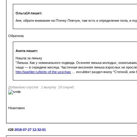
Ольга14 пишет:
Аня, обрати внимание на Птичку Певчую, там есть и определение пола, и по
Обратила
Анета пишет:
Нашла за линьку
"Линька. Как у номинального подвида. Осенняя линька молодых, охватывающа
чаще — в середине месяца. Частичная весенняя линька взрослых не просле
http://warbler.ru/birds-of-the-ussr/pas
… excubitor/ раздел внизу "Степной, или 
Добавлено спустя 1 минуту 19 секунд:
Неактивен
#28
2018-07-27 12:32:01