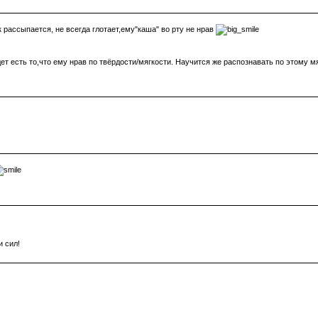
 рассыпается, не всегда глотает,ему"каша" во рту не нрав
удет есть то,что ему нрав по твёрдости/мягкости. Научится же распознавать по этому м
и сил!