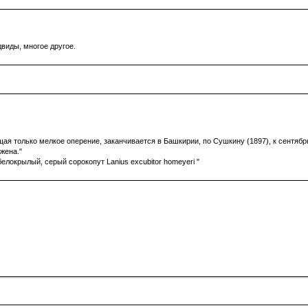
двиды, многое другое.
я только мелкое оперение, заканчивается в Башкирии, по Сушкину (1897), к сентябрю 
жена."
белокрылый, серый сорокопут Lanius excubitor homeyeri "