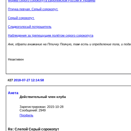
Формы серого сорокопута Европейской России и Украины
Птичка певчая. Серый сорокопут.
Серый сорокопут.
Сладкоголосый потрошитель
Наблюдения за трепещущим полётом серого сорокопута
Аня, обрати внимание на Птичку Певчую, там есть и определение пола, и подв
Неактивен
#27
2018-07-27 12:14:58
Анета
Действительный член клуба
Зарегистрирован: 2015-10-28
Сообщений: 2949
Профиль
Re: Слепой Серый сорокопут