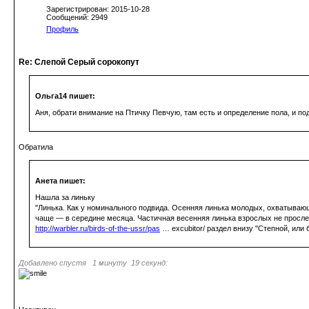
Зарегистрирован: 2015-10-28
Сообщений: 2949
Профиль
Re: Слепой Серый сорокопут
Ольга14 пишет:
Аня, обрати внимание на Птичку Певчую, там есть и определение пола, и по
Обратила
Анета пишет:
Нашла за линьку
"Линька. Как у номинального подвида. Осенняя линька молодых, охватывающа
чаще — в середине месяца. Частичная весенняя линька взрослых не просле
http://warbler.ru/birds-of-the-ussr/pas
… excubitor/ раздел внизу "Степной, или 
Добавлено спустя 1 минуту 19 секунд: