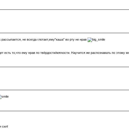
 рассыпается, не всегда глотает,ему"каша" во рту не нрав
удет есть то,что ему нрав по твёрдости/мягкости. Научится же распознавать по этому м
и сил!