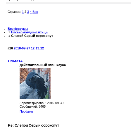
Страниц:
1
2
3
4
Все
Все форумы
»
Насекомоядные птицы
» Слепой Серый сорокопут
#26
2018-07-27 12:13:22
Ольга14
Действительный член клуба
Зарегистрирован: 2015-09-30
Сообщений: 8465
Профиль
Re: Слепой Серый сорокопут