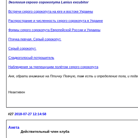
Экология серого сорокопута Lanius excubitor
Встречи серого сорокопута на юге и востоке Украины
Распространие и численность серого сорокопута в Украине
Формы серого сорокопута Европейской России и Украины
Птичка певчая. Серый сорокопут.
Серый сорокопут.
Сладкоголосый потрошитель
Наблюдения за трепещущим полётом серого сорокопута
Аня, обрати внимание на Птичку Певчую, там есть и определение пола, и подв
Неактивен
#27
2018-07-27 12:14:58
Анета
Действительный член клуба