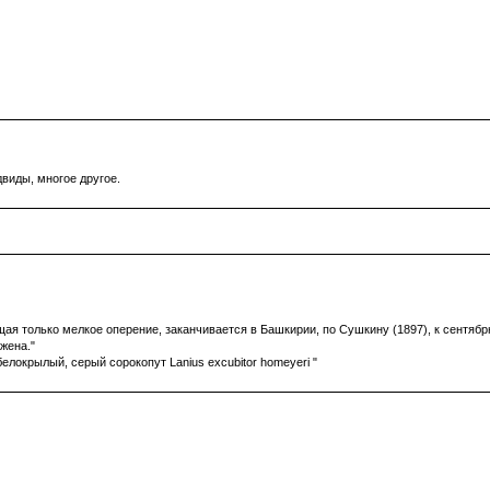
двиды, многое другое.
я только мелкое оперение, заканчивается в Башкирии, по Сушкину (1897), к сентябрю 
жена."
белокрылый, серый сорокопут Lanius excubitor homeyeri "