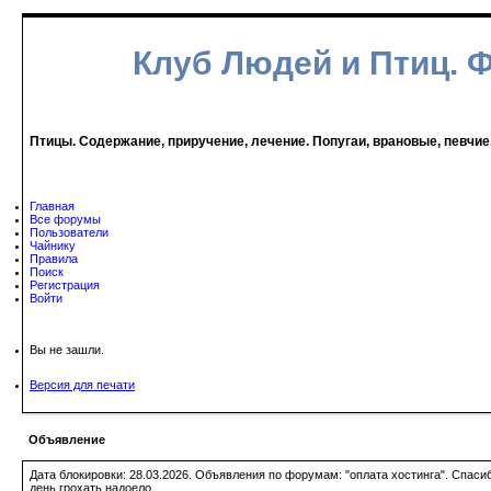
Клуб Людей и Птиц. 
Птицы. Содержание, приручение, лечение. Попугаи, врановые, певчие
Главная
Все форумы
Пользователи
Чайнику
Правила
Поиск
Регистрация
Войти
Вы не зашли.
Версия для печати
Объявление
Дата блокировки: 28.03.2026. Объявления по форумам: "оплата хостинга". Спас
день грохать надоело.