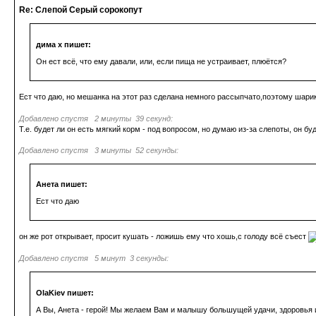
Re: Слепой Серый сорокопут
дима х пишет:
Он ест всё, что ему давали, или, если пища не устраивает, плюётся?
Ест что даю, но мешанка на этот раз сделана немного рассыпчато,поэтому шарик
Добавлено спустя 2 минуты 39 секунд:
Т.е. будет ли он есть мягкий корм - под вопросом, но думаю из-за слепоты, он б
Добавлено спустя 3 минуты 52 секунды:
Анета пишет:
Ест что даю
он же рот открывает, просит кушать - ложишь ему что хошь,с голоду всё съест
Добавлено спустя 5 минут 3 секунды:
OlaKiev пишет:
А Вы, Анета - герой! Мы желаем Вам и малышу большущей удачи, здоровья 