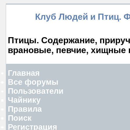
Клуб Людей и Птиц. 
Птицы. Содержание, прируче
врановые, певчие, хищные 
Главная
Все форумы
Пользователи
Чайнику
Правила
Поиск
Регистрация