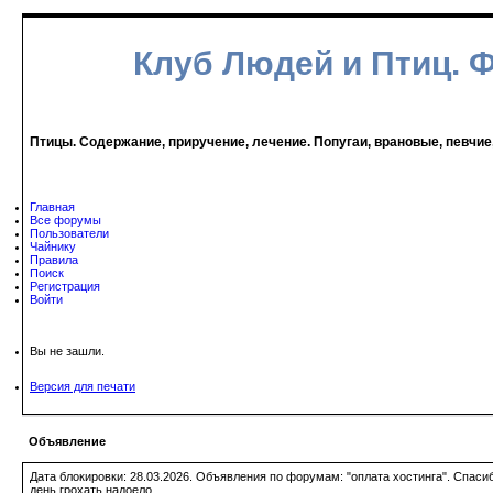
Клуб Людей и Птиц. 
Птицы. Содержание, приручение, лечение. Попугаи, врановые, певчие
Главная
Все форумы
Пользователи
Чайнику
Правила
Поиск
Регистрация
Войти
Вы не зашли.
Версия для печати
Объявление
Дата блокировки: 28.03.2026. Объявления по форумам: "оплата хостинга". Спас
день грохать надоело.