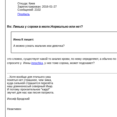
Откуда: Киев
Зарегистрирован: 2016-01-27
Сообщений: 2102
Профиль
Re: Линька у сороки в июле.Нормально или нет?
Инна К пишет:
А можно узнать мальчик иои девочка?
это сложно, существует какой то анализ крови, по нему определяют, а обычно по
спросите у Инны
innochka
, у нее тоже сорока, может подскажет?
...Хотя вообще для птичьего ума
понятья нет страшнее, чем зима,
куда сильней страшится перелёта
наш длинноносый северный Икар.
И потому пронзительное "карр!"
звучит для нас как песня патриота.
Иосиф Бродский
Неактивен