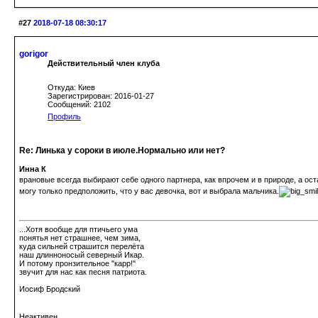
#27
2018-07-18 08:30:17
gorigor
Действительный член клуба
Откуда: Киев
Зарегистрирован: 2016-01-27
Сообщений: 2102
Профиль
Re: Линька у сороки в июле.Нормально или нет?
Инна К
врановые всегда выбирают себе одного партнера, как впрочем и в природе, а ост
могу только предположить, что у вас девочка, вот и выбрала мальчика.
...Хотя вообще для птичьего ума
понятья нет страшнее, чем зима,
куда сильней страшится перелёта
наш длинноносый северный Икар.
И потому пронзительное "карр!"
звучит для нас как песня патриота.
Иосиф Бродский
Неактивен