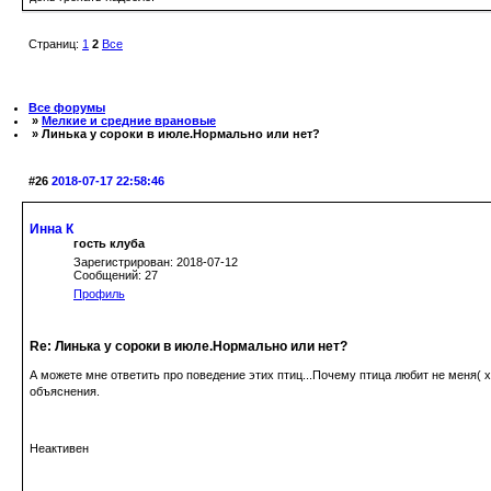
Страниц:
1
2
Все
Все форумы
»
Мелкие и средние врановые
» Линька у сороки в июле.Нормально или нет?
#26
2018-07-17 22:58:46
Инна К
гость клуба
Зарегистрирован: 2018-07-12
Сообщений: 27
Профиль
Re: Линька у сороки в июле.Нормально или нет?
А можете мне ответить про поведение этих птиц...Почему птица любит не меня( хо
объяснения.
Неактивен