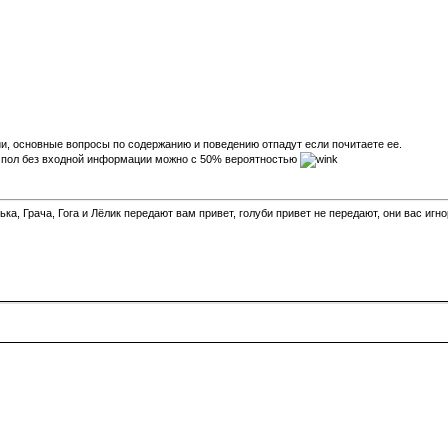
ии, основные вопросы по содержанию и поведению отпадут если почитаете ее.
ть пол без входной информации можно с 50% вероятностью
а, Грача, Гога и Лёлик передают вам привет, голуби привет не передают, они вас игн