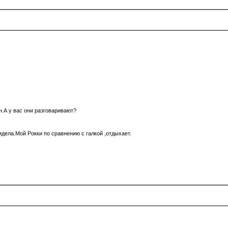
н.А у вас они разговаривают?
идела.Мой Рокки по сравнению с галкой ,отдыхает.