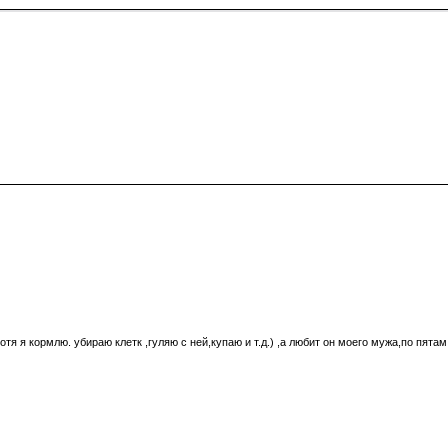
тя я кормлю. убираю клетк ,гуляю с ней,купаю и т.д.) ,а любит он моего мужа,по пятам