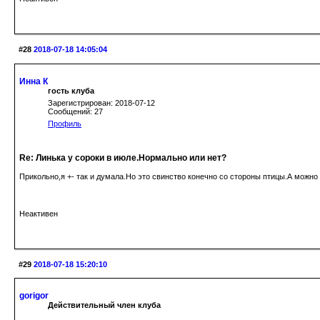
#28
2018-07-18 14:05:04
Инна К
гость клуба
Зарегистрирован: 2018-07-12
Сообщений: 27
Профиль
Re: Линька у сороки в июле.Нормально или нет?
Прикольно,я +- так и думала.Но это свинство конечно со стороны птицы.А можно
Неактивен
#29
2018-07-18 15:20:10
gorigor
Действительный член клуба