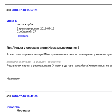
#30
2018-07-18 15:57:21
Инна К
гость клуба
Зарегистрирован: 2018-07-12
Сообщений: 27
Профиль
Re: Линька у сороки в июле.Нормально или нет?
А вас тоже сороки и не одна?Мне сравнить не с чем по поведению.у меня он оди
Добавлено спустя 1 минуту 48 секунд:
Реально их научить разговаривать.У меня в детсве галка была.Умнее птицы не в
Неактивен
#31
2018-07-18 16:42:00
innochka
Moderator