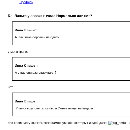
Профиль
Re: Линька у сороки в июле.Нормально или нет?
Инна К пишет:
А вас тоже сороки и не одна?
у меня грачи.
Инна К пишет:
А у вас они разговаривают?
нет
Инна К пишет:
.У меня в детсве галка была.Умнее птицы не видела.
про своих могу сказать тоже самое, умнее некоторых людей даже.
но