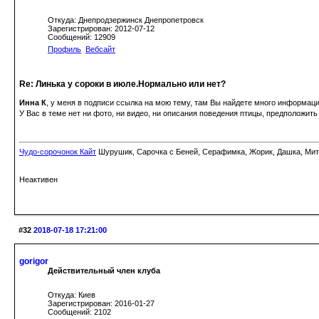
Откуда: Днепродзержинск Днепропетровск
Зарегистрирован: 2012-07-12
Сообщений: 12909
Профиль
Вебсайт
Re: Линька у сороки в июле.Нормально или нет?
Инна К
, у меня в подписи ссылка на мою тему, там Вы найдете много информац
У Вас в теме нет ни фото, ни видео, ни описания поведения птицы, предположи
Чудо-сорочонок Кайт
Шурушик, Сарочка с Беней, Серафимка, Жорик, Дашка, Митьк
Неактивен
#32
2018-07-18 17:21:00
gorigor
Действительный член клуба
Откуда: Киев
Зарегистрирован: 2016-01-27
Сообщений: 2102