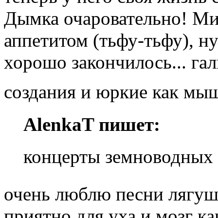
Дымка очаровательно! М
аппетитом (тьфу-тьфу), ну
хорошо закончилось... га
создания и юркие как мыш
AlenkaT пишет:
концерты земноводных
очень люблю песни лягуш
приятно для уха и мозг ка