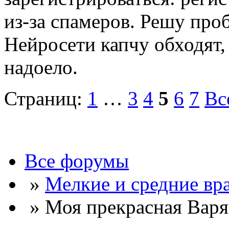
из-за спамеров. Решу про
Нейросети капчу обходят, 
надоело.
Страниц:
1
…
3
4
5
6
7
Вс
Все форумы
»
Мелкие и средние вр
» Моя прекрасная Варя