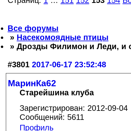
Страниц:
1
…
151
152
153
154
В
Все форумы
»
Насекомоядные птицы
» Дрозды Филимон и Леди, и 
#3801
2017-06-17 23:52:48
МаринКа62
Старейшина клуба
Зарегистрирован: 2012-09-04
Сообщений: 5611
Профиль