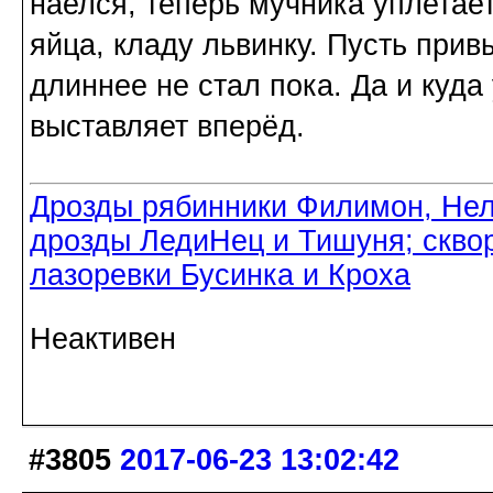
наелся, теперь мучника уплетае
яйца, кладу львинку. Пусть прив
длиннее не стал пока. Да и куд
выставляет вперёд.
Дрозды рябинники Филимон, Нел
дрозды ЛедиНец и Тишуня; скво
лазоревки Бусинка и Кроха
Неактивен
#3805
2017-06-23 13:02:42