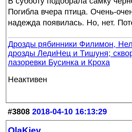
В субботу подобрала самку черн
Погибла вчера птица. Очень-очен
надежда появилась. Но, нет. Пот
Дрозды рябинники Филимон, Нел
дрозды ЛедиНец и Тишуня; скво
лазоревки Бусинка и Кроха
Неактивен
#3808
2018-04-10 16:13:29
OlaKiev