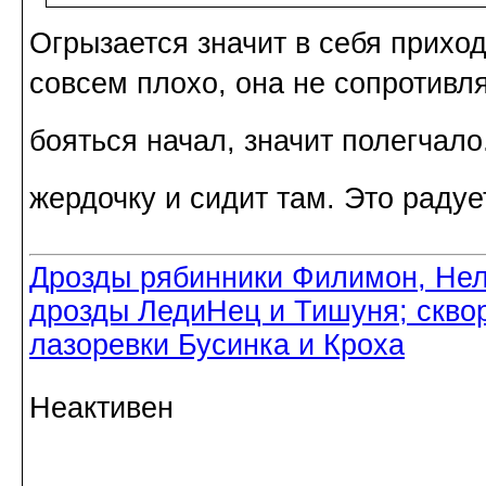
Огрызается значит в себя приход
совсем плохо, она не сопротивляе
бояться начал, значит полегчало
жердочку и сидит там. Это радуе
Дрозды рябинники Филимон, Нел
дрозды ЛедиНец и Тишуня; скво
лазоревки Бусинка и Кроха
Неактивен