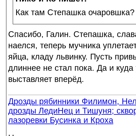
Как там Степашка очаровшка? 
Спасибо, Галин. Степашка, слав
наелся, теперь мучника уплетае
яйца, кладу львинку. Пусть прив
длиннее не стал пока. Да и куд
выставляет вперёд.
Дрозды рябинники Филимон, Нел
дрозды ЛедиНец и Тишуня; скво
лазоревки Бусинка и Кроха