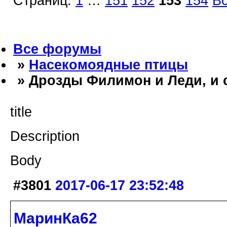
Страниц:
1
…
151
152
153
154
В
Все форумы
»
Насекомоядные птицы
» Дрозды Филимон и Леди, и 
title
Description
Body
#3801
2017-06-17 23:52:48
МаринКа62