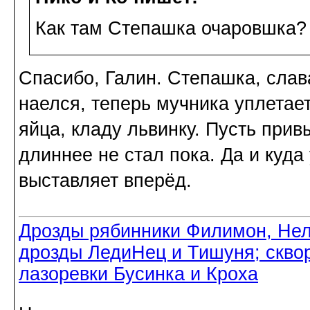
Как там Степашка очаровшка? 
Спасибо, Галин. Степашка, слав
наелся, теперь мучника уплетае
яйца, кладу львинку. Пусть прив
длиннее не стал пока. Да и куд
выставляет вперёд.
Дрозды рябинники Филимон, Нел
дрозды ЛедиНец и Тишуня; скво
лазоревки Бусинка и Кроха