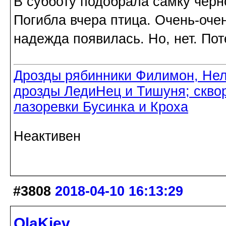
В субботу подобрала самку черн
Погибла вчера птица. Очень-очен
надежда появилась. Но, нет. Пот
Дрозды рябинники Филимон, Нел
дрозды ЛедиНец и Тишуня; скво
лазоревки Бусинка и Кроха
Неактивен
#3808
2018-04-10 16:13:29
OlaKiev