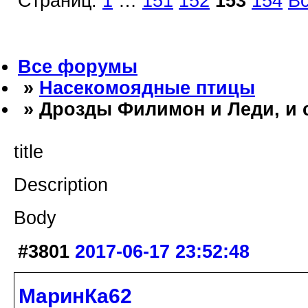
Страниц:
1
…
151
152
153
154
В
Все форумы
»
Насекомоядные птицы
» Дрозды Филимон и Леди, и 
title
Description
Body
#3801
2017-06-17 23:52:48
МаринКа62