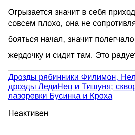
Огрызается значит в себя приход
совсем плохо, она не сопротивляе
бояться начал, значит полегчало
жердочку и сидит там. Это радуе
Дрозды рябинники Филимон, Нел
дрозды ЛедиНец и Тишуня; скво
лазоревки Бусинка и Кроха
Неактивен