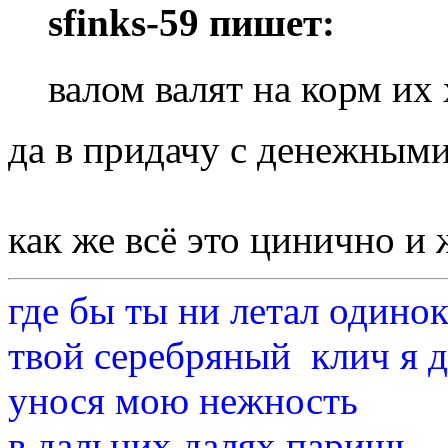
sfinks-59 пишет:
валом валят на корм их
да в придачу с денежными
как же всё это цинично и 
где бы ты ни летал одино
твой серебряный клич я 
унося мою нежность
в дальних далях паришь..