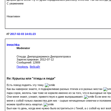
С уважением
Неактивен
#7
2017-02-03 14:01:23
innochka
Moderator
Откуда: Днепродзержинск Днепропетровск
Зарегистрирован: 2012-07-12
Сообщений: 12909
Профиль
Вебсайт
Re: Курьезы или "птицы и люди"
Есть повод поднять эту тему.
Как вы наверное знаете, я подкармливаю разных птичек и в разных местах
пара сорок, мелочь там тоже не кормлю именно из-за того, что в выходные не пр
Они меня знают, узнают, приветствую и даже выпрашивают.
Если мне по 
меня с собой только лакомства для них - сырые нечищенные семечки и половинки 
можем пройти весь квартал.
Был как-то день, когда мне нужно было встретиться с Геной, а с собой ну вот в