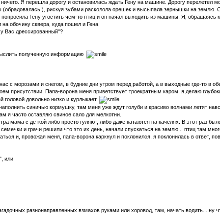
о ничего. Я перешла дорогу и остановилась ждать Гену на машине. Дорогу перелетел мо
 (обрадовалась!), рискуя зубами расколола орешек и высыпала зернышки на землю. Ор
просила Гену угостить чем-то птиц и он начал выходить из машины. Я, обращаясь к гра
 на обочину сквера, куда пошел и Гена.
н у Вас дрессированный"?
осмыслить полученную информацию
у нас с морозами и снегом, в будние дни утром перед работой, а в выходные где-то 
оем присутствии. Папа-ворона меня приветствует троекратным каром, я делаю глубоки
ей головой довольно низко и курлыкает.
ы наполнить синичью кормушку, там меня уже ждут голуби и красиво волнами летят на
там я часто оставляю свиное сало для мелкотни.
ра мама с деткой либо просто гуляют, либо даже катаются на качелях. В этот раз было
мечки и грачи решили что это их день, начали спускаться на землю... птиц там много
ться и, провожая меня, папа-ворона каркнул и поклонился, я поклонилась в ответ, по
", или
загадочных разнонаправленных взмахов руками или хоровод, там, начать водить... ну ч