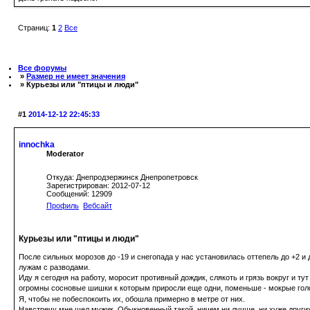
Страниц:
1
2
Все
Все форумы
»
Размер не имеет значения
» Курьезы или "птицы и люди"
#1
2014-12-12 22:45:33
innochka
Moderator
Откуда: Днепродзержинск Днепропетровск
Зарегистрирован: 2012-07-12
Сообщений: 12909
Профиль
Вебсайт
Курьезы или "птицы и люди"
После сильных морозов до -19 и снегопада у нас установилась оттепель до +2 и
лужам с разводами.
Иду я сегодня на работу, моросит противный дождик, слякоть и грязь вокруг и ту
огромны сосновые шишки к которым приросли еще одни, поменьше - мокрые голо
Я, чтобы не побеспокоить их, обошла примерно в метре от них.
Навстречу мне шел мужик. Обыкновенный такой, ничем ни лучше, ни хуже других. 