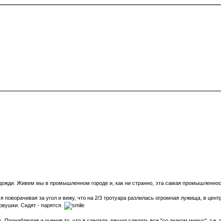
 дожди. Живем мы в промышленном городе и, как ни странно, эта самая промышленност
т я поворачивая за угол и вижу, что на 2/3 тротуара разлилась огромная лужища, в це
вушки. Сидят - парятся.
Пронаблюдав и оценив то, что я сделала, решил сделать все "со знаком минус", т.е. п