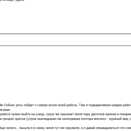
Сейчас речь пойдет о сквере возле моей работы. Там я подкармливаю каждое рабоче
иезжаю.
работе нужно выйти на улицу, сразу-же окружает меня пару десятков вранов и покарки
грецких орехов (утром выкладываю им килограмма полтора мясного - куриный жир, обре
ообще ничего... вышла я в сквер, меня тут-же окружили, а я давай оправдываться что 