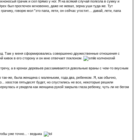
хноносый грачик и сел прямо у ног. Я на всякий случай полезла в сумку и
ех был проглочен мгновенно, даже не жевал, зерна уши туда-же. Тут
чику, говорю мол "это папа, лети, он сейчас угостит.... давай, лети, папа
в обед. Там у меня сформировались совершенно дружественные отношения с
й кивок в его сторону и он мне отвечает поклоном.
колченогий
встречу, а в кронах деревьев рассаживаются довольные враны с чем-то вкусным
 так-же, была женщина с маленьким, года два, ребенком. Я, как обычно,
... хвостов пятьдесят будет, но спустились не все, некоторые решили
вернулась и увидела как женщина рукой закрыла глаза ребенку, чуть ли не бегом
тобы уже точно... - ведьма