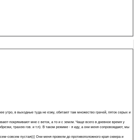
е утро, в выходные туда не езжу, обитают там множество грачей, пяток серых и
вают-покрякивают мне с веток, а то и с земли. Чаще всего в дневное время у
зки, трахею гов. и т.п). В таком режиме - я иду, а они меня сопровождают, мы
совсем-совсем пустая((( Они меня провели до противоположного края сквера и