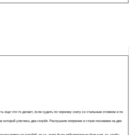
ь еще что-то делает, если судить по черному снегу со стальным отливом и по
нтре которой улеглись два голубя. Распушили оперение и стали похожими на две
ошел прямо на голубей, но т.к. лужа была действительно большая, то, чтобы