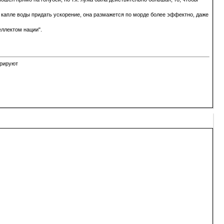
ли капле воды придать ускорение, она размажется по морде более эффектно, даже
еллектом нации".
орируют