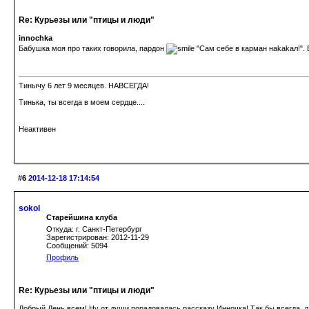
Re: Курьезы или "птицы и люди"
innochka
Бабушка моя про таких говорила, пардон
"Сам себе в карман нakаkал!".
Тинычу 6 лет 9 месяцев. НАВСЕГДА!
Тинька, ты всегда в моем сердце....
Неактивен
#6
2014-12-18 17:14:54
sokol
Старейшина клуба
Откуда: г. Санкт-Петербург
Зарегистрирован: 2012-11-29
Сообщений: 5094
Профиль
Re: Курьезы или "птицы и люди"
Добрый День всем! Ну от души порадовалась рассказу Инночка! Так бы всегда, д