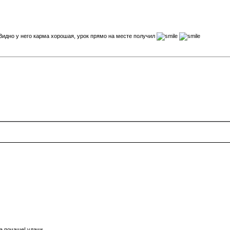
 Видно у него карма хорошая, урок прямо на месте получил
а почаще! удачи