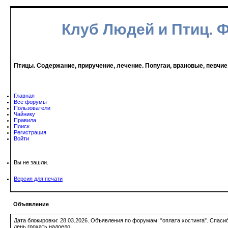
Клуб Людей и Птиц. 
Птицы. Содержание, приручение, лечение. Попугаи, врановые, певчие
Главная
Все форумы
Пользователи
Чайнику
Правила
Поиск
Регистрация
Войти
Вы не зашли.
Версия для печати
Объявление
Дата блокировки: 28.03.2026. Объявления по форумам: "оплата хостинга". Спас
день грохать надоело.