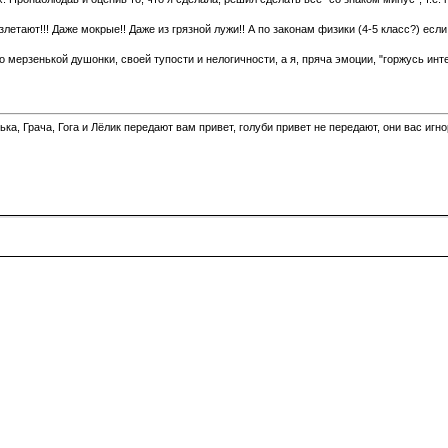
злетают!!! Даже мокрые!! Даже из грязной лужи!! А по законам физики (4-5 класс?) ес
о мерзенькой душонки, своей тупости и нелогичности, а я, пряча эмоции, "горжусь инт
а, Грача, Гога и Лёлик передают вам привет, голуби привет не передают, они вас игн