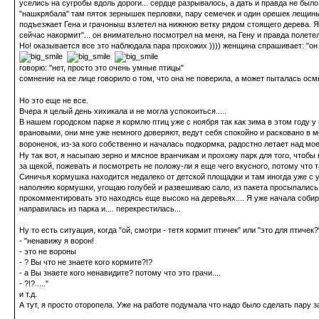
уселись на сугробы вдоль дороги... сердце разрывалось, а дать и правда не был
"нашкрябала" там пяток зернышек перловки, пару семечек и один орешек лещины
подъезжает Гена и грачоныш взлетел на нижнюю ветку рядом стоящего дерева. Я по
сейчас накормит"... он внимательно посмотрел на меня, на Гену и правда полетел
Но! оказывается все это наблюдала пара прохожих )))) женщина спрашивает: "о
говорю: "нет, просто это очень умные птицы"
сомнение на ее лице говорило о том, что она не поверила, а может пыталась 
Но это еще не все.
Вчера я целый день хихикала и не могла успокоиться.....
В нашем городском парке я кормлю птиц уже с ноября так как зима в этом году 
врановыми, они мне уже немного доверяют, ведут себя спокойно и расковано в м
вороненок, из-за кого собственно и началась подкормка, радостно летает над мо
Ну так вот, я насыпаю зерно и мясное вранчикам и прохожу парк для того, чтоб
за щекой, пожевать и посмотреть не положу-ли я еще чего вкусного, потому что 
Синичья кормушка находится недалеко от детской площадки и там иногда уже с ут
наполняю кормушки, угощаю голубей и развешиваю сало, из пакета просыпались се
прокомментировать это находясь еще высоко на деревьях.... Я уже начала собира
направилась из парка и.... перекрестилась...
Ну то есть ситуация, когда "ой, смотри - тетя кормит птичек" или "это для птичек?
- "ненавижу я ворон!
- это не вороны
- ? Вы что не знаете кого кормите?!?
- а Вы знаете кого ненавидите? потому что это грачи....
- ?!?....."
и т.д.
А тут, я просто оторопела. Уже на работе подумала что надо было сделать пару 