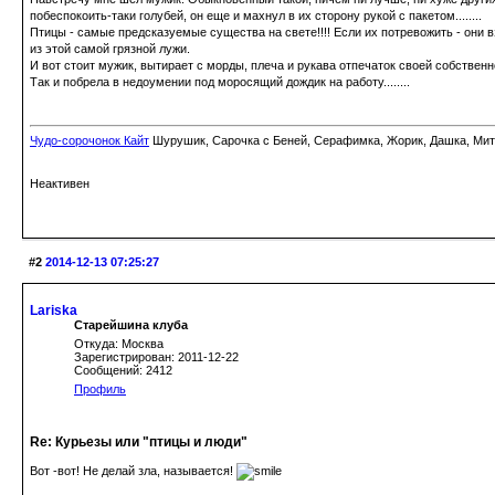
побеспокоить-таки голубей, он еще и махнул в их сторону рукой с пакетом........
Птицы - самые предсказуемые существа на свете!!!! Если их потревожить - они в
из этой самой грязной лужи.
И вот стоит мужик, вытирает с морды, плеча и рукава отпечаток своей собственн
Так и побрела в недоумении под моросящий дождик на работу........
Чудо-сорочонок Кайт
Шурушик, Сарочка с Беней, Серафимка, Жорик, Дашка, Митьк
Неактивен
#2
2014-12-13 07:25:27
Lariska
Старейшина клуба
Откуда: Москва
Зарегистрирован: 2011-12-22
Сообщений: 2412
Профиль
Re: Курьезы или "птицы и люди"
Вот -вот! Не делай зла, называется!