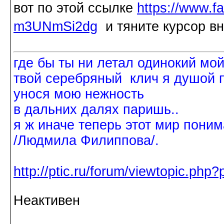
вот по этой ссылке
https://www.
m3UNmSi2dg
и тяните курсор вни
где бы ты ни летал одинокий мо
твой серебряный клич я душой 
унося мою нежность
в дальних далях паришь..
я ж иначе теперь этот мир поним
/Людмила Филиппова/.
http://ptic.ru/forum/viewtopic.ph
Неактивен