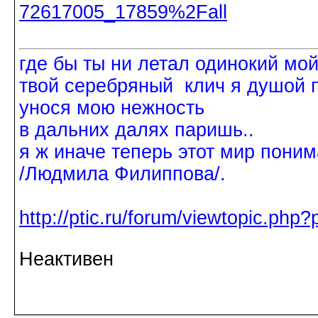
72617005_17859%2Fall
где бы ты ни летал одинокий мо
твой серебряный клич я душой 
унося мою нежность
в дальних далях паришь..
я ж иначе теперь этот мир поним
/Людмила Филиппова/.
http://ptic.ru/forum/viewtopic.ph
Неактивен