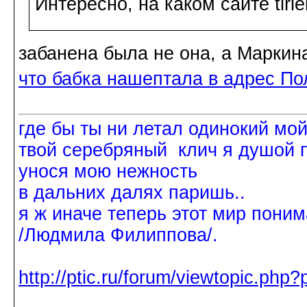
Интересно, на каком сайте tiri
забанена была не она, а Маркин
что бабка нашептала в адрес По
где бы ты ни летал одинокий мо
твой серебряный клич я душой 
унося мою нежность
в дальних далях паришь..
я ж иначе теперь этот мир поним
/Людмила Филиппова/.
http://ptic.ru/forum/viewtopic.ph