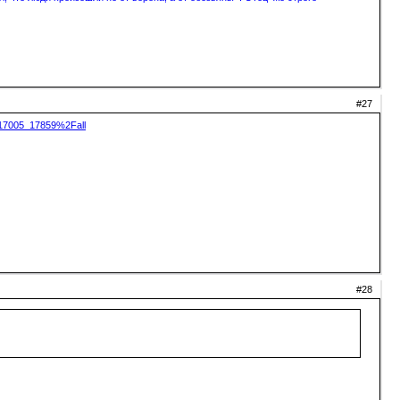
#27
617005_17859%2Fall
#28