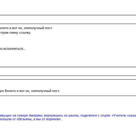
олото и вот он, злополучный пост.
утром скину ссылку.
о исполняться..
но Болото и вот он, злополучный пост.
вущих на севере Америки, вернувшись из школы, поделился с отцом: «Учитель сказал
изошли от обезьяны, а мы от воронов».