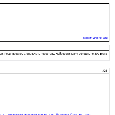
Версия для печати
в. Решу проблему, отключать перестану. Нейросети капчу обходят, по 300 тем в
#26
, что люди произошли не от ворона, а от обезьяны». Отец же строго