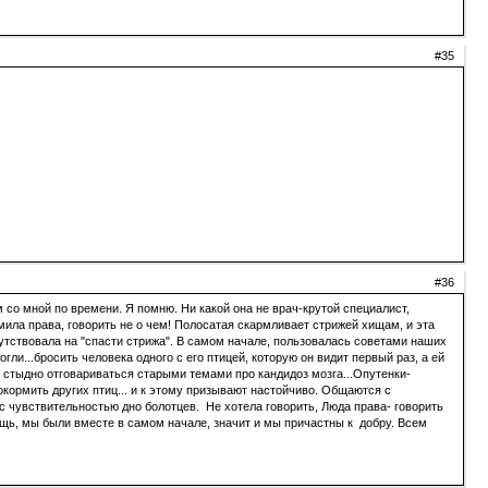
#35
#36
м со мной по времени. Я помню. Ни какой она не врач-крутой специалист,
дмила права, говорить не о чем! Полосатая скармливает стрижей хищам, и эта
ствовала на "спасти стрижа". В самом начале, пользовалась советами наших
ли...бросить человека одного с его птицей, которую он видит первый раз, а ей
о стыдно отговариваться старыми темами про кандидоз мозга...Опутенки-
покормить других птиц... и к этому призывают настойчиво. Общаются с
с чувствительностью дно болотцев. Не хотела говорить, Люда права- говорить
ощь, мы были вместе в самом начале, значит и мы причастны к добру. Всем