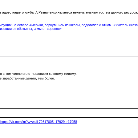
о в адрес нашего клуба, А.Резниченко является нежелательным гостем данного ресурса.
вущих на севере Америки, вернувшись из школы, поделился с отцом: «Учитель сказал
изошли от обезьяны, а мы от воронов».
я в том числе его отношением ко всему живому.
не заработанные деньги, тем более.
:
https://vk.com/im?w=wall-72617005_17929_r17958