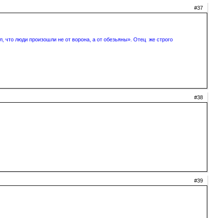
#37
, что люди произошли не от ворона, а от обезьяны». Отец же строго
#38
#39