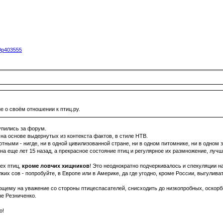
5#p403555
 о своём отношении к птиц.ру.
упились за форум.
 на основе выдернутых из контекста фактов, в стиле НТВ.
ыми - нигде, ни в одной цивилизованной стране, ни в одном питомнике, ни в одном з
а еще лет 15 назад, а прекрасное состояние птиц и регулярное их размножение, лучш
ех птиц,
кроме ловчих хищников
! Это неоднократно подчеркивалось и спекуляции н
их сов - попробуйте, в Европе или в Америке, да где угодно, кроме России, выгулива
ющему на уважение со стороны птицеспасателей, снисходить до низкопробных, оскорб
не Резниченко.
о!