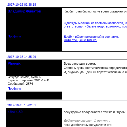
2017-10-15 01:38:18
Владимир Филатов
Как бы то ни было, после всего сказанног
24.08.1952 - 09.11.2019 R.I.P.
Однажды мальчик из племени атопасков, жи
Откуда: Санкт-Петербург
ответствовал: «Белые люди, возможно, про
Зарегистрирован: 2010-10-20
Сообщений: 20570
Профиль
Дрейк - вОрон рожденный в зоопарке.
Фото птиц, и не только.
Неактивен
2017-10-15 14:35:29
Phoenix
Всех рассудит время.
Старожил клуба
Степень гуманности человека определяетс
И, видимо, да - деньги портят человека, а 
Откуда: Земля, Кубань
Зарегистрирован: 2011-12-11
Сообщений: 2874
Профиль
Неактивен
2017-10-15 15:02:31
sfinks-59
обсуждение продолжается так же и здесь
Старейшина клуба
Добавлено спустя 1 минуту :
пока дноболотцы не удалят и его.
Откуда: Междуречье-