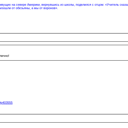
вущих на севере Америки, вернувшись из школы, поделился с отцом: «Учитель сказал
изошли от обезьяны, а мы от воронов».
лично!
5#p403555