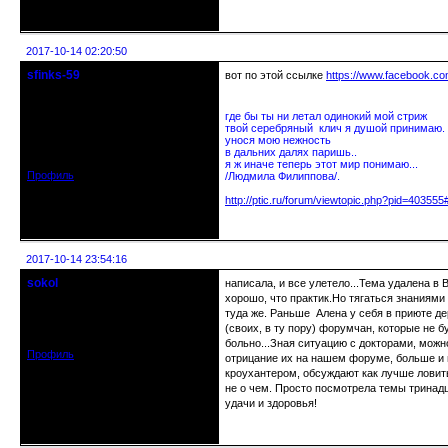
Неактивен
2017-10-14 02:20:50
sfinks-59
вот по этой ссылке
https://www.facebook.
Старейшина клуба
где бы ты ни летал одинокий мой стриж
Откуда: Междуречье-
твой серебряный клич я душой принимаю.
Олбово.Тверь.
унося мою нежность
Зарегистрирован: 2009-07-23
в дальних далях паришь..
Сообщений: 7360
я ж иначе теперь этот мир понимаю...
Профиль
/Людмила Филиппова/.
http://ptic.ru/forum/viewtopic.php?pid=40355
Неактивен
2017-10-14 23:54:16
sokol
написала, и все улетело...Тема удалена в 
Старейшина клуба
хорошо, что практик.Но тягаться знаниями
Откуда: г. Санкт-Петербург
туда же. Раньше Алена у себя в приюте 
Зарегистрирован: 2012-11-29
(своих, в ту пору) форумчан, которые не б
Сообщений: 5094
больно...Зная ситуацию с докторами, можн
Профиль
отрицание их на нашем форуме, больше и пр
кроухантером, обсуждают как лучше ловить
не о чем. Просто посмотрела темы тринадц
удачи и здоровья!
Неактивен