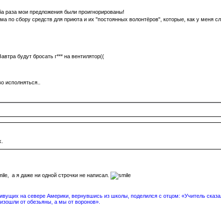
ба раза мои предложения были проигнорированы!
ма по сбору средств для приюта и их "постоянных волонтёров", которые, как у меня с
втра будут бросать г*** на вентилятор((
о исполняться..
k.
, а я даже ни одной строчки не написал.
вущих на севере Америки, вернувшись из школы, поделился с отцом: «Учитель сказал
изошли от обезьяны, а мы от воронов».