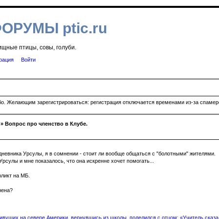
ФОРУМЫ ptic.ru
ищные птицы, совы, голуби.
рация
Войти
ибо. Желающим зарегистрироваться: регистрация отключается временами из-за спамеро
» Вопрос про членство в Клубе.
дневника Урсулы, я в сомнении - стоит ли вообще общаться с "болотными" жителями.
рсулы и мне показалось, что она искренне хочет помогать...
ликт на МБ.
нена?
вущих на севере Америки, вернувшись из школы, поделился с отцом: «Учитель сказал