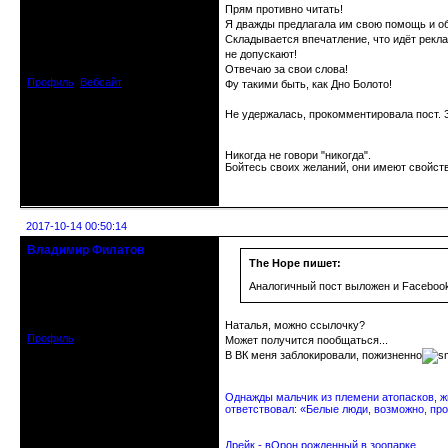
Moderator
Прям противно читать!
Я дважды предлагала им свою помощь и о
Складывается впечатление, что идёт рекла
Откуда: МСК
Зарегистрирован: 2016-10-18
не допускают!
Сообщений: 1058
Отвечаю за свои слова!
Профиль
Вебсайт
Фу такими быть, как Дно Болото!
Не удержалась, прокомментировала пост. За
Никогда не говори "никогда".
Бойтесь своих желаний, они имеют свойств
Неактивен
2017-10-14 00:50:14
Владимир Филатов
24.08.1952 - 09.11.2019 R.I.P.
The Hope пишет:
Аналогичный пост выложен и Faceboo
Откуда: Санкт-Петербург
Зарегистрирован: 2010-10-20
Сообщений: 20570
Наталья, можно ссылочку?
Профиль
Может получится пообщаться...
В ВК меня заблокировали, пожизненно
Однажды мальчик из племени атопасков, жи
ответствовал: «Белые люди, возможно, про
Дрейк - вОрон рожденный в зоопарке.