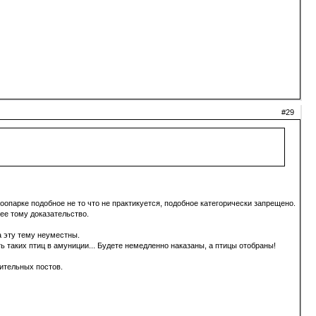
#29
оопарке подобное не то что не практикуется, подобное категорически запрещено.
ее тому доказательство.
а эту тему неуместны.
ть таких птиц в амуниции... Будете немедленно наказаны, а птицы отобраны!
ительных постов.