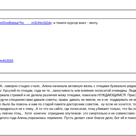
com/DnoBolota/?hc_ … m3UNmSi2dg
и тяните курсор вниз - ленту.
5#p403555
ВК...наверно стыдно стало...Алена начинала активную жизнь с птицами буквально рядо
 с Урсулой по птицам, года не те...заносчивость или влияние полосатой очевидны. Лю
держала стрижей и не делала различия межу птицами, помогала НУЖДАЮЩИМСЯ. Присут
удучи специалистами давали советы, права давать не имели, но и не поддержать не мог
о было бы помочь и нам по старой памяти докторским советом, ну если не хочется, т
идраться не к чему...А то что на сайте, где полосатая, птиц убивают только, что бы 
 певчих птиц... Хотя конечно отрицание опутенков- это смертельно и не совместимо 
атого года Алены,поразилась перемене. Пусть делает свое благое дело, Бог ей в пом