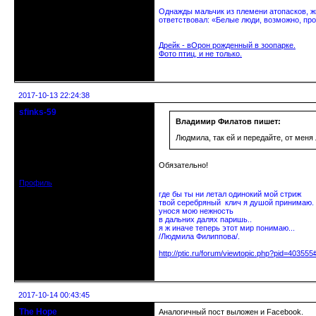
Однажды мальчик из племени атопасков, жи
ответствовал: «Белые люди, возможно, про
Дрейк - вОрон рожденный в зоопарке.
Фото птиц, и не только.
Неактивен
2017-10-13 22:24:38
sfinks-59
Старейшина клуба
Владимир Филатов пишет:
Людмила, так ей и передайте, от меня 
Откуда: Междуречье-
Олбово.Тверь.
Зарегистрирован: 2009-07-23
Обязательно!
Сообщений: 7360
Профиль
где бы ты ни летал одинокий мой стриж
твой серебряный клич я душой принимаю.
унося мою нежность
в дальних далях паришь..
я ж иначе теперь этот мир понимаю...
/Людмила Филиппова/.
http://ptic.ru/forum/viewtopic.php?pid=40355
Неактивен
2017-10-14 00:43:45
The Hope
Аналогичный пост выложен и Facebook.