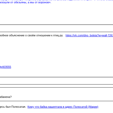
изошли от обезьяны, а мы от воронов».
робное объяснение о своём отношении к птиц.ру.
https://vk.com/dno_bolota?w=wall-72
5#p403555
забанена?
здесь был Полосатая.
Кому что бабка нашептала в адрес Полосатой (Марии)