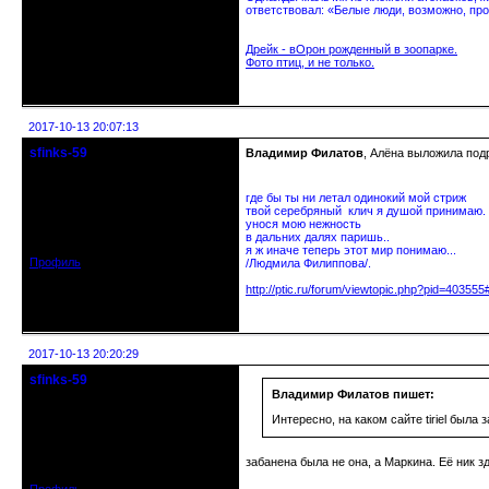
ответствовал: «Белые люди, возможно, про
Дрейк - вОрон рожденный в зоопарке.
Фото птиц, и не только.
Неактивен
2017-10-13 20:07:13
sfinks-59
Владимир Филатов
, Алёна выложила под
Старейшина клуба
где бы ты ни летал одинокий мой стриж
Откуда: Междуречье-
твой серебряный клич я душой принимаю.
Олбово.Тверь.
унося мою нежность
Зарегистрирован: 2009-07-23
в дальних далях паришь..
Сообщений: 7360
я ж иначе теперь этот мир понимаю...
Профиль
/Людмила Филиппова/.
http://ptic.ru/forum/viewtopic.php?pid=40355
Неактивен
2017-10-13 20:20:29
sfinks-59
Старейшина клуба
Владимир Филатов пишет:
Интересно, на каком сайте tiriel была 
Откуда: Междуречье-
Олбово.Тверь.
Зарегистрирован: 2009-07-23
забанена была не она, а Маркина. Её ник 
Сообщений: 7360