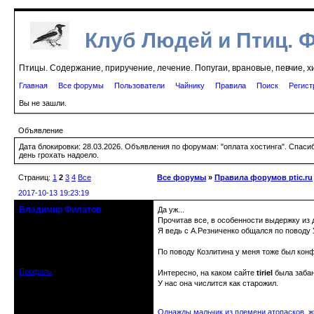
Клуб Людей и Птиц. 
Птицы. Содержание, приручение, лечение. Попугаи, врановые, певчие, х
Главная
Все форумы
Пользователи
Чайнику
Правила
Поиск
Регист
Вы не зашли.
Объявление
Дата блокировки: 28.03.2026. Объявления по форумам: "оплата хостинга". Спас
день грохать надоело.
Страниц:
1
2
3
4
Все
Все форумы
»
Правила форумов ptic.ru
2017-10-13 19:23:19
Владимир Филатов
Да уж...
24.08.1952 - 09.11.2019 R.I.P.
Прочитав все, в особенности выдержку из 
Я ведь с А.Резниченко общался по поводу У
Откуда: Санкт-Петербург
Зарегистрирован: 2010-10-20
По поводу Козлитина у меня тоже был конф
Сообщений: 20570
Профиль
Интересно, на каком сайте
tiriel
была заба
У нас она числится как старожил.
Однажды мальчик из племени атопасков, жи