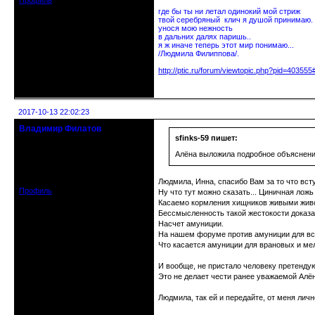
Профиль
где бы ты ни летал одинокий мой стриж
твой серебряный клич я душой принимаю.
унося мою нежность
в дальних далях паришь..
я ж иначе теперь этот мир понимаю...
/Людмила Филиппова/.
http://ptic.ru/forum/viewtopic.php?pid=40355
Неактивен
2017-10-13 22:02:23
Владимир Филатов
24.08.1952 - 09.11.2019 R.I.P.
sfinks-59 пишет:
Алёна выложила подробное объяснение
Откуда: Санкт-Петербург
Зарегистрирован: 2010-10-20
Сообщений: 20570
Людмила, Инна, спасибо Вам за то что вст
Профиль
Ну что тут можно сказать... Циничная ложь
Касаемо кормления хищников живыми животн
Бессмысленность такой жестокости доказан
Насчет амуниции.
На нашем форуме против амуниции для вс
Что касается амуниции для врановых и мелк
И вообще, не пристало человеку претенду
Это не делает чести ранее уважаемой Алё
Людмила, так ей и передайте, от меня личн