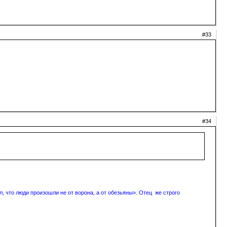
#33
#34
, что люди произошли не от ворона, а от обезьяны». Отец же строго