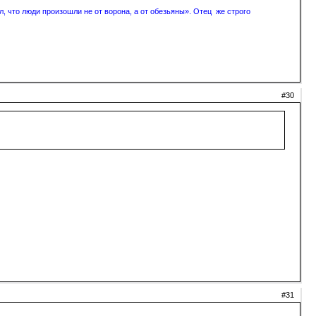
, что люди произошли не от ворона, а от обезьяны». Отец же строго
#30
#31