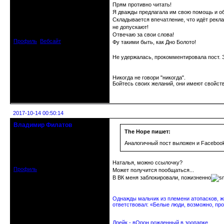
Moderator
Прям противно читать!
Я дважды предлагала им свою помощь и о
Складывается впечатление, что идёт рекла
Откуда: МСК
Зарегистрирован: 2016-10-18
не допускают!
Сообщений: 1058
Отвечаю за свои слова!
Профиль
Вебсайт
Фу такими быть, как Дно Болото!
Не удержалась, прокомментировала пост. За
Никогда не говори "никогда".
Бойтесь своих желаний, они имеют свойств
Неактивен
2017-10-14 00:50:14
Владимир Филатов
24.08.1952 - 09.11.2019 R.I.P.
The Hope пишет:
Аналогичный пост выложен и Faceboo
Откуда: Санкт-Петербург
Зарегистрирован: 2010-10-20
Сообщений: 20570
Наталья, можно ссылочку?
Профиль
Может получится пообщаться...
В ВК меня заблокировали, пожизненно
Однажды мальчик из племени атопасков, жи
ответствовал: «Белые люди, возможно, про
Дрейк - вОрон рожденный в зоопарке.