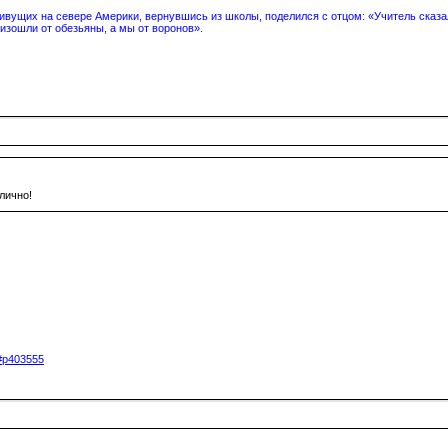
вущих на севере Америки, вернувшись из школы, поделился с отцом: «Учитель сказал
изошли от обезьяны, а мы от воронов».
лично!
5#p403555