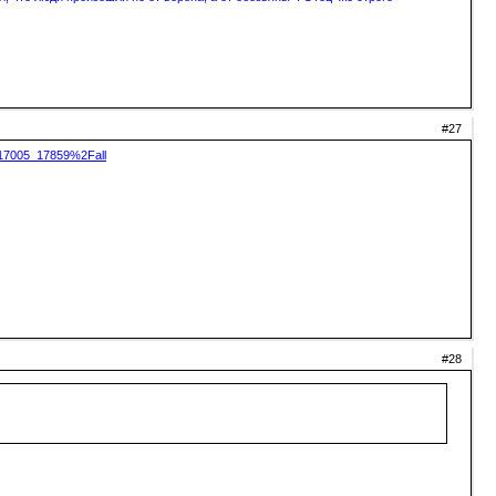
#27
617005_17859%2Fall
#28