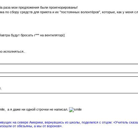
ба раза мои предложения были проигнорированы!
ма по сбору средств для приюта и их "постоянных волонтёров", которые, как у меня с
втра будут бросать г*** на вентилятор((
о исполняться..
k.
, а я даже ни одной строчки не написал.
вущих на севере Америки, вернувшись из школы, поделился с отцом: «Учитель сказал
изошли от обезьяны, а мы от воронов».