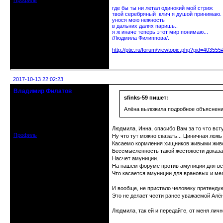
Профиль
где бы ты ни летал одинокий мой стриж
твой серебряный клич я душой принимаю.
унося мою нежность
в дальних далях паришь..
я ж иначе теперь этот мир понимаю...
/Людмила Филиппова/.
http://ptic.ru/forum/viewtopic.php?pid=40355
Неактивен
2017-10-13 22:02:23
Владимир Филатов
24.08.1952 - 09.11.2019 R.I.P.
sfinks-59 пишет:
Алёна выложила подробное объяснение
Откуда: Санкт-Петербург
Зарегистрирован: 2010-10-20
Сообщений: 20570
Людмила, Инна, спасибо Вам за то что вст
Профиль
Ну что тут можно сказать... Циничная ложь
Касаемо кормления хищников живыми животн
Бессмысленность такой жестокости доказан
Насчет амуниции.
На нашем форуме против амуниции для вс
Что касается амуниции для врановых и мелк
И вообще, не пристало человеку претенду
Это не делает чести ранее уважаемой Алё
Людмила, так ей и передайте, от меня личн