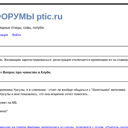
ФОРУМЫ ptic.ru
ищные птицы, совы, голуби.
рация
Войти
ибо. Желающим зарегистрироваться: регистрация отключается временами из-за спамеро
» Вопрос про членство в Клубе.
дневника Урсулы, я в сомнении - стоит ли вообще общаться с "болотными" жителями.
рсулы и мне показалось, что она искренне хочет помогать...
ликт на МБ.
нена?
вущих на севере Америки, вернувшись из школы, поделился с отцом: «Учитель сказал