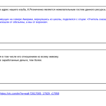
о в адрес нашего клуба, А.Резниченко является нежелательным гостем данного ресурса.
вущих на севере Америки, вернувшись из школы, поделился с отцом: «Учитель сказал
изошли от обезьяны, а мы от воронов».
я в том числе его отношением ко всему живому.
не заработанные деньги, тем более.
:
https://vk.com/im?w=wall-72617005_17929_r17958