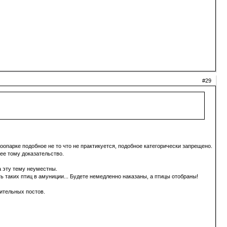
#29
оопарке подобное не то что не практикуется, подобное категорически запрещено.
ее тому доказательство.
а эту тему неуместны.
ть таких птиц в амуниции... Будете немедленно наказаны, а птицы отобраны!
ительных постов.