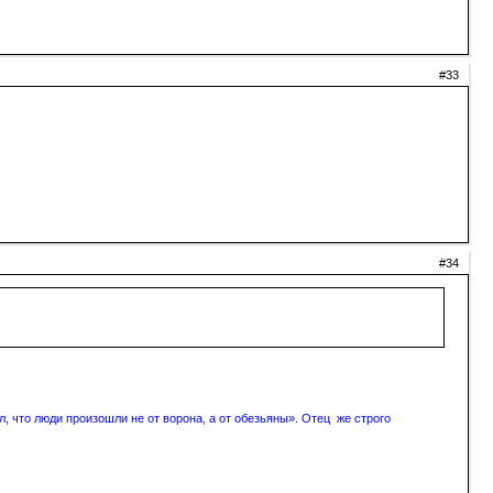
#33
#34
, что люди произошли не от ворона, а от обезьяны». Отец же строго