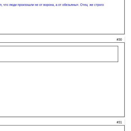
, что люди произошли не от ворона, а от обезьяны». Отец же строго
#30
#31