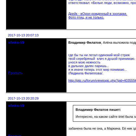
ответствовал: «Белые люди, возможно, про
Дрейк - вОрон рожденный в зоопарке.
Фото птиц, и не только.
Неактивен
2017-10-13 20:07:13
sfinks-59
Владимир Филатов
, Алёна выложила под
Старейшина клуба
где бы ты ни летал одинокий мой стриж
Откуда: Междуречье-
твой серебряный клич я душой принимаю.
Олбово.Тверь.
унося мою нежность
Зарегистрирован: 2009-07-23
в дальних далях паришь..
Сообщений: 7360
я ж иначе теперь этот мир понимаю...
Профиль
/Людмила Филиппова/.
http://ptic.ru/forum/viewtopic.php?pid=40355
Неактивен
2017-10-13 20:20:29
sfinks-59
Старейшина клуба
Владимир Филатов пишет:
Интересно, на каком сайте tiriel была 
Откуда: Междуречье-
Олбово.Тверь.
Зарегистрирован: 2009-07-23
забанена была не она, а Маркина. Её ник 
Сообщений: 7360