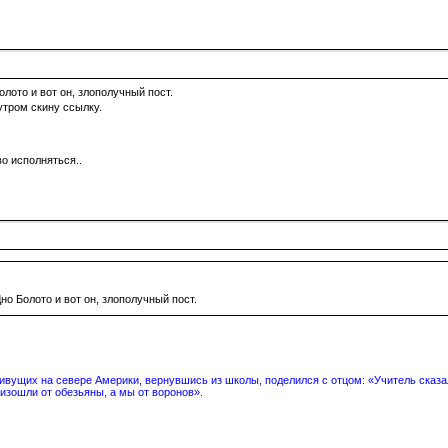
олото и вот он, злополучный пост.
утром скину ссылку.
о исполняться..
но Болото и вот он, злополучный пост.
вущих на севере Америки, вернувшись из школы, поделился с отцом: «Учитель сказал
изошли от обезьяны, а мы от воронов».