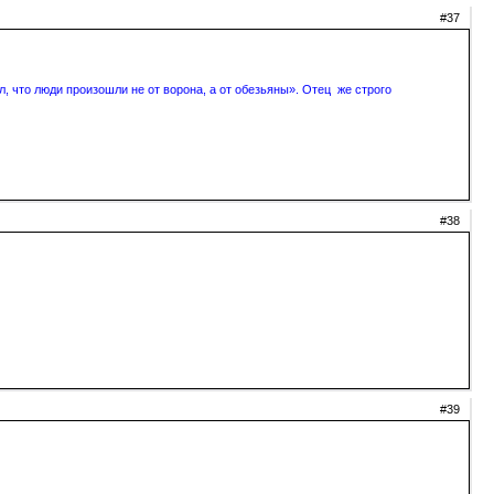
#37
, что люди произошли не от ворона, а от обезьяны». Отец же строго
#38
#39