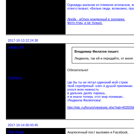
Однажды мальчик из племени атопасков, жи
ответствовал: «Белые люди, возможно, про
Дрейк - вОрон рожденный в зоопарке.
Фото птиц, и не только.
Неактивен
2017-10-13 22:24:38
sfinks-59
Старейшина клуба
Владимир Филатов пишет:
Людмила, так ей и передайте, от меня 
Откуда: Междуречье-
Олбово.Тверь.
Зарегистрирован: 2009-07-23
Обязательно!
Сообщений: 7360
Профиль
где бы ты ни летал одинокий мой стриж
твой серебряный клич я душой принимаю.
унося мою нежность
в дальних далях паришь..
я ж иначе теперь этот мир понимаю...
/Людмила Филиппова/.
http://ptic.ru/forum/viewtopic.php?pid=40355
Неактивен
2017-10-14 00:43:45
The Hope
Аналогичный пост выложен и Facebook.