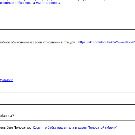
изошли от обезьяны, а мы от воронов».
робное объяснение о своём отношении к птиц.ру.
https://vk.com/dno_bolota?w=wall-72
5#p403555
забанена?
здесь был Полосатая.
Кому что бабка нашептала в адрес Полосатой (Марии)