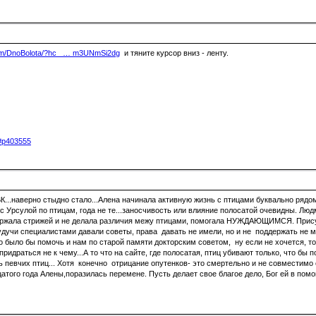
com/DnoBolota/?hc_ … m3UNmSi2dg
и тяните курсор вниз - ленту.
5#p403555
ВК...наверно стыдно стало...Алена начинала активную жизнь с птицами буквально рядо
 с Урсулой по птицам, года не те...заносчивость или влияние полосатой очевидны. Лю
держала стрижей и не делала различия межу птицами, помогала НУЖДАЮЩИМСЯ. Присут
удучи специалистами давали советы, права давать не имели, но и не поддержать не мог
о было бы помочь и нам по старой памяти докторским советом, ну если не хочется, т
идраться не к чему...А то что на сайте, где полосатая, птиц убивают только, что бы 
 певчих птиц... Хотя конечно отрицание опутенков- это смертельно и не совместимо 
атого года Алены,поразилась перемене. Пусть делает свое благое дело, Бог ей в пом