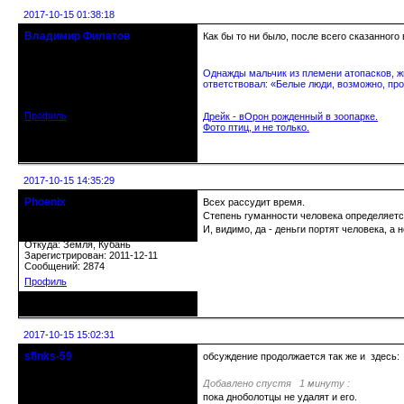
2017-10-15 01:38:18
Владимир Филатов
Как бы то ни было, после всего сказанног
24.08.1952 - 09.11.2019 R.I.P.
Однажды мальчик из племени атопасков, жи
Откуда: Санкт-Петербург
ответствовал: «Белые люди, возможно, про
Зарегистрирован: 2010-10-20
Сообщений: 20570
Профиль
Дрейк - вОрон рожденный в зоопарке.
Фото птиц, и не только.
Неактивен
2017-10-15 14:35:29
Phoenix
Всех рассудит время.
Старожил клуба
Степень гуманности человека определяетс
И, видимо, да - деньги портят человека, а 
Откуда: Земля, Кубань
Зарегистрирован: 2011-12-11
Сообщений: 2874
Профиль
Неактивен
2017-10-15 15:02:31
sfinks-59
обсуждение продолжается так же и здесь
Старейшина клуба
Добавлено спустя 1 минуту :
пока дноболотцы не удалят и его.
Откуда: Междуречье-