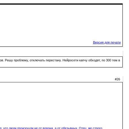
Версия для печати
в. Решу проблему, отключать перестану. Нейросети капчу обходят, по 300 тем в
#26
, что люди произошли не от ворона, а от обезьяны». Отец же строго