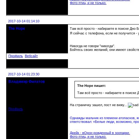
Фото птиц, и не только.
Неактивен
2017-10-14 01:14:10
The Hope
Там всё просто - набираете в поиске Дно Б
Moderator
Я сейчас с телефона, если не получится - 
Откуда: МСК
Никогда не говори "никогда".
Зарегистрирован: 2016-10-18
Бойтесь своих желаний, они имеют свойств
Сообщений: 1058
Профиль
Вебсайт
Неактивен
2017-10-14 01:23:30
Владимир Филатов
24.08.1952 - 09.11.2019 R.I.P.
The Hope пишет:
Там всё просто - набираете в поиске Д
Откуда: Санкт-Петербург
Зарегистрирован: 2010-10-20
Сообщений: 20570
На страничку зашел, пост не вижу...
Профиль
Однажды мальчик из племени атопасков, жи
ответствовал: «Белые люди, возможно, про
Дрейк - вОрон рожденный в зоопарке.
Фото птиц, и не только.