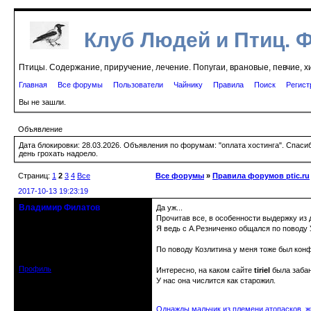
Клуб Людей и Птиц. 
Птицы. Содержание, приручение, лечение. Попугаи, врановые, певчие, х
Главная
Все форумы
Пользователи
Чайнику
Правила
Поиск
Регист
Вы не зашли.
Объявление
Дата блокировки: 28.03.2026. Объявления по форумам: "оплата хостинга". Спас
день грохать надоело.
Страниц:
1
2
3
4
Все
Все форумы
»
Правила форумов ptic.ru
2017-10-13 19:23:19
Владимир Филатов
Да уж...
24.08.1952 - 09.11.2019 R.I.P.
Прочитав все, в особенности выдержку из 
Я ведь с А.Резниченко общался по поводу У
Откуда: Санкт-Петербург
Зарегистрирован: 2010-10-20
По поводу Козлитина у меня тоже был конф
Сообщений: 20570
Профиль
Интересно, на каком сайте
tiriel
была заба
У нас она числится как старожил.
Однажды мальчик из племени атопасков, жи