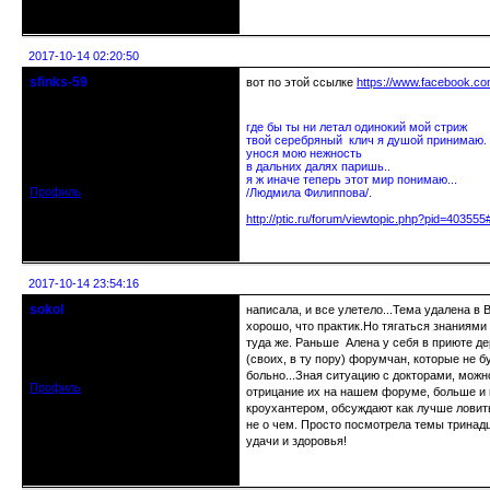
Неактивен
2017-10-14 02:20:50
sfinks-59
вот по этой ссылке
https://www.facebook.
Старейшина клуба
где бы ты ни летал одинокий мой стриж
Откуда: Междуречье-
твой серебряный клич я душой принимаю.
Олбово.Тверь.
унося мою нежность
Зарегистрирован: 2009-07-23
в дальних далях паришь..
Сообщений: 7360
я ж иначе теперь этот мир понимаю...
Профиль
/Людмила Филиппова/.
http://ptic.ru/forum/viewtopic.php?pid=40355
Неактивен
2017-10-14 23:54:16
sokol
написала, и все улетело...Тема удалена в 
Старейшина клуба
хорошо, что практик.Но тягаться знаниями
Откуда: г. Санкт-Петербург
туда же. Раньше Алена у себя в приюте 
Зарегистрирован: 2012-11-29
(своих, в ту пору) форумчан, которые не б
Сообщений: 5094
больно...Зная ситуацию с докторами, можн
Профиль
отрицание их на нашем форуме, больше и пр
кроухантером, обсуждают как лучше ловить
не о чем. Просто посмотрела темы тринадц
удачи и здоровья!
Неактивен