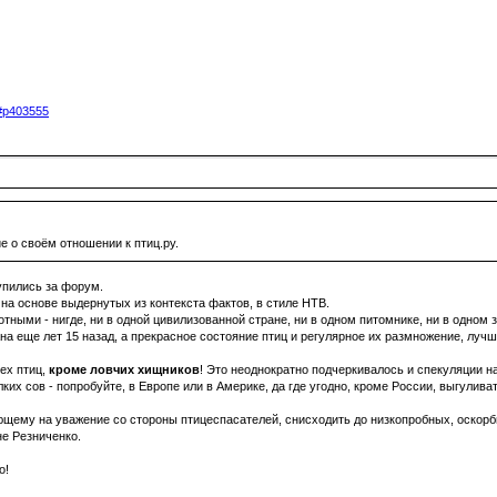
5#p403555
 о своём отношении к птиц.ру.
упились за форум.
 на основе выдернутых из контекста фактов, в стиле НТВ.
ыми - нигде, ни в одной цивилизованной стране, ни в одном питомнике, ни в одном з
а еще лет 15 назад, а прекрасное состояние птиц и регулярное их размножение, лучш
ех птиц,
кроме ловчих хищников
! Это неоднократно подчеркивалось и спекуляции н
их сов - попробуйте, в Европе или в Америке, да где угодно, кроме России, выгулива
ющему на уважение со стороны птицеспасателей, снисходить до низкопробных, оскорб
не Резниченко.
о!