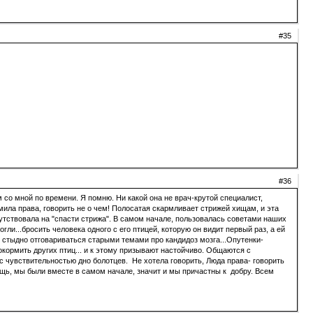
#35
#36
м со мной по времени. Я помню. Ни какой она не врач-крутой специалист,
дмила права, говорить не о чем! Полосатая скармливает стрижей хищам, и эта
ствовала на "спасти стрижа". В самом начале, пользовалась советами наших
ли...бросить человека одного с его птицей, которую он видит первый раз, а ей
о стыдно отговариваться старыми темами про кандидоз мозга...Опутенки-
покормить других птиц... и к этому призывают настойчиво. Общаются с
с чувствительностью дно болотцев. Не хотела говорить, Люда права- говорить
ощь, мы были вместе в самом начале, значит и мы причастны к добру. Всем