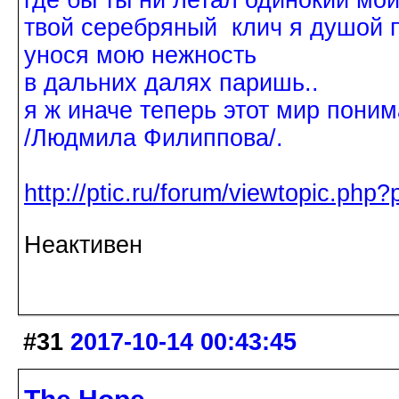
где бы ты ни летал одинокий мо
твой серебряный клич я душой 
унося мою нежность
в дальних далях паришь..
я ж иначе теперь этот мир поним
/Людмила Филиппова/.
http://ptic.ru/forum/viewtopic.ph
Неактивен
#31
2017-10-14 00:43:45