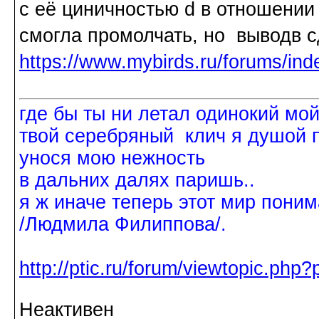
с её циничностью d в отношении
смогла промолчать, но выводв
https://www.mybirds.ru/forums/in
где бы ты ни летал одинокий мо
твой серебряный клич я душой 
унося мою нежность
в дальних далях паришь..
я ж иначе теперь этот мир поним
/Людмила Филиппова/.
http://ptic.ru/forum/viewtopic.ph
Неактивен