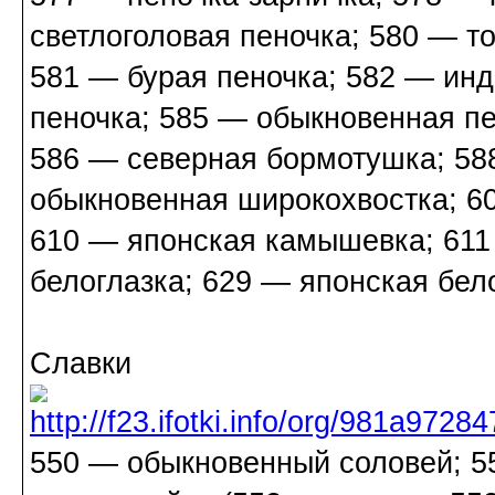
светлоголовая пеночка; 580 — т
581 — бурая пеночка; 582 — инд
пеночка; 585 — обыкновенная п
586 — северная бормотушка; 58
обыкновенная широкохвостка; 6
610 — японская камышевка; 611
белоглазка; 629 — японская бел
Славки
550 — обыкновенный соловей; 5