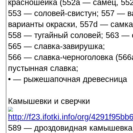
красношейка (552a — самец, 55
553 — соловей-свистун; 557 — в
варианты окраски, 557d — самка
558 — тугайный соловей; 563 — 
565 — славка-завирушка;
566 — славка-черноголовка (566
пустынная славка;
• — рыжешапочная древесница
Камышевки и сверчки
589 — дроздовидная камышевка;