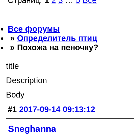
Страниц:
1
2
3
…
5
Все
Все форумы
»
Определитель птиц
» Похожа на пеночку?
title
Description
Body
#1
2017-09-14 09:13:12
Sneghanna