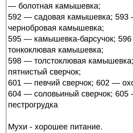
— болотная камышевка;
592 — садовая камышевка; 593
чернобровая камышевка;
595 — камышевка-барсучок; 596
тонкоклювая камышевка;
598 — толстоклювая камышевка;
пятнистый сверчок;
601 — певчий сверчок; 602 — охо
604 — соловьиный сверчок; 605
пестрогрудка
Мухи - хорошее питание.