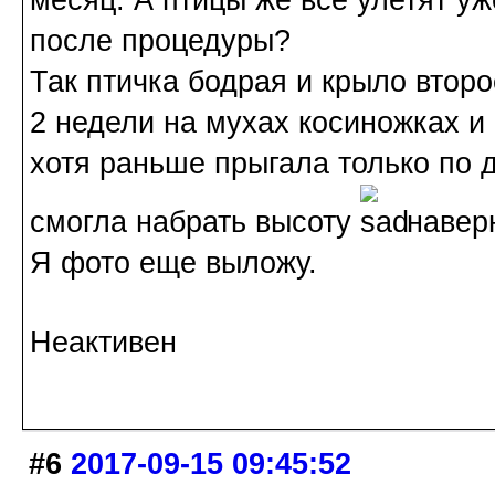
месяц. А птицы же все улетят уж
после процедуры?
Так птичка бодрая и крыло второ
2 недели на мухах косиножках и
хотя раньше прыгала только по д
смогла набрать высоту
наверн
Я фото еще выложу.
Неактивен
#6
2017-09-15 09:45:52