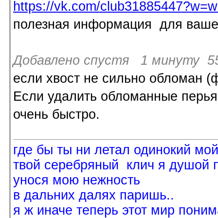
https://vk.com/club31885447?w=w
полезная информация для ваше
Добавлено спустя 1 минуту 55
если хвост не сильно обломан (ф
Если удалить обломанные перья -
очень быстро.
где бы ты ни летал одинокий мо
твой серебряный клич я душой 
унося мою нежность
в дальних далях паришь..
я ж иначе теперь этот мир поним