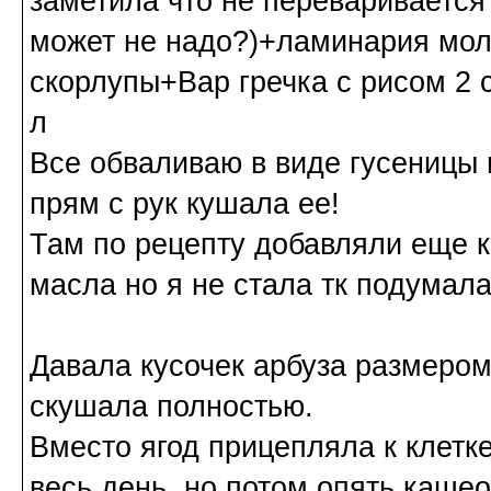
заметила что не переваривается
может не надо?)+ламинария моло
скорлупы+Вар гречка с рисом 2 
л
Все обваливаю в виде гусеницы 
прям с рук кушала ее!
Там по рецепту добавляли еще к
масла но я не стала тк подумала
Давала кусочек арбуза размером 
скушала полностью.
Вместо ягод прицепляла к клетк
весь день, но потом опять каше