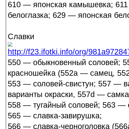
610 — японская камышевка; 611
белоглазка; 629 — японская бел
Славки
550 — обыкновенный соловей; 5
красношейка (552a — самец, 55
553 — соловей-свистун; 557 — в
варианты окраски, 557d — самка
558 — тугайный соловей; 563 — 
565 — славка-завирушка;
566 — славка-черноголовка (566