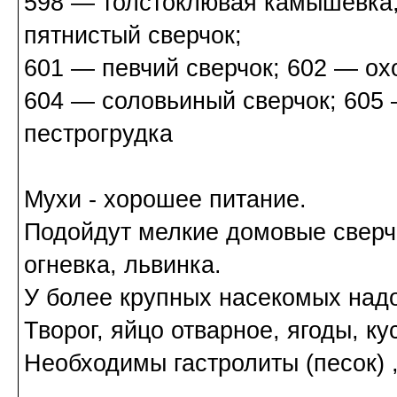
598 — толстоклювая камышевка;
пятнистый сверчок;
601 — певчий сверчок; 602 — охо
604 — соловьиный сверчок; 605
пестрогрудка
Мухи - хорошее питание.
Подойдут мелкие домовые сверчк
огневка, львинка.
У более крупных насекомых надо
Творог, яйцо отварное, ягоды, ку
Необходимы гастролиты (песок) 