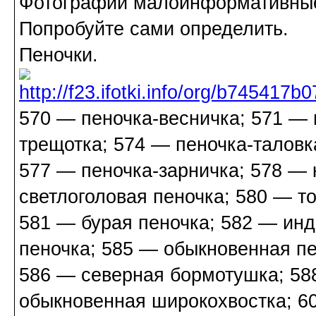
Фотографии малоинформативны
Попробуйте сами определить.
Пеночки.
570 — пеночка-весничка; 571 — 
трещотка; 574 — пеночка-таловк
577 — пеночка-зарничка; 578 — 
светлоголовая пеночка; 580 — т
581 — бурая пеночка; 582 — инд
пеночка; 585 — обыкновенная п
586 — северная бормотушка; 58
обыкновенная широкохвостка; 6