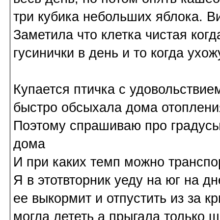
три кубика небольших яблока. В
Заметила что клетка чистая ког
гусинички в день и то когда ухож
Купается птичка с удовольствие
быстро обсыхала дома отопления
Поэтому спрашиваю про градусы
дома
И при каких темп можно транспо
Я в этотвторник уеду на юг на д
ее выкормит и отпустить из за к
могла лететь а прыгала только 