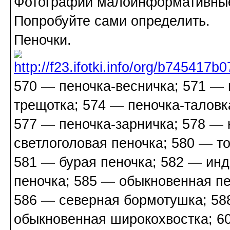
Фотографии малоинформативны
Попробуйте сами определить.
Пеночки.
570 — пеночка-весничка; 571 — 
трещотка; 574 — пеночка-таловк
577 — пеночка-зарничка; 578 — 
светлоголовая пеночка; 580 — т
581 — бурая пеночка; 582 — инд
пеночка; 585 — обыкновенная п
586 — северная бормотушка; 58
обыкновенная широкохвостка; 6