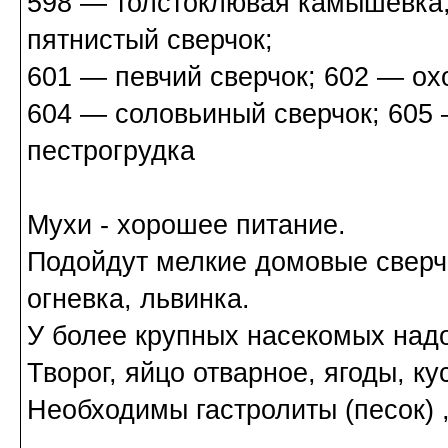
598 — толстоклювая камышевка;
пятнистый сверчок;
601 — певчий сверчок; 602 — охо
604 — соловьиный сверчок; 605
пестрогрудка
Мухи - хорошее питание.
Подойдут мелкие домовые сверчк
огневка, львинка.
У более крупных насекомых надо
Творог, яйцо отварное, ягоды, ку
Необходимы гастролиты (песок) 