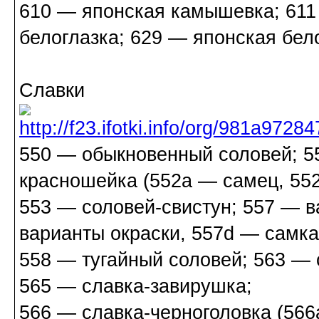
610 — японская камышевка; 611
белоглазка; 629 — японская бел
Славки
550 — обыкновенный соловей; 5
красношейка (552a — самец, 55
553 — соловей-свистун; 557 — в
варианты окраски, 557d — самка
558 — тугайный соловей; 563 — 
565 — славка-завирушка;
566 — славка-черноголовка (566