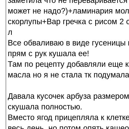
заметила что не переваривается
может не надо?)+ламинария моло
скорлупы+Вар гречка с рисом 2 
л
Все обваливаю в виде гусеницы 
прям с рук кушала ее!
Там по рецепту добавляли еще к
масла но я не стала тк подумала
Давала кусочек арбуза размером 
скушала полностью.
Вместо ягод прицепляла к клетк
весь день, но потом опять каше