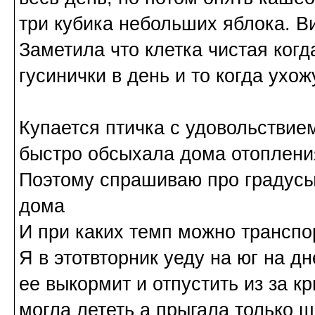
три кубика небольших яблока. В
Заметила что клетка чистая ког
гусинички в день и то когда ухож
Купается птичка с удовольствие
быстро обсыхала дома отопления
Поэтому спрашиваю про градусы
дома
И при каких темп можно транспо
Я в этотвторник уеду на юг на д
ее выкормит и отпустить из за к
могла лететь а прыгала только 