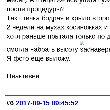
месяц. А птицы же все улетят уж
после процедуры?
Так птичка бодрая и крыло второ
2 недели на мухах косиножках и
хотя раньше прыгала только по д
смогла набрать высоту
наверн
Я фото еще выложу.
Неактивен
#6
2017-09-15 09:45:52