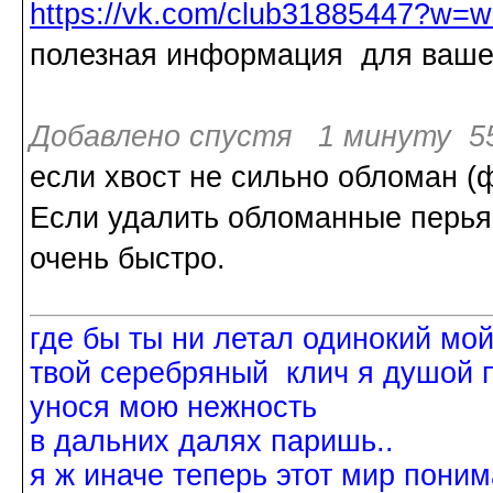
https://vk.com/club31885447?w=w
полезная информация для ваше
Добавлено спустя 1 минуту 55
если хвост не сильно обломан (ф
Если удалить обломанные перья -
очень быстро.
где бы ты ни летал одинокий мо
твой серебряный клич я душой 
унося мою нежность
в дальних далях паришь..
я ж иначе теперь этот мир поним