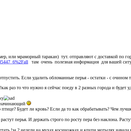
ер, или мраморный таракан) тут. отправляют с доставкой по го
885447_6%2Fall
там очень полезная информация для вашей сит
отпустить. Если удалить обломанные перья - остатки - с очином 
как раз то что нужно я сейчас поеду в 2 разных города и будет 
жу
м начинающий
тице? Будет ли кровь? Если да то как обрабатывать? Чем лучше
астут перья. И держать строго по росту пера без наклона. Растут
етать !за 2 недели на мухах косиножках и крупн мотылях начала 