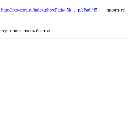
.
http://exo-terra.ru/index.php/cPath/45h … p/cPath/45
прочтите
астут новые очень быстро.