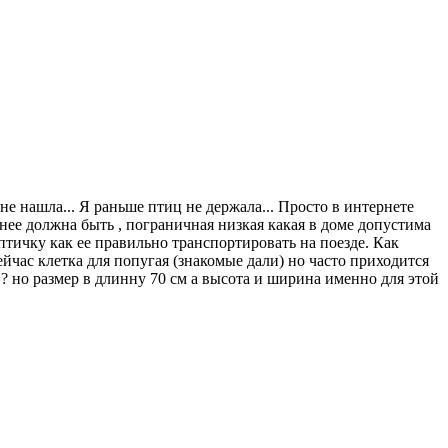
е нашла... Я раньше птиц не держала... Просто в интернете
нее должна быть , пограничная низкая какая в доме допустима
 птичку как ее правильно транспортировать на поезде. Как
йчас клетка для попугая (знакомые дали) но часто приходится
 ? но размер в длинну 70 см а высота и ширина именно для этой