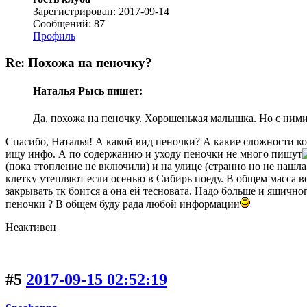
Зарегистрирован: 2017-09-14
Сообщений: 87
Профиль
Re: Похожа на пеночку?
Наталья Рысь пишет:
Да, похожа на пеночку. Хорошенькая малышка. Но с ним
Спасибо, Наталья! А какой вид пеночки? А какие сложности ко
ищу инфо. А по содержанию и уходу пеночки не много пишут
(пока ттопление не включили) и на улице (странно но не нашла
клетку утепляют если осенью в Сибирь поеду. В общем масса во
закрывать тк боится а она ей тесновата. Надо больше и ящично
пеночки ? В общем буду рада любой информации
Неактивен
#5
2017-09-15 02:52:19