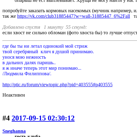
опарыш не ест выплевывает. Хруща не могу найти у нас 
попробуйте заказать кормовых насекомых (мучник например, и
так же
https://vk.com/club31885447?w=wall-31885447_6%2Fall
та
Добавлено спустя 1 минуту 55 секунд:
если хвост не сильно обломан (фото хвоста бы) то лучше отпуст
где бы ты ни летал одинокий мой стриж
твой серебряный клич я душой принимаю.
унося мою нежность
в дальних далях паришь..
я ж иначе теперь этот мир понимаю...
/Людмила Филиппова/.
http://ptic.ru/forum/viewtopic.php?pid=403555#p403555
Неактивен
#4
2017-09-15 02:30:12
Sneghanna
гость клуба