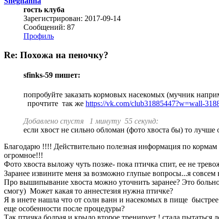
Sneghanna
гость клуба
Зарегистрирован: 2017-09-14
Сообщений: 87
Профиль
Re: Похожа на пеночку?
sfinks-59 пишет:
попробуйте заказать кормовых насекомых (мучник наприм
прочтите так же
https://vk.com/club31885447?w=wall-31
Добавлено спустя 1 минуту 55 секунд:
если хвост не сильно обломан (фото хвоста бы) то лучше 
Благодарю !!!! Действительно полезная информация по кормам !
огромное!!!
Фото хвоста выложу чуть позже- пока птичка спит, ее не трево
Заранее извините меня за возможно глупые вопросы...я совсе
Про вышипывание хвоста можно уточнить заранее? Это больно п
смогу) Может какая то аннестезия нужна птичке?
Я в инете нашла что от солн ванн и насекомых в пище быстрее р
еще особенности после процедуры?
Так птичка бодрая и крыло второе тренирует ! стала пытаться л