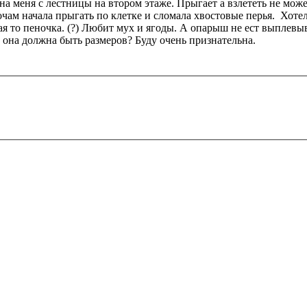
на меня с лестницы на втором этаже. Прыгает а взлететь не мож
ам начала прыгать по клетке и сломала хвостовые перья. Хотела
акая то пеночка. (?) Любит мух и ягоды. А опарыш не ест выплевы
 она должна быть размеров? Буду очень признательна.