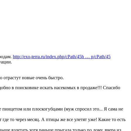
родам.
http://exo-terra.ru/index.php/cPath/45h … p/cPath/45
уации.
то отрастут новые очень быстро.
удобно в поисковике искать насекомых в продаже!!! Спасибо
 пинцетом или плоскогубцами (муж спросил это... Я сама не
 где то через месяц. А птицы же все улетят уже! Какие то есть
выше взлетать хотя раньше прыгала только по дому. вчера из