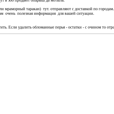
тут в зоо продают опарыш да мотыль.
ли мраморный таракан) тут. отправляют с доставкой по городам
м очень полезная информация для вашей ситуации.
ить. Если удалить обломанные перья - остатки - с очином то отр