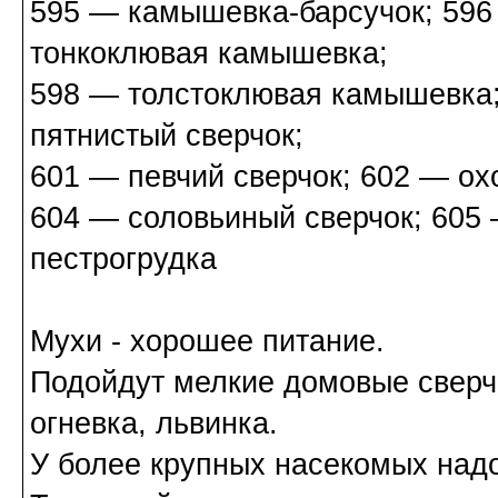
595 — камышевка-барсучок; 596
тонкоклювая камышевка;
598 — толстоклювая камышевка;
пятнистый сверчок;
601 — певчий сверчок; 602 — охо
604 — соловьиный сверчок; 605
пестрогрудка
Мухи - хорошее питание.
Подойдут мелкие домовые сверчк
огневка, львинка.
У более крупных насекомых надо