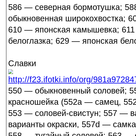
586 — северная бормотушка; 58
обыкновенная широкохвостка; 6
610 — японская камышевка; 611
белоглазка; 629 — японская бел
Славки
550 — обыкновенный соловей; 5
красношейка (552a — самец, 55
553 — соловей-свистун; 557 — в
варианты окраски, 557d — самка
558 — тугайный соловей; 563 — 