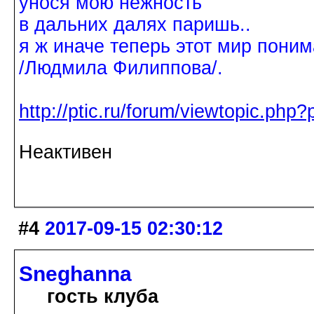
унося мою нежность
в дальних далях паришь..
я ж иначе теперь этот мир поним
/Людмила Филиппова/.
http://ptic.ru/forum/viewtopic.ph
Неактивен
#4
2017-09-15 02:30:12
Sneghanna
гость клуба