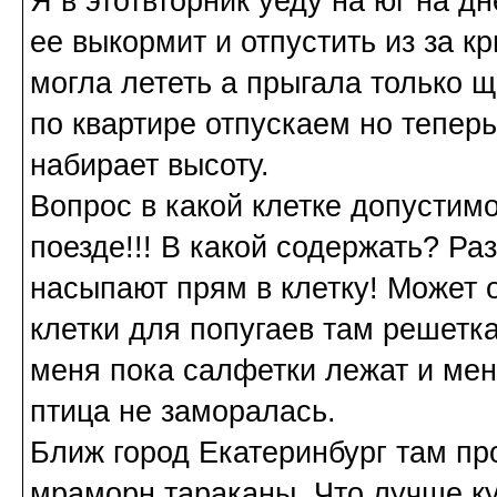
Я в этотвторник уеду на юг на д
ее выкормит и отпустить из за к
могла лететь а прыгала только 
по квартире отпускаем но теперь
набирает высоту.
Вопрос в какой клетке допустимо
поезде!!! В какой содержать? Ра
насыпают прям в клетку! Может о
клетки для попугаев там решетк
меня пока салфетки лежат и ме
птица не заморалась.
Ближ город Екатеринбург там пр
мраморн тараканы. Что лучше ку