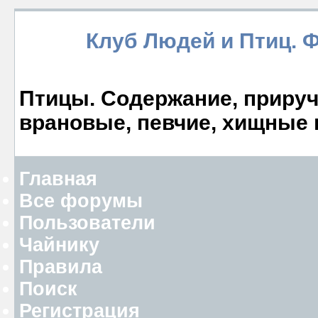
Клуб Людей и Птиц. 
Птицы. Содержание, прируче
врановые, певчие, хищные 
Главная
Все форумы
Пользователи
Чайнику
Правила
Поиск
Регистрация