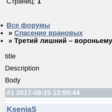
Страниц:
1
Все форумы
»
Спасение врановых
» Третий лишний – вороньему
title
Description
Body
#1
2017-08-15 13:50:44
KseniaS